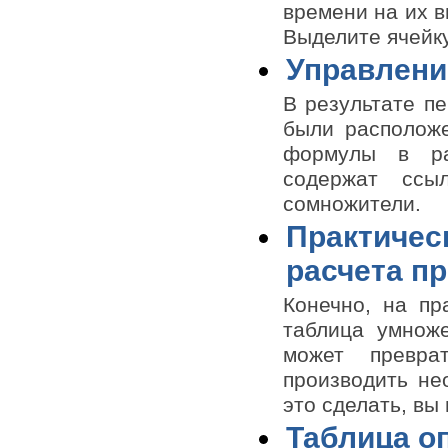
времени на их в
Выделите ячейку
Управлени
В результате п
были расположе
формулы в ра
содержат ссы
сомножители.
Практичес
расчета пр
Конечно, на пр
таблица умнож
может превра
производить не
это сделать, вы
Таблица о