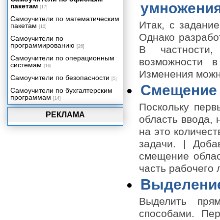
умножени
пакетам
Учет доходов и расходов в быту и
[17]
бизнесе
Самоучители по математическим
Итак, с задани
Функции рабочего листа
пакетам
[10]
Однако разрабо
Самоучители по
программированию
[26]
В частности,
Самоучители по операционным
возможности в
системам
[16]
Изменения можно
Самоучители по безопасности
[5]
Смещение
Самоучители по бухгалтерским
программам
[14]
Поскольку перв
РЕКЛАМА
область ввода, 
на это количес
задачи. | Доб
смещение облас
часть рабочего 
Выделение
Выделить прям
способами. Пе