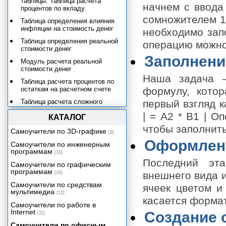
таблицы. Таблица расчета
начнем с ввода
процентов по вкладу.
сомножителем 1.
Таблица определения влияния
инфляции на стоимость денег
необходимо зап
Таблица определения реальной
операцию можно
стоимости денег
Заполнени
Модуль расчета реальной
стоимости денег
Наша задача –
Таблица расчета процентов по
остаткам на расчетном счете
формулу, кото
Таблица расчета сложного
первый взгляд к
процента на сумму вклада
| = A2 * B1 | 
КАТАЛОГ
Модуль расчета сложного
чтобы заполнить
процента на сумму вклада
Самоучители по 3D-графике
[9]
Оформлен
Создание табличной базы
Самоучители по инженерным
данных сотрудников
программам
[10]
Последний эта
Должностные оклады и премии
Самоучители по графическим
программам
внешнего вида 
[24]
Написание числовых данных
прописью
Самоучители по средствам
ячеек цветом и
мультимедиа
[12]
Электронный табель учета
касается форма
рабочего времени
Самоучители по работе в
Internet
Создание 
Учет и налогообложение доходов
[11]
физических лиц
Самоучители по офисным