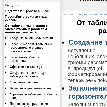
Введение
Подготовка к работе с Excel
Тематика:
Самоучители по офисны
Простейшие действия над
числами
От табл
От таблицы умножения к
ра
элементарным расчетам
денежных потоков
Создание таблицы умножения
Создание 
Заполнение вертикального и
горизонтального рядов
Вступление |
сомножителей
небольших элек
Заполнение области
вычислений
приемы рассмат
Оформление таблицы
в предыдущей 
Создание области ввода в
форматированию
таблице умножения
теперь речь пой
Смещение таблицы
Заполнени
Выделение диапазона ячеек
горизонта
Управление таблицей из области
ввода
Заполним верти
Практическое применение