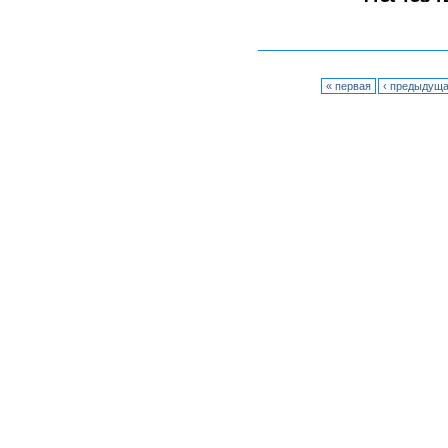
« первая
‹ предыдущ