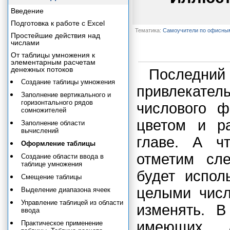
Введение
Подготовка к работе с Excel
Тематика:
Самоучители по офисны
Простейшие действия над
числами
От таблицы умножения к
элементарным расчетам
денежных потоков
Последни
Создание таблицы умножения
привлекате
Заполнение вертикального и
горизонтального рядов
числового 
сомножителей
цветом и р
Заполнение области
вычислений
главе. А ч
Оформление таблицы
отметим сл
Создание области ввода в
таблице умножения
будет испол
Смещение таблицы
целыми числ
Выделение диапазона ячеек
Управление таблицей из области
изменять. В
ввода
имеющих д
Практическое применение