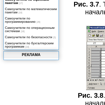
Рис. 3.7
.
пакетам
Учет доходов и расходов в быту и
[17]
бизнесе
Самоучители по математическим
начал
Функции рабочего листа
пакетам
[10]
Самоучители по
программированию
[26]
Самоучители по операционным
системам
[16]
Самоучители по безопасности
[5]
Самоучители по бухгалтерским
программам
[14]
РЕКЛАМА
Рис. 3.8
начал