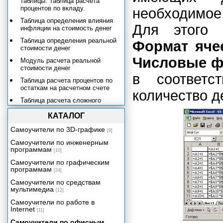
таблицы. Таблица расчета
процентов по вкладу.
необходимое
Таблица определения влияния
Для этого 
инфляции на стоимость денег
Таблица определения реальной
Формат яче
стоимости денег
Числовые 
Модуль расчета реальной
стоимости денег
в соответс
Таблица расчета процентов по
остаткам на расчетном счете
количество д
Таблица расчета сложного
процента на сумму вклада
КАТАЛОГ
Модуль расчета сложного
процента на сумму вклада
Самоучители по 3D-графике
[9]
Создание табличной базы
Самоучители по инженерным
данных сотрудников
программам
[10]
Должностные оклады и премии
Самоучители по графическим
программам
[24]
Написание числовых данных
прописью
Самоучители по средствам
мультимедиа
[12]
Электронный табель учета
рабочего времени
Самоучители по работе в
Internet
Учет и налогообложение доходов
[11]
физических лиц
Самоучители по офисным