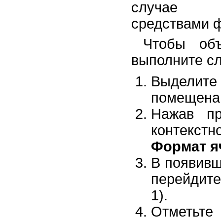
случае це
средствами 
Чтобы объ
выполните с
Выделите
помещена 
Нажав пр
контекст
Формат я
В появив
перейдит
1).
Отметь