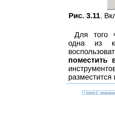
Рис. 3.11
. В
Для того 
одна из ко
воспользо
поместить 
инструмент
разместится 
« первая
‹ предыдущ