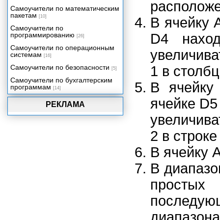
расположе
бизнесе
Самоучители по математическим
Функции рабочего листа
пакетам
[10]
В ячейку 
Самоучители по
программированию
D4 наход
[26]
Самоучители по операционным
увеличива
системам
[16]
Самоучители по безопасности
1 в столбц
[5]
Самоучители по бухгалтерским
В ячейку
программам
[14]
ячейке D5
РЕКЛАМА
увеличива
2 в строке
В ячейку 
В диапазо
простых 
последу
диапазона