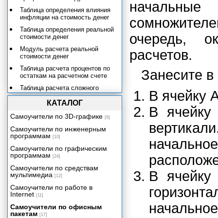
начальны
Таблица определения влияния
инфляции на стоимость денег
сомножителе
Таблица определения реальной
очередь, о
стоимости денег
Модуль расчета реальной
расчетов.
стоимости денег
Таблица расчета процентов по
Занесите в
остаткам на расчетном счете
Таблица расчета сложного
В ячейку А
процента на сумму вклада
КАТАЛОГ
Модуль расчета сложного
В ячейку
процента на сумму вклада
Самоучители по 3D-графике
[9]
вертикал
Создание табличной базы
Самоучители по инженерным
данных сотрудников
программам
[10]
начально
Должностные оклады и премии
Самоучители по графическим
программам
расположе
[24]
Написание числовых данных
прописью
Самоучители по средствам
В ячейку
мультимедиа
[12]
Электронный табель учета
рабочего времени
Самоучители по работе в
горизонт
Internet
Учет и налогообложение доходов
[11]
физических лиц
начально
Самоучители по офисным
пакетам
Учет доходов и расходов в быту и
[17]