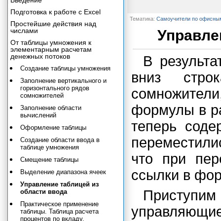
Введение
Подготовка к работе с Excel
Тематика:
Самоучители по офисны
Простейшие действия над
числами
Управле
От таблицы умножения к
элементарным расчетам
денежных потоков
В результ
Создание таблицы умножения
вниз стро
Заполнение вертикального и
горизонтального рядов
сомножител
сомножителей
формулы в р
Заполнение области
вычислений
теперь соде
Оформление таблицы
переместили
Создание области ввода в
таблице умножения
что при пер
Смещение таблицы
ссылки в фор
Выделение диапазона ячеек
Управление таблицей из
Приступим
области ввода
Практическое применение
управляющи
таблицы. Таблица расчета
процентов по вкладу.