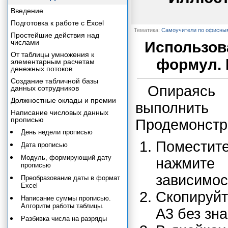
Введение
Подготовка к работе с Excel
Тематика:
Самоучители по офисны
Простейшие действия над
числами
Использов
От таблицы умножения к
формул. 
элементарным расчетам
денежных потоков
Создание табличной базы
Опираясь 
данных сотрудников
Должностные оклады и премии
выполнить
Написание числовых данных
прописью
Продемонстр
День недели прописью
Поместит
Дата прописью
Модуль, формирующий дату
нажмите 
прописью
зависимос
Преобразование даты в формат
Excel
Скопируйт
Написание суммы прописью.
Алгоритм работы таблицы.
A3 без зна
Разбивка числа на разряды