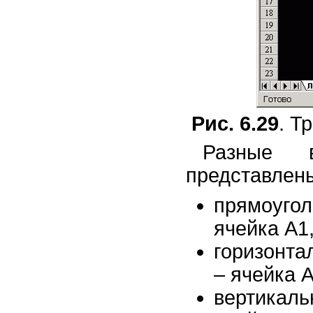
Рис. 6.29
. Т
Разные в
представлены
прямоугол
ячейка А1,
горизонта
– ячейка А
вертикаль