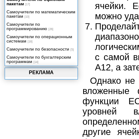
ячейки. 
пакетам
[17]
Самоучители по математическим
можно уда
пакетам
[10]
Продела
Самоучители по
программированию
[26]
диапазон
Самоучители по операционным
системам
[16]
логическ
Самоучители по безопасности
[5]
с самой в
Самоучители по бухгалтерским
программам
[14]
А12, а зат
РЕКЛАМА
Однако не 
вложенные 
функции Е
уровней в
определенно
другие ячей