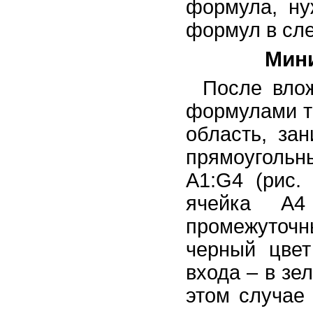
формула, ну
формул в сле
Мин
После вло
формулами т
область, за
прямоуголь
A1:G4 (рис.
ячейка А
промежуточ
черный цвет
входа – в зе
этом случае