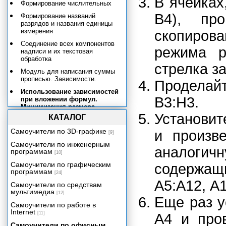
В ячейках
Формирование числительных
В4), пр
Формирование названий
разрядов и названия единицы
измерения
скопиров
Соединение всех компонентов
режима р
надписи и их текстовая
обработка
стрелка з
Модуль для написания суммы
прописью. Зависимости.
Проделайт
Использование зависимостей
В3:Н3.
при вложении формул.
Минимизация размера
таблицы.
Установит
КАТАЛОГ
Электронный табель учета
Самоучители по 3D-графике
и произв
[9]
рабочего времени
Самоучители по инженерным
Учет и налогообложение доходов
аналог
программам
[10]
физических лиц
Самоучители по графическим
содержа
Учет доходов и расходов в быту и
программам
[24]
бизнесе
А5:А12, А1
Самоучители по средствам
Функции рабочего листа
мультимедиа
[12]
Еще раз у
Самоучители по работе в
Internet
[11]
А4 и про
Самоучители по офисным