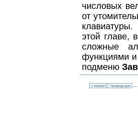
числовых ве
от утомитель
клавиатуры.
этой главе, 
сложные ал
функциями и 
подменю
За
…
« первая
‹ предыдущая