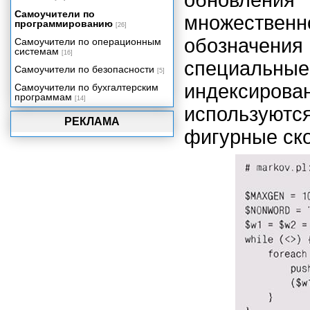
обновлени
Самоучители по
множестве
программированию
[26]
обозначени
Самоучители по операционным
системам
[16]
специальны
Самоучители по безопасности
[5]
индексирова
Самоучители по бухгалтерским
программам
[14]
используют
РЕКЛАМА
фигурные ск