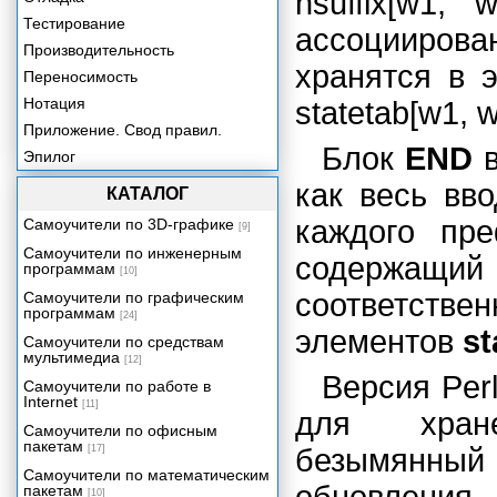
nsuffix[w1,
Тестирование
ассоцииров
Производительность
хранятся в э
Переносимость
Нотация
statetab[w1, w2
Приложение. Свод правил.
Блок
END
в
Эпилог
как весь вв
КАТАЛОГ
каждого пр
Самоучители по 3D-графике
[9]
Самоучители по инженерным
содержащи
программам
[10]
соответств
Самоучители по графическим
программам
[24]
элементов
st
Самоучители по средствам
мультимедиа
[12]
Версия Per
Самоучители по работе в
Internet
[11]
для хране
Самоучители по офисным
пакетам
[17]
безымянный
Самоучители по математическим
пакетам
[10]