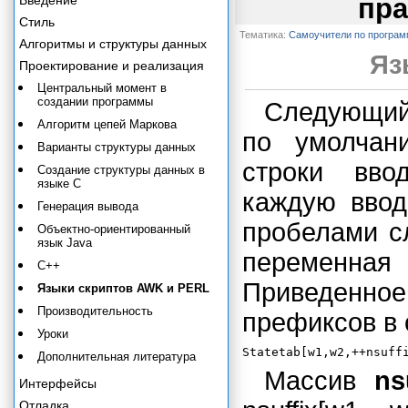
Введение
пра
Стиль
Тематика:
Самоучители по програ
Алгоритмы и структуры данных
Яз
Проектирование и реализация
Центральный момент в
создании программы
Следующий 
Алгоритм цепей Маркова
по умолчан
Варианты структуры данных
строки вво
Создание структуры данных в
языке С
каждую ввод
Генерация вывода
пробелами с
Объектно-ориентированный
язык Java
переменн
C++
Приведенно
Языки скриптов AWK и PERL
Производительность
префиксов в
Уроки
Дополнительная литература
Массив
ns
Интерфейсы
Отладка