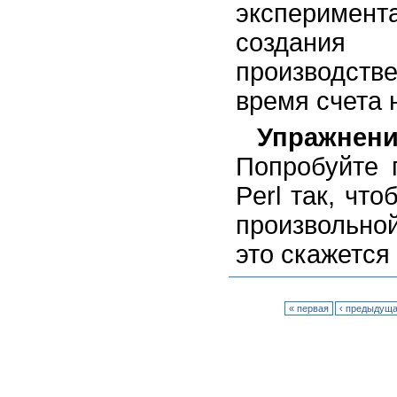
эксперимен
создани
производстве
время счета 
Упражнени
Попробуйте 
Perl так, чт
произвольно
это скажется
« первая
‹ предыдущ