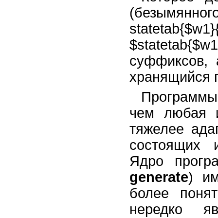
(безымянн
statetab{
$statetab{$
суффиксов, 
хранящийся п
Программы 
чем любая 
тяжелее ада
состоящих и
Ядро прог
generate
) и
более поня
нередко я