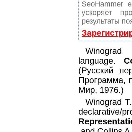
SeoHammer е
ускоряет пр
результаты по
Зарегистри
Winograd 
language.
C
(Русский пе
Программа, 
Мир, 1976.)
Winograd Т.
declarati
Representat
.and Collins A