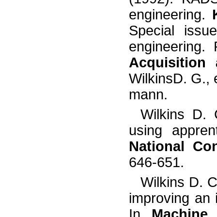
engineering.
Special iss
engineering.
Acquisition
WilkinsD. G., 
mann.
Wilkins D.
using appren
National Con
646-651.
Wilkins D. 
improving an 
In
Machine L