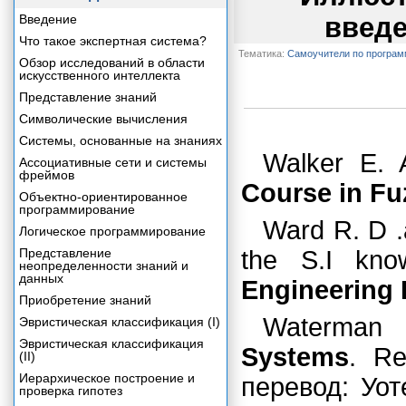
Введение
введе
Что такое экспертная система?
Тематика:
Самоучители по програ
Обзор исследований в области
искусственного интеллекта
Представление знаний
Символические вычисления
Системы, основанные на знаниях
Walker E. 
Ассоциативные сети и системы
фреймов
Course in Fu
Объектно-ориентированное
программирование
Ward R. D .
Логическое программирование
Представление
the S.I kno
неопределенности знаний и
данных
Engineering
Приобретение знаний
Waterman 
Эвристическая классификация (I)
Эвристическая классификация
Systems
. Re
(II)
Иерархическое построение и
перевод: Уо
проверка гипотез