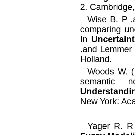
2. Cambridge,
Wise B. P .
comparing unc
In
Uncertainty
.and Lemmer J
Holland.
Woods W. (1
semantic 
Understandi
New York: Ac
Yager R. R 