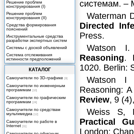
системам. – М
Решение проблем
конструирования (I)
Решение проблем
Waterman D
конструирования (II)
Directed In
Средства формирования
пояснений
Press.
Инструментальные средства
разработки экспертных систем
Watson I.
Системы с доской объявлений
Система отслеживания
Reasoning
. 
истинности предположений
1020. Berlin: 
Формирование знаний на основе
КАТАЛОГ
машинного обучения
Сети доверия
Watson I 
Самоучители по 3D-графике
[9]
Рассуждения, основанные на
Самоучители по инженерным
Reasoning: A
прецедентах
программам
[10]
Гибридные системы
Review
, 9 (4
Самоучители по графическим
программам
Заключение
[24]
Самоучители по средствам
Weiss S, 
Приложение. Программирование
мультимедиа
на языке CLIPS.
[12]
Practical G
Самоучители по работе в
Литература
Internet
[11]
London: Chap
Самоучители по офисным