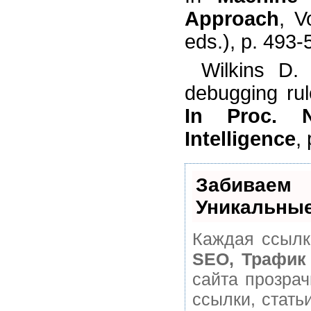
Approach
, V
eds.), p. 493
Wilkins D.
debugging rul
In Proc. N
Intelligence
,
Забивае
Уникальные
Каждая ссылк
SEO, Трафик
сайта прозра
ссылки, стать