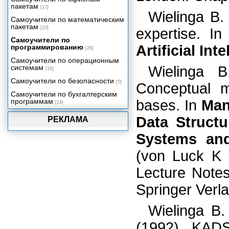
пакетам
[17]
Wielinga B.
Самоучители по математическим
пакетам
[10]
expertise. I
Самоучители по
Artificial Int
программированию
[26]
Самоучители по операционным
системам
Wielinga B
[16]
Самоучители по безопасности
[5]
Conceptual m
Самоучители по бухгалтерским
программам
bases. In
Man
[14]
Data Struct
РЕКЛАМА
Systems and 
(von Luck K 
Lecture Notes
Springer Verla
Wielinga B.
(1992). KADS