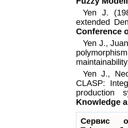
Fuzzy Modeli
Yen J. (19
extended Dem
Conference on
Yen J., Jua
polymorph
maintainabilit
Yen J., Ne
CLASP: Integ
production 
Knowledge a
Сервис о