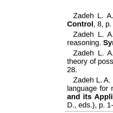
Zadeh L. A
Control
, 8, p
Zadeh L. A
reasoning.
Sy
Zadeh L. A
theory of possi
28.
Zadeh L. A.
language for 
and its Appl
D., eds.), p.