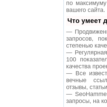
по максимуму
вашего сайта.
Что умеет 
— Продвижени
запросов, п
степенью каче
— Регулярная
100 показате
качества прое
— Все извест
вечные ссыл
отзывы, статьи
— SeoHammer 
запросы, на к