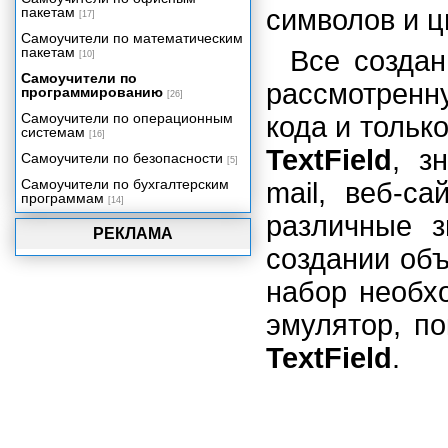
пакетам
символов и ц
[17]
Самоучители по математическим
пакетам
Все создан
[10]
Самоучители по
рассмотренн
программированию
[26]
Самоучители по операционным
кода и тольк
системам
[16]
TextField
, з
Самоучители по безопасности
[5]
Самоучители по бухгалтерским
mail, веб-с
программам
[14]
различные з
РЕКЛАМА
создании объ
набор необх
эмулятор, п
TextField
.