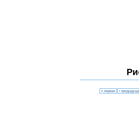
Ри
« первая
‹ предыдущ