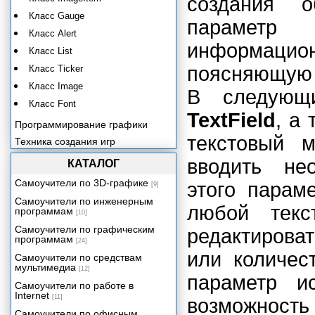
создания 
Класс Gauge
параметр
Класс Alert
информаци
Класс List
поясняющую 
Класс Ticker
Класс Image
В следующи
Класс Font
TextField
, а
Программирование графики
текстовый м
Техника создания игр
Мобильная мультимедиа-
вводить не
КАТАЛОГ
библиотека
Самоучители по 3D-графике
этого парам
Приложение 1. Основы языка
[9]
Java.
Самоучители по инженерным
любой текс
программам
Приложение 2. Справочник по
[10]
Java 2 Micro Edition.
Самоучители по графическим
редактироват
программам
[24]
или количес
Самоучители по средствам
мультимедиа
[12]
параметр и
Самоучители по работе в
Internet
[11]
возможнос
Самоучители по офисным