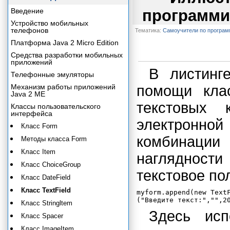
Введение
программи
Устройство мобильных
телефонов
Тематика:
Самоучители по програ
Платформа Java 2 Micro Edition
Средства разработки мобильных
приложений
В листинг
Телефонные эмуляторы
Механизм работы приложений
помощи кл
Java 2 ME
текстовых 
Классы пользовательского
интерфейса
электронной
Класс Form
комбинации
Методы класса Form
Класс Item
наглядност
Класс ChoiceGroup
текстовое по
Класс DateField
Класс TextField
myform.append(new TextF
Класс Stringltem
Здесь исп
Класс Spacer
Класс ImageItem