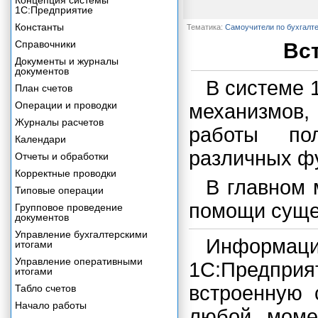
Концепция системы
1С:Предприятие
Константы
Тематика:
Самоучители по бухгалт
Справочники
Вс
Документы и журналы
документов
В системе 
План счетов
Операции и проводки
механизмов,
Журналы расчетов
работы по
Календари
различных ф
Отчеты и обработки
Корректные проводки
В главном 
Типовые операции
помощи суще
Групповое проведение
документов
Управление бухгалтерскими
Информа
итогами
Управление оперативными
1С:Предпри
итогами
встроенную 
Табло счетов
Начало работы
любой моме