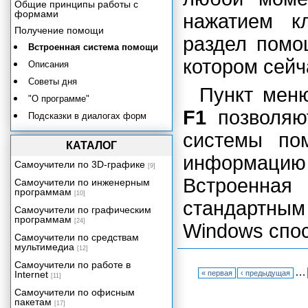
Общие принципы работы с
формами
нажатием 
Получение помощи
раздел помо
Встроенная система помощи
котором сейч
Описания
Советы дня
Пункт ме
"О программе"
F1
позволяю
Подсказки в диалогах форм
системы по
Контроль ссылочной целостности
КАТАЛОГ
Монитор пользователей
информацию 
Самоучители по 3D-графике
[9]
Сервисные возможности
Встроенна
Самоучители по инженерным
Редактор текстов
программам
[10]
Табличный редактор
стандартны
Самоучители по графическим
программам
[24]
Windows спо
Самоучители по средствам
мультимедиа
[12]
Самоучители по работе в
…
Internet
« первая
‹ предыдущая
[11]
Самоучители по офисным
пакетам
[17]