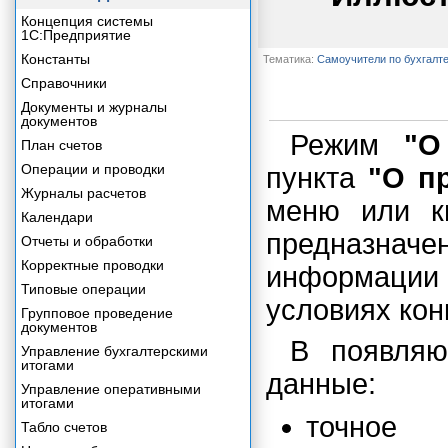
Концепция системы
1С:Предприятие
Константы
Тематика:
Самоучители по бухгалт
Справочники
Документы и журналы
документов
Режим
"О
План счетов
Операции и проводки
пункта
"О п
Журналы расчетов
меню или 
Календари
предназнач
Отчеты и обработки
Корректные проводки
информаци
Типовые операции
условиях кон
Групповое проведение
документов
В появляю
Управление бухгалтерскими
итогами
данные:
Управление оперативными
итогами
точное
Табло счетов