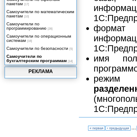
пакетам
[17]
информа
Самоучители по математическим
1С:Предпр
пакетам
[10]
Самоучители по
формат 
программированию
[26]
информац
Самоучители по операционным
системам
[16]
1С:Предпр
Самоучители по безопасности
[5]
имя пол
Самоучители по
бухгалтерским программам
[14]
программо
РЕКЛАМА
режим
разделен
(много
1С:Предпр
…
« первая
‹ предыдущая