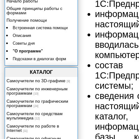
Начало работы
1С:Преднр
Общие принципы работы с
информац
формами
Получение помощи
настоящий
Встроенная система помощи
информац
Описания
вводилас
Советы дня
"О программе"
компьютер
Подсказки в диалогах форм
состав
Контроль ссылочной целостности
КАТАЛОГ
1С:Предп
Монитор пользователей
Самоучители по 3D-графике
[9]
Сервисные возможности
системы;
Самоучители по инженерным
Редактор текстов
программам
сведения 
[10]
Табличный редактор
Самоучители по графическим
настоящи
программам
[24]
Самоучители по средствам
катало
мультимедиа
[12]
информац
Самоучители по работе в
Internet
[11]
базы, к
Самоучители по офисным