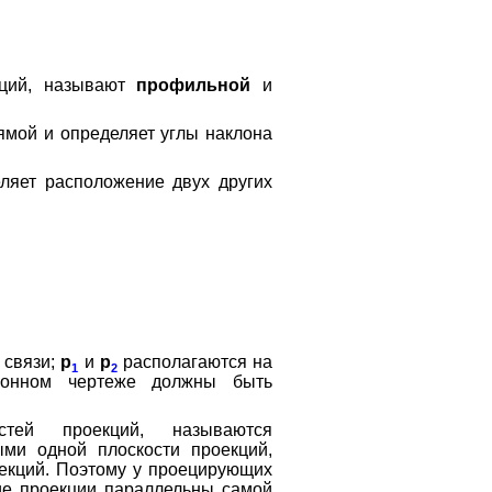
кций, называют
профильной
и
ямой и определяет углы наклона
ляет расположение двух других
 связи;
р
и
р
располагаются на
1
2
ионном чертеже должны быть
тей проекций, называются
ыми одной плоскости проекций,
екций. Поэтому у проецирующих
гие проекции параллельны самой