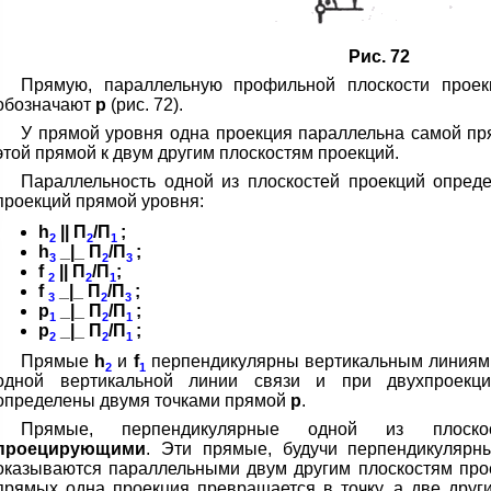
Рис. 72
Прямую, параллельную профильной плоскости прое
обозначают
р
(рис. 72).
У прямой уровня одна проекция параллельна самой пр
этой прямой к двум другим плоскостям проекций.
Параллельность одной из плоскостей проекций опреде
проекций прямой уровня:
h
|| П
/П
;
2
2
1
h
_|_ П
/П
;
3
2
3
f
|| П
/П
;
2
2
1
f
_|_ П
/П
;
3
2
3
p
_|_ П
/П
;
1
2
1
p
_|_ П
/П
;
2
2
1
Прямые
h
и
f
перпендикулярны вертикальным линиям
2
1
одной вертикальной линии связи и при двухпроекц
определены двумя точками прямой
р
.
Прямые, перпендикулярные одной из плоскос
проецирующими
. Эти прямые, будучи перпендикулярн
оказываются параллельными двум другим плоскостям про
прямых одна проекция превращается в точку, а две дру