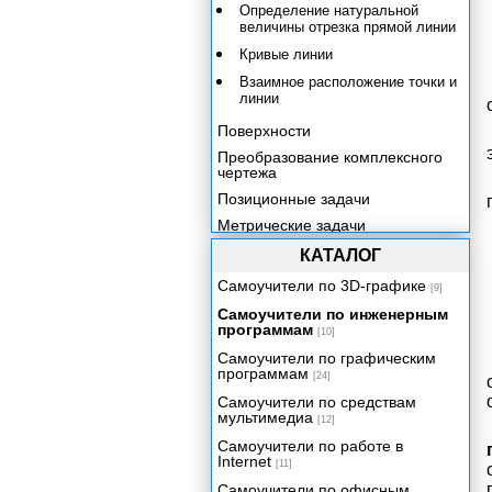
Определение натуральной
величины отрезка прямой линии
Кривые линии
Взаимное расположение точки и
линии
Поверхности
Преобразование комплексного
чертежа
Позиционные задачи
Метрические задачи
Аксонометрические проекции
КАТАЛОГ
Изображение предметов
Самоучители по 3D-графике
[9]
Изображение соединений
Самоучители по инженерным
деталей
программам
[10]
Рабочие чертежи деталей
Самоучители по графическим
Изображение изделий
программам
[24]
Список литературы
Самоучители по средствам
мультимедиа
[12]
Самоучители по работе в
Internet
[11]
Самоучители по офисным