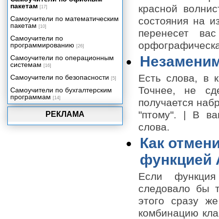
Шаблоны документов
пакетам
красной волнис
[17]
Маленькие хитрости
Самоучители по математическим
состояния на и
форматирования
пакетам
[10]
перенесет ва
Рамки, границы и затенение
Самоучители по
орфографическа
программированию
Работа с таблицами
[26]
В колонки стройся!
Незаменим
Самоучители по операционным
системам
[16]
Оглавление и указатели
Есть слова, в 
Самоучители по безопасности
[5]
Рисунки и картинки
Точнее, не сд
Самоучители по бухгалтерским
Вставка объектов
программам
[14]
получается набр
У меня есть план!
"птому". | В в
РЕКЛАМА
Работа над документом
совместно с другими
слова.
пользователями
Как отмен
Управление документами
Настройка Word
функцией 
Проблемы в Word
Если функция
Что еще может Word
следовало бы т
Великолепные десятки
этого сразу ж
комбинацию кла