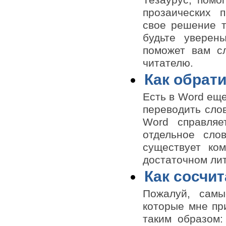
Тезаурус, помо
прозаических п
свое решение т
будьте уверены
поможет вам с
читателю.
Как обрат
Есть в Word еще
переводить сло
Word справляе
отдельное сло
существует ко
достаточном ли
Как сосчит
Пожалуй, самы
которые мне пр
таким образом: