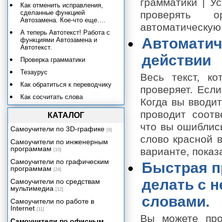
грамматики | У
Как отменить исправления,
сделанные функцией
проверять о
Автозамена. Кое-что еще….
автоматическую 
А теперь Автотекст! Работа с
Автоматич
функциями Автозамена и
Автотекст.
действии
Проверка грамматики
Тезаурус
Весь текст, к
Как обратиться к переводчику
проверяет. Если
Как сосчитать слова
Когда вы вводит
Вопросы сохранения
проводит соотв
КАТАЛОГ
Все о принтерах и печати
что вы ошиблис
Самоучители по 3D-графике
[9]
Советы опытного пользователя
слово красной в
Самоучители по инженерным
Форматирование символов,
программам
варианте, показа
[10]
шрифтов и текста
Самоучители по графическим
Быстрая п
Форматирование абзацев
программам
[24]
Установка позиций табуляции
делать с 
Самоучители по средствам
мультимедиа
Форматирование страниц
[12]
словами.
Самоучители по работе в
Форматирование документов
Internet
[11]
Работа со стилями
Вы можете про
Самоучители по офисным