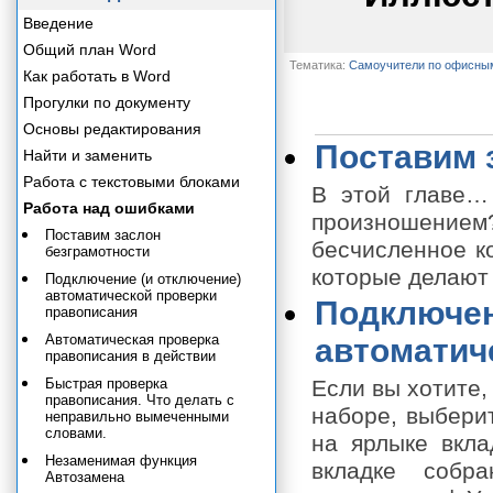
Введение
Общий план Word
Тематика:
Самоучители по офисны
Как работать в Word
Прогулки по документу
Основы редактирования
Поставим 
Найти и заменить
Работа с текстовыми блоками
В этой главе…
Работа над ошибками
произношением
Поставим заслон
бесчисленное к
безграмотности
которые делают
Подключение (и отключение)
автоматической проверки
Подключен
правописания
Автоматическая проверка
автоматич
правописания в действии
Быстрая проверка
Если вы хотите,
правописания. Что делать с
наборе, выбери
неправильно вымеченными
словами.
на ярлыке вклад
Незаменимая функция
вкладке собр
Автозамена