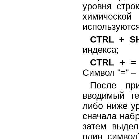
уровня стро
химической
используются
CTRL + SH
индекса;
CTRL + =
Символ "=" – 
После пр
вводимый те
либо ниже у
сначала набр
затем выдел
один символ