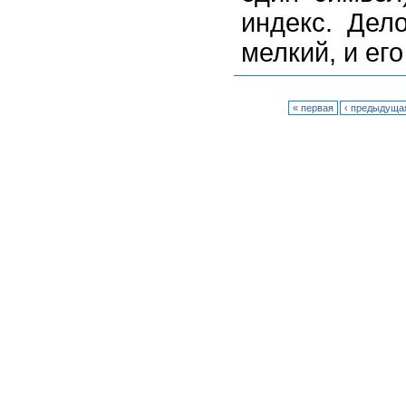
индекс. Дел
мелкий, и ег
« первая
‹ предыдуща