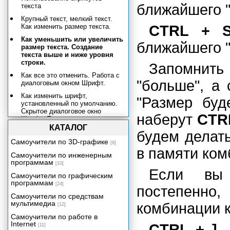
ближайшего "
текста
Крупный текст, мелкий текст.
Как изменить размер текста.
CTRL + S
Как уменьшить или увеличить
ближайшего "
размер текста. Создание
текста выше и ниже уровня
строки.
Запомнить
Как все это отменить. Работа с
"больше", а
диалоговым окном Шрифт.
Как изменить шрифт,
"Размер буд
установленный по умолчанию.
Скрытое диалоговое окно
наберут
CTRL
Шрифт. Прописные и строчные
буквы.
КАТАЛОГ
будем делать
Форматирование абзацев
Самоучители по 3D-графике
[9]
в памяти ко
Установка позиций табуляции
Самоучители по инженерным
программам
[10]
Форматирование страниц
Если вы 
Самоучители по графическим
Форматирование документов
программам
[24]
постепенн
Работа со стилями
Самоучители по средствам
Шаблоны документов
мультимедиа
комбинации 
[12]
Маленькие хитрости
Самоучители по работе в
форматирования
Internet
CTRL + ]
–
[11]