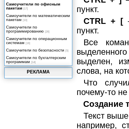
Рамки, границы и затенение
Самоучители по офисным
пункт.
пакетам
[17]
Работа с таблицами
Самоучители по математическим
В колонки стройся!
CTRL + [
–
пакетам
[10]
Оглавление и указатели
Самоучители по
пункт.
Рисунки и картинки
программированию
[26]
Вставка объектов
Самоучители по операционным
Все коман
системам
[16]
У меня есть план!
выделенного
Самоучители по безопасности
Работа над документом
[5]
совместно с другими
Самоучители по бухгалтерским
выделен, и
пользователями
программам
[14]
Управление документами
слова, на ко
РЕКЛАМА
Настройка Word
Проблемы в Word
Что случи
Что еще может Word
почему-то не
Великолепные десятки
Создание 
Текст выше 
например, с