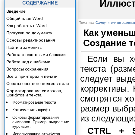
Иллюст
СОДЕРЖАНИЕ
Введение
Общий план Word
Тематика:
Самоучители по офисны
Как работать в Word
Как уменьш
Прогулки по документу
Основы редактирования
Создание т
Найти и заменить
Работа с текстовыми блоками
Если вы х
Работа над ошибками
текста (разм
Вопросы сохранения
Все о принтерах и печати
следует выде
Советы опытного пользователя
коррективы.
Форматирование символов,
шрифтов и текста
смотрятся х
Форматирование текста
размер выбр
Как изменять шрифт
из следующи
Основы форматирования
символов. Пример: выделение
курсивом.
CTRL + 
Использование атрибутов