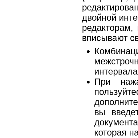
редактирова
двойной инт
редакторам,
вписывают св
Комбина
межстро
интервала,
При наж
пользуйт
дополнит
вы введе
документ
которая н