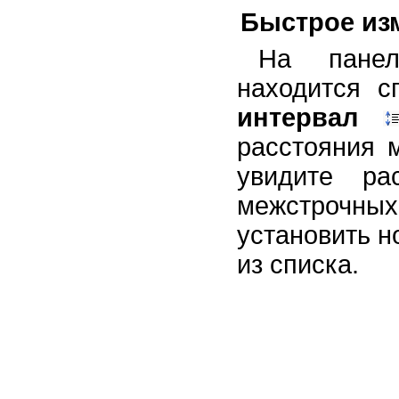
Быстрое из
На панел
находится 
интервал
расстояния 
увидите ра
межстрочны
установить н
из списка.