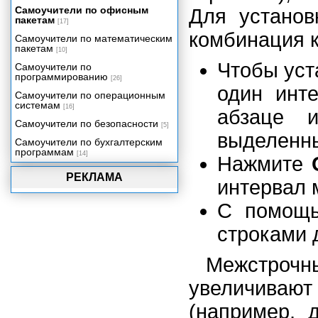
Самоучители по офисным
Для установ
Работа над документом
пакетам
совместно с другими
[17]
пользователями
комбинация 
Самоучители по математическим
пакетам
Управление документами
[10]
Чтобы уст
Настройка Word
Самоучители по
программированию
[26]
Проблемы в Word
один инт
Самоучители по операционным
Что еще может Word
системам
[16]
абзаце и
Великолепные десятки
Самоучители по безопасности
[5]
выделенны
Самоучители по бухгалтерским
программам
[14]
Нажмите
РЕКЛАМА
интервал 
С помо
строками 
Межстро
увеличиваю
(например, 