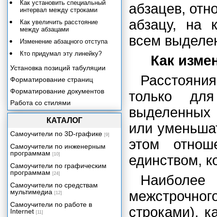
Как установить специальный
абзацев, отно
интервал между строками
абзацу, на 
Как увеличить расстояние
между абзацами
всем выделе
Изменение абзацного отступа
Кто придумал эту линейку?
Как изме
Установка позиций табуляции
Расстояни
Форматирование страниц
Форматирование документов
только для
Работа со стилями
выделенных 
Шаблоны документов
КАТАЛОГ
или уменьша
Маленькие хитрости
форматирования
Самоучители по 3D-графике
[9]
этом отнош
Рамки, границы и затенение
Самоучители по инженерным
программам
[10]
Работа с таблицами
единством, к
Самоучители по графическим
В колонки стройся!
программам
[24]
Наиболее
Оглавление и указатели
Самоучители по средствам
Рисунки и картинки
мультимедиа
межстрочног
[12]
Вставка объектов
Самоучители по работе в
строками), к
Internet
[11]
У меня есть план!