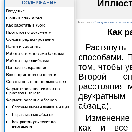
Иллюст
СОДЕРЖАНИЕ
Введение
Общий план Word
Тематика:
Самоучители по офисны
Как работать в Word
Как р
Прогулки по документу
Основы редактирования
Растянуть
Найти и заменить
Работа с текстовыми блоками
способами. 
Работа над ошибками
том, чтобы у
Вопросы сохранения
Второй сп
Все о принтерах и печати
Советы опытного пользователя
расстояния 
Форматирование символов,
шрифтов и текста
двукратным
Форматирование абзацев
абзаца).
Способы выравнивания абзацев
Выравнивание абзацев
Изменение
Как растянуть текст по
как и все 
вертикали