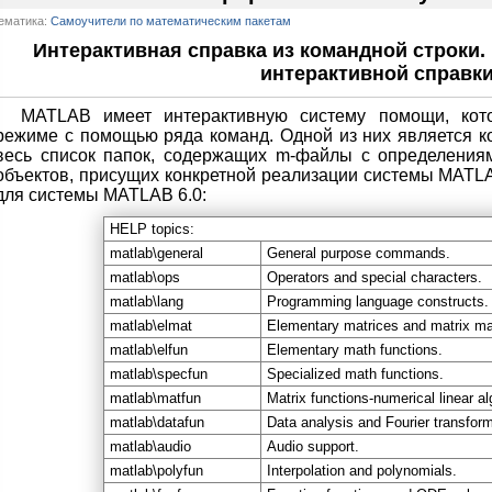
ематика:
Самоучители по математическим пакетам
Интерактивная справка из командной строки.
интерактивной справки
MATLAB имеет интерактивную систему помощи, кот
режиме с помощью ряда команд. Одной из них является 
весь список папок, содержащих m-файлы с определения
объектов, присущих конкретной реализации системы MATLA
для системы MATLAB 6.0:
HELP topics:
matlab\general
General purpose commands.
matlab\ops
Operators and special characters.
matlab\lang
Programming language constructs.
matlab\elmat
Elementary matrices and matrix ma
matlab\elfun
Elementary math functions.
matlab\specfun
Specialized math functions.
matlab\matfun
Matrix functions-numerical linear al
matlab\datafun
Data analysis and Fourier transfor
matlab\audio
Audio support.
matlab\polyfun
Interpolation and polynomials.