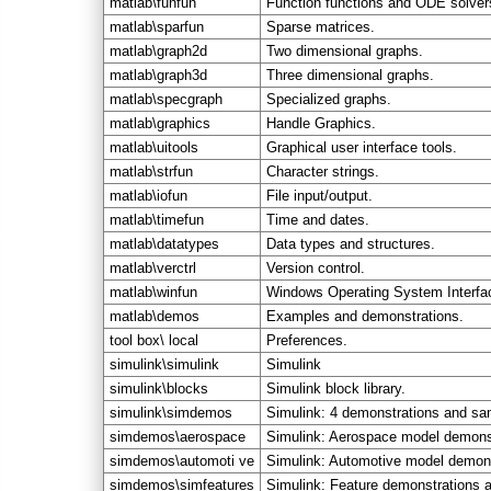
matlab\funfun
Function functions and ODE solver
matlab\sparfun
Sparse matrices.
matlab\graph2d
Two dimensional graphs.
matlab\graph3d
Three dimensional graphs.
matlab\specgraph
Specialized graphs.
matlab\graphics
Handle Graphics.
matlab\uitools
Graphical user interface tools.
matlab\strfun
Character strings.
matlab\iofun
File input/output.
matlab\timefun
Time and dates.
matlab\datatypes
Data types and structures.
matlab\verctrl
Version control.
matlab\winfun
Windows Operating System Interfa
matlab\demos
Examples and demonstrations.
tool box\ local
Preferences.
simulink\simulink
Simulink
simulink\blocks
Simulink block library.
simulink\simdemos
Simulink: 4 demonstrations and sa
simdemos\aerospace
Simulink: Aerospace model demons
simdemos\automoti ve
Simulink: Automotive model demon
simdemos\simfeatures
Simulink: Feature demonstrations 