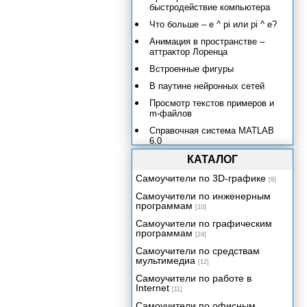
быстродействие компьютера
Что больше – e ^ pi или pi ^ e?
Анимация в пространстве –
аттрактор Лоренца
Встроенные фигуры
В паутине нейронных сетей
Просмотр текстов примеров и
m-файлов
Справочная система MATLAB
6.0
Просмотр документации в
КАТАЛОГ
формате PDF
Самоучители по 3D-графике
[9]
Галерея примеров – MATLAB
Самоучители по инженерным
Demos. Вызов галереи
программам
демонстраций.
[10]
Самоучители по графическим
Демонстрационные примеры
программам
Simulink
[24]
Самоучители по средствам
Копирование демонстрационных
мультимедиа
примеров
[12]
Самоучители по работе в
Пользовательский интерфейс
Internet
MATLAB
[11]
Самоучители по офисным