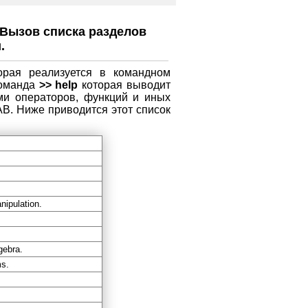
 Вызов списка разделов
.
орая реализуется в командном
команда
>> help
которая выводит
ми операторов, функций и иных
B. Ниже приводится этот список
nipulation.
gebra.
ms.