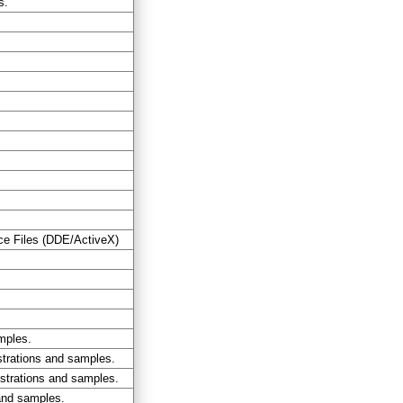
s.
ce Files (DDE/ActiveX)
mples.
trations and samples.
strations and samples.
and samples.