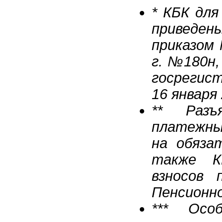
* КБК для
приведе
приказом 
г. №180н,
госрегис
16 января 
** Разъ
платежных
на обяза
также К
взносов 
Пенсионн
*** Осо