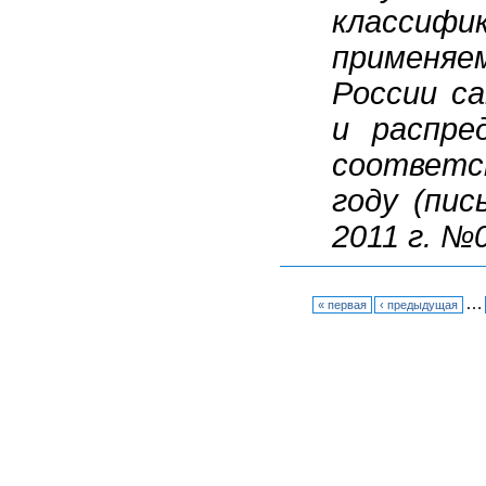
класси
применяем
России с
и распре
соответс
году (пи
2011 г. №
…
« первая
‹ предыдущая