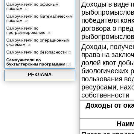
отчетности коммерческих и
Доходы в виде 
Самоучители по офисным
некоммерческих организаций
пакетам
(не являющихся
[17]
рыбопромыслово
государственными
Самоучители по математическим
(муниципальными)
победителя кон
пакетам
[10]
учреждениями)
договора о пре
Самоучители по
Состав налоговой отчетности за
программированию
[26]
налоговые (отчетные) периоды
рыбопромыслово
Самоучители по операционным
Общие сведения о
системам
Доходы, получе
[16]
деятельности организации.
Состав статистической
Самоучители по безопасности
права на заклю
[5]
отчетности за отчетные
Самоучители по
периоды.
долей квот доб
бухгалтерским программам
[14]
биологических 
РЕКЛАМА
пользования во
ресурсами, нах
собственности
Доходы от ока
Наим