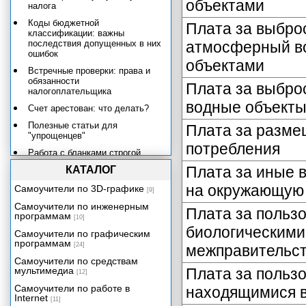
объектами
налога
Коды бюджетной
Плата за выбро
классификации: важны
последствия допущенных в них
атмосферный в
ошибок
объектами
Встречные проверки: права и
обязанности
Плата за выбро
налогоплательщика
водные объект
Счет арестован: что делать?
Полезные статьи для
Плата за разме
"упрощенцев"
потребления
Работа с бланками строгой
отчетности
Плата за иные 
КАТАЛОГ
Основные КБК для
на окружающую
Самоучители по 3D-графике
перечисления в бюджет
[9]
налогов, сборов и других
Самоучители по инженерным
Плата за польз
обязательных платежей
программам
[10]
Размеры госпошлины за
биологическими
Самоучители по графическим
госрегистрацию и совершение
программам
[24]
межправительс
прочих юридически значимых
действий, перечисленных в
Самоучители по средствам
статьях 333.32.1 и 333.33
мультимедиа
Плата за польз
[12]
Налогового кодекса РФ
Самоучители по работе в
находящимися в
Состав бухгалтерской
Internet
[11]