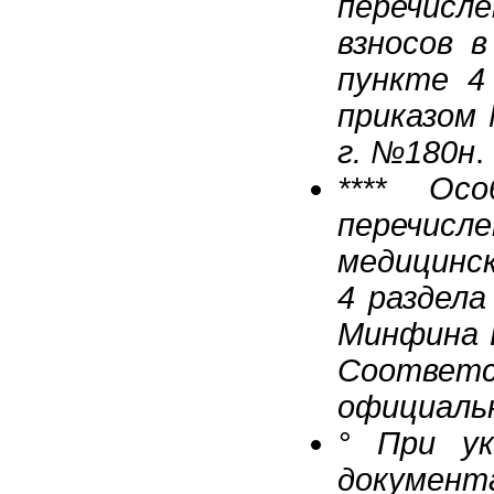
перечис
взносов 
пункте 4 
приказом 
г. №180н
.
**** Ос
перечис
медицинск
4 раздела
Минфина Р
Соответс
официаль
° При ук
докумен