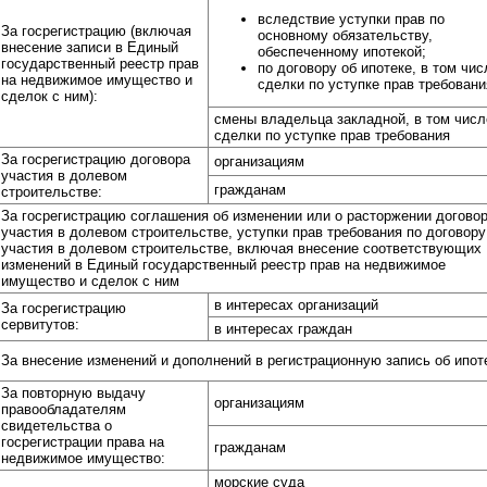
вследствие уступки прав по
За госрегистрацию (включая
основному обязательству,
внесение записи в Единый
обеспеченному ипотекой;
государственный реестр прав
по договору об ипотеке, в том чис
на недвижимое имущество и
сделки по уступке прав требовани
сделок с ним):
смены владельца закладной, в том числ
сделки по уступке прав требования
За госрегистрацию договора
организациям
участия в долевом
гражданам
строительстве:
За госрегистрацию соглашения об изменении или о расторжении догово
участия в долевом строительстве, уступки прав требования по договору
участия в долевом строительстве, включая внесение соответствующих
изменений в Единый государственный реестр прав на недвижимое
имущество и сделок с ним
в интересах организаций
За госрегистрацию
сервитутов:
в интересах граждан
За внесение изменений и дополнений в регистрационную запись об ипот
За повторную выдачу
организациям
правообладателям
свидетельства о
госрегистрации права на
гражданам
недвижимое имущество:
морские суда