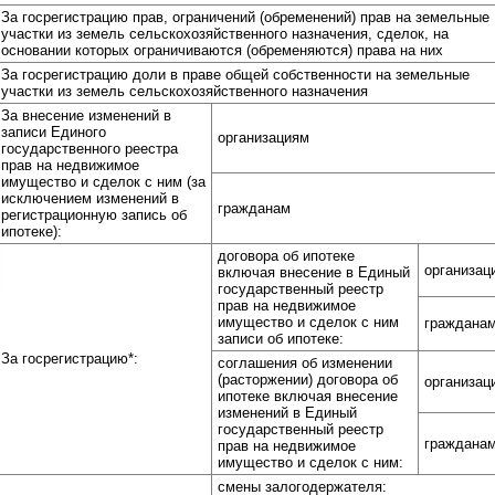
За госрегистрацию прав, ограничений (обременений) прав на земельные
участки из земель сельскохозяйственного назначения, сделок, на
основании которых ограничиваются (обременяются) права на них
За госрегистрацию доли в праве общей собственности на земельные
участки из земель сельскохозяйственного назначения
За внесение изменений в
записи Единого
организациям
государственного реестра
прав на недвижимое
имущество и сделок с ним (за
исключением изменений в
гражданам
регистрационную запись об
ипотеке):
договора об ипотеке
организац
включая внесение в Единый
государственный реестр
прав на недвижимое
имущество и сделок с ним
граждана
записи об ипотеке:
За госрегистрацию*:
соглашения об изменении
(расторжении) договора об
организац
ипотеке включая внесение
изменений в Единый
государственный реестр
граждана
прав на недвижимое
имущество и сделок с ним:
смены залогодержателя: