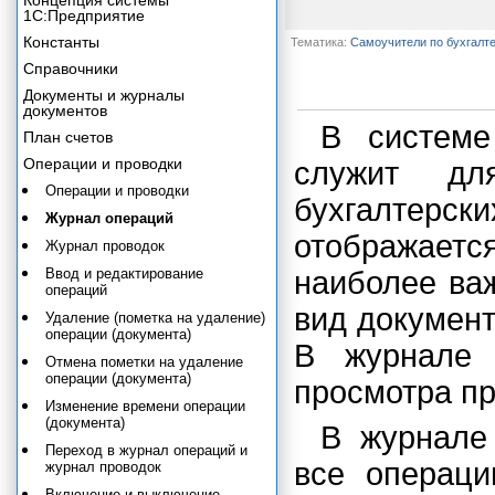
Концепция системы
1С:Предприятие
Константы
Тематика:
Самоучители по бухгалт
Справочники
Документы и журналы
документов
В системе
План счетов
Операции и проводки
служит дл
Операции и проводки
бухгалтерс
Журнал операций
отображаетс
Журнал проводок
Ввод и редактирование
наиболее ва
операций
вид документ
Удаление (пометка на удаление)
операции (документа)
В журнале 
Отмена пометки на удаление
операции (документа)
просмотра пр
Изменение времени операции
(документа)
В журнале
Переход в журнал операций и
все операци
журнал проводок
Включение и выключение