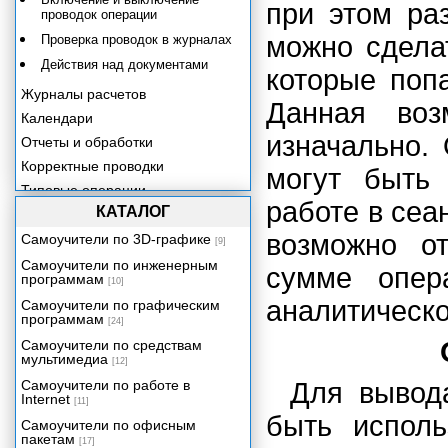
при этом ра
проводок операции
можно сдел
Проверка проводок в журналах
Действия над документами
которые поп
Журналы расчетов
Данная воз
Календари
изначально.
Отчеты и обработки
Корректные проводки
могут быть
Типовые операции
работе в сеа
КАТАЛОГ
Групповое проведение
документов
возможно о
Самоучители по 3D-графике
[9]
Управление бухгалтерскими
Самоучители по инженерным
итогами
сумме опер
программам
[10]
Управление оперативными
аналитическо
итогами
Самоучители по графическим
программам
[24]
Табло счетов
Самоучители по средствам
Начало работы
мультимедиа
[12]
Общие принципы работы с
Самоучители по работе в
Для вывод
формами
Internet
[11]
Получение помощи
быть испол
Самоучители по офисным
Контроль ссылочной целостности
пакетам
[17]