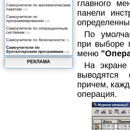
главного м
Монитор пользователей
Самоучители по математическим
пакетам
[10]
панели инст
Сервисные возможности
Самоучители по
Редактор текстов
определенны
программированию
[26]
Табличный редактор
Самоучители по операционным
По умолча
системам
[16]
Самоучители по безопасности
[5]
при выборе 
Самоучители по
меню
"Опер
бухгалтерским программам
[14]
РЕКЛАМА
На экране 
выводятся 
причем, кажд
операция.