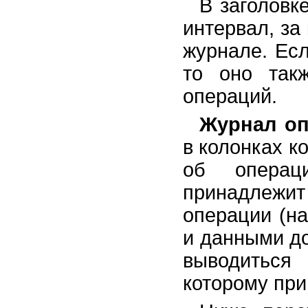
В заголовк
интервал, за
журнале. Есл
то оно так
операций.
Журнал о
в колонках к
об операц
принадлежи
операции (на
и данными до
выводиться
которому при