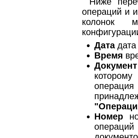
Ниже пере
операций и и
колонок м
конфигураци
Дата
дата 
Время
вре
Документ
котором
операци
принадле
"Операци
Номер
но
операци
докумен