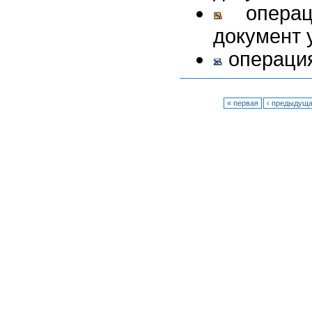
операц
документ 
операция
« первая
‹ предыдущ