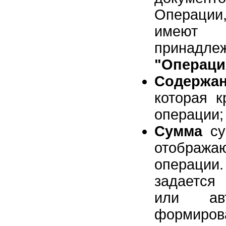
Операции,
имеют 
принадлеж
"Операци
Содержа
которая к
операции;
Сумма
су
отображ
операци
задается
или авт
формиров