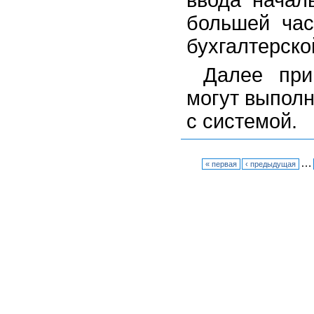
ввода начал
большей час
бухгалтерско
Далее при
могут выполн
с системой.
…
« первая
‹ предыдущая