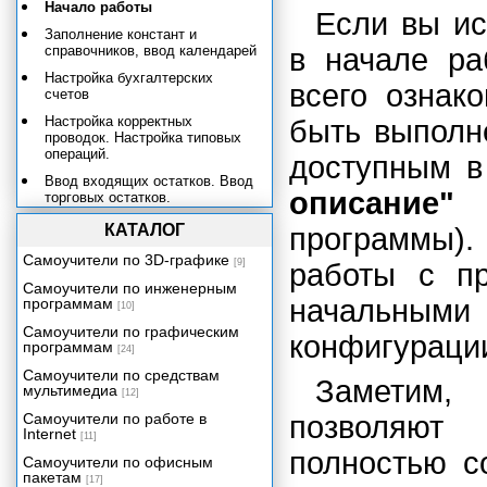
Начало работы
Если вы ис
Заполнение констант и
справочников, ввод календарей
в начале ра
Настройка бухгалтерских
всего ознак
счетов
Настройка корректных
быть выполн
проводок. Настройка типовых
операций.
доступным 
Ввод входящих остатков. Ввод
описание"
торговых остатков.
Общие принципы работы с
КАТАЛОГ
программы)
формами
Самоучители по 3D-графике
[9]
работы с п
Получение помощи
Самоучители по инженерным
Контроль ссылочной целостности
начальными
программам
[10]
Монитор пользователей
Самоучители по графическим
конфигураци
программам
Сервисные возможности
[24]
Редактор текстов
Самоучители по средствам
Заметим, 
мультимедиа
[12]
Табличный редактор
Самоучители по работе в
позволяют
Internet
[11]
полностью с
Самоучители по офисным
пакетам
[17]