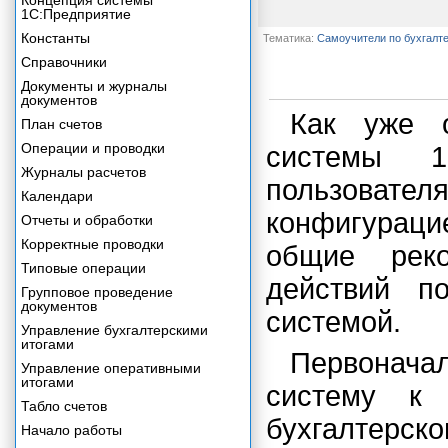
Концепция системы
1С:Предприятие
Константы
Тематика:
Самоучители по бухгалт
Справочники
Документы и журналы
документов
Как уже о
План счетов
Операции и проводки
системы 1
Журналы расчетов
пользовател
Календари
конфигураци
Отчеты и обработки
Корректные проводки
общие реко
Типовые операции
действий п
Групповое проведение
документов
системой.
Управление бухгалтерскими
итогами
Первоначал
Управление оперативными
итогами
систему к 
Табло счетов
бухгалтерско
Начало работы