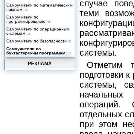
случае пове
Самоучители по математическим
пакетам
[10]
теми возмож
Самоучители по
конфигур
программированию
[26]
Самоучители по операционным
рассматр
системам
[16]
конфигури
Самоучители по безопасности
[5]
Самоучители по
системы.
бухгалтерским программам
[14]
Отметим т
РЕКЛАМА
подготовки к
системы, с
начальных 
операций.
отдельных сл
при этом не