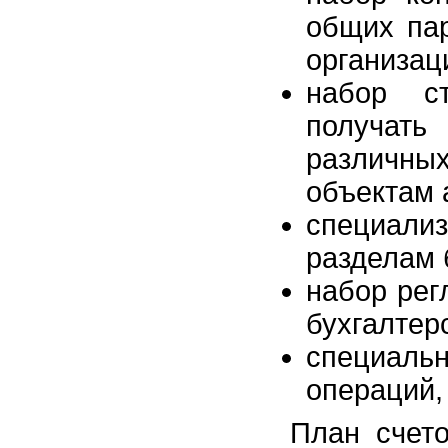
общих пар
организац
набор ст
получать
различны
объектам 
специали
разделам 
набор рег
бухгалтер
специаль
операций,
План счето