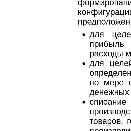
формирова
конфигур
предположени
для целе
прибыль
расходы м
для целе
определен
по мере о
денежных 
списан
произво
товаров, 
производи