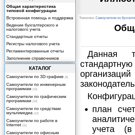
Общая характеристика
типовой конфигурации
Встроенная помощь и поддержка
Тематика:
Самоучители по бухгалт
Ведение бухгалтерского и
Обща
налогового учета
Стандартные отчеты
Регистры налогового учета
Регламентированные отчеты
Данная т
Заполнение справочников
стандартную
КАТАЛОГ
организац
Самоучители по 3D-графике
[9]
законодатель
Самоучители по инженерным
программам
[10]
Конфигурац
Самоучители по графическим
программам
[24]
план сче
Самоучители по средствам
мультимедиа
[12]
аналитиче
Самоучители по работе в
Internet
[11]
учета (
Самоучители по офисным