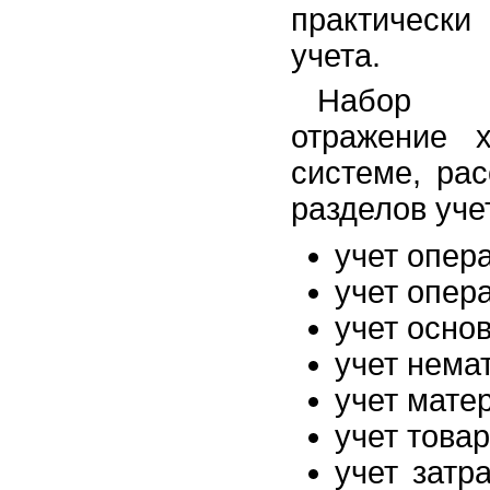
практически
учета.
Набор д
отражение 
системе, ра
разделов уче
учет опер
учет опер
учет осно
учет нема
учет мате
учет товар
учет затр