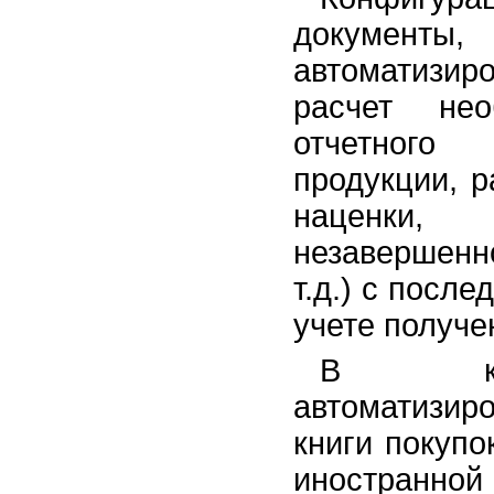
докумен
автоматизи
расчет не
отчетного 
продукции, р
наценки,
незавершенно
т.д.) с посл
учете получе
В конф
автоматизир
книги покупо
иностранной