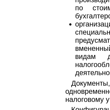
по стои
бухгалтерс
организац
специа
предусмат
вмененны
видам д
налогоо
деятельно
Документы
одновременн
налоговому у
Конфигура