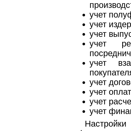
производс
учет полу
учет изде
учет выпу
учет р
посреднич
учет вз
покупател
учет догов
учет опла
учет расч
учет фина
Настрой