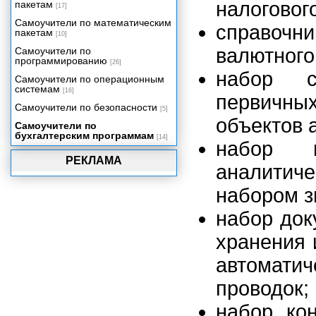
налогового
пакетам
[17]
Самоучители по математическим
справочни
пакетам
[10]
валютного
Самоучители по
программированию
[26]
набор с
Самоучители по операционным
системам
[16]
первичны
Самоучители по безопасности
[5]
объектов 
Самоучители по
бухгалтерским программам
[14]
набор п
РЕКЛАМА
аналитич
набором з
набор док
хранения 
автоматич
проводок;
набор кон