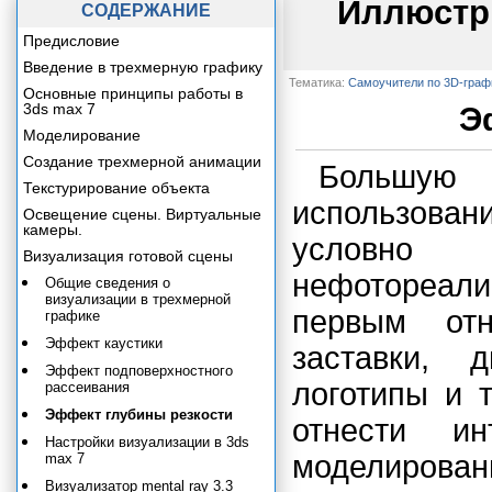
Иллюстр
СОДЕРЖАНИЕ
Предисловие
Введение в трехмерную графику
Тематика:
Самоучители по 3D-граф
Основные принципы работы в
3ds max 7
Э
Моделирование
Создание трехмерной анимации
Большую
Текстурирование объекта
использова
Освещение сцены. Виртуальные
камеры.
условно 
Визуализация готовой сцены
нефотореал
Общие сведения о
визуализации в трехмерной
первым отн
графике
Эффект каустики
заставки, 
Эффект подповерхностного
логотипы и 
рассеивания
Эффект глубины резкости
отнести ин
Настройки визуализации в 3ds
моделирова
max 7
Визуализатор mental ray 3.3