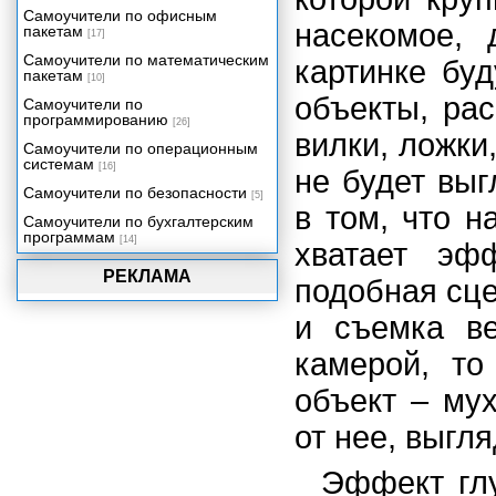
Самоучители по офисным
насекомое, 
пакетам
[17]
Самоучители по математическим
картинке бу
пакетам
[10]
объекты, ра
Самоучители по
программированию
[26]
вилки, ложки,
Самоучители по операционным
системам
[16]
не будет выг
Самоучители по безопасности
[5]
в том, что 
Самоучители по бухгалтерским
программам
[14]
хватает эф
РЕКЛАМА
подобная сце
и съемка ве
камерой, т
объект – мух
от нее, выгл
Эффект глу