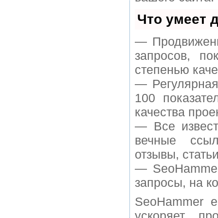
Что умеет 
— Продвижени
запросов, п
степенью каче
— Регулярная
100 показате
качества прое
— Все извест
вечные ссыл
отзывы, статьи
— SeoHammer 
запросы, на к
SeoHammer е
ускоряет пр