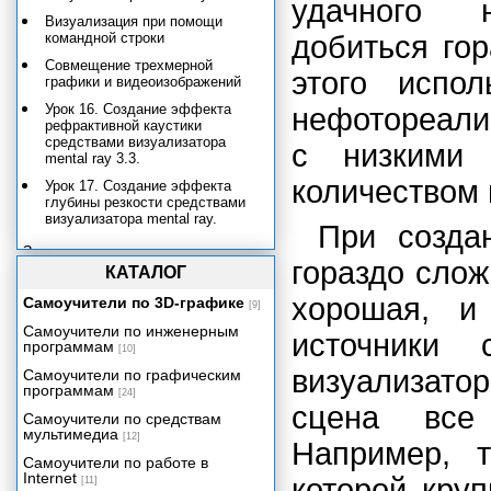
удачного н
Визуализация при помощи
командной строки
добиться го
Совмещение трехмерной
этого испол
графики и видеоизображений
Урок 16. Создание эффекта
нефотореали
рефрактивной каустики
средствами визуализатора
с низкими
mental ray 3.3.
количеством п
Урок 17. Создание эффекта
глубины резкости средствами
визуализатора mental ray.
При созда
Заключение
гораздо слож
КАТАЛОГ
Приложение
хорошая, и
Самоучители по 3D-графике
[9]
Самоучители по инженерным
источники 
программам
[10]
визуализатор
Самоучители по графическим
программам
[24]
сцена все 
Самоучители по средствам
мультимедиа
[12]
Например, т
Самоучители по работе в
Internet
которой кру
[11]