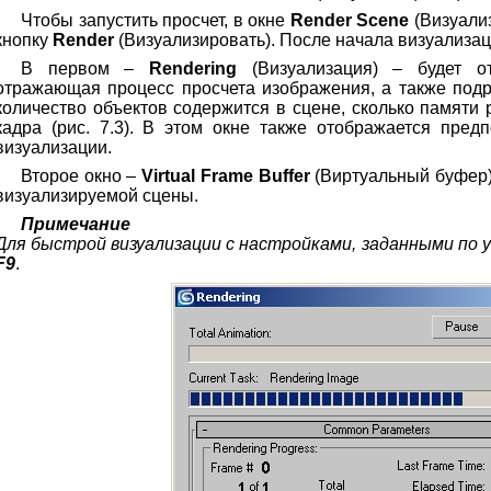
Чтобы запустить просчет, в окне
Render Scene
(Визуали
кнопку
Render
(Визуализировать). После начала визуализац
В первом –
Rendering
(Визуализация) – будет от
отражающая процесс просчета изображения, а также под
количество объектов содержится в сцене, сколько памяти 
кадра (рис. 7.3). В этом окне также отображается пре
визуализации.
Второе окно –
Virtual Frame Buffer
(Виртуальный буфер)
визуализируемой сцены.
Примечание
Для быстрой визуализации с настройками, заданными по 
F9
.