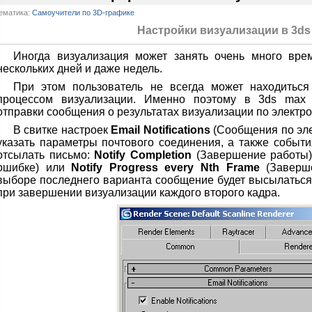
ематика:
Самоучители по 3D-графике
Настройки визуализации в 3ds
Иногда визуализация может занять очень много вре
нескольких дней и даже недель.
При этом пользователь не всегда может находиться
процессом визуализации. Именно поэтому в 3ds max 
отправки сообщения о результатах визуализации по электро
В свитке настроек
Email Notifications
(Сообщения по элек
указать параметры почтового соединения, а также событи
отсылать письмо:
Notify Completion
(Завершение работы
ошибке) или
Notify Progress every Nth Frame
(Заверше
выборе последнего варианта сообщение будет высылаться 
при завершении визуализации каждого второго кадра.