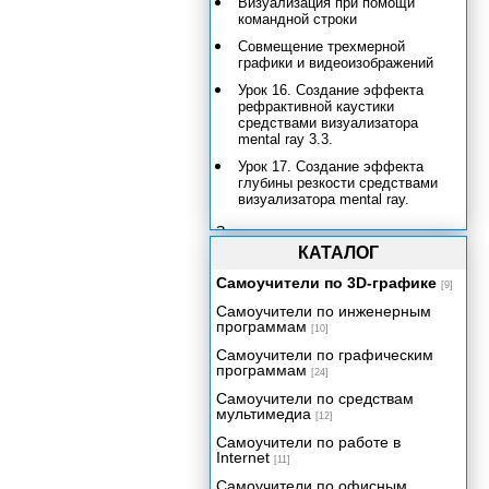
Визуализация при помощи
командной строки
Совмещение трехмерной
графики и видеоизображений
Урок 16. Создание эффекта
рефрактивной каустики
средствами визуализатора
mental ray 3.3.
Урок 17. Создание эффекта
глубины резкости средствами
визуализатора mental ray.
Заключение
КАТАЛОГ
Приложение
Самоучители по 3D-графике
[9]
Самоучители по инженерным
программам
[10]
Самоучители по графическим
программам
[24]
Самоучители по средствам
мультимедиа
[12]
Самоучители по работе в
Internet
[11]
Самоучители по офисным