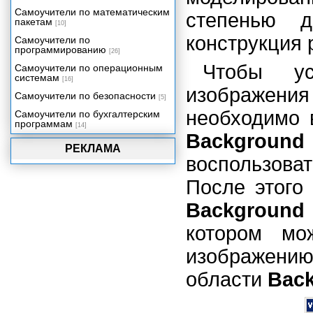
Самоучители по математическим
степенью д
пакетам
[10]
конструкция 
Самоучители по
программированию
[26]
Чтобы ус
Самоучители по операционным
системам
[16]
изображени
Самоучители по безопасности
[5]
необходимо 
Самоучители по бухгалтерским
программам
[14]
Background
РЕКЛАМА
воспользов
После этого
Background
котором мо
изображени
области
Back