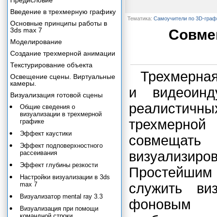
Предисловие
Введение в трехмерную графику
Тематика:
Самоучители по 3D-граф
Основные принципы работы в
3ds max 7
Совме
Моделирование
Создание трехмерной анимации
Текстурирование объекта
Трехмерная
Освещение сцены. Виртуальные
камеры.
и видеоинд
Визуализация готовой сцены
реалистич
Общие сведения о
визуализации в трехмерной
трехмерно
графике
Эффект каустики
совмещат
Эффект подповерхностного
визуализир
рассеивания
Эффект глубины резкости
Простейшим 
Настройки визуализации в 3ds
max 7
служить ви
Визуализатор mental ray 3.3
фоновым р
Визуализация при помощи
командной строки