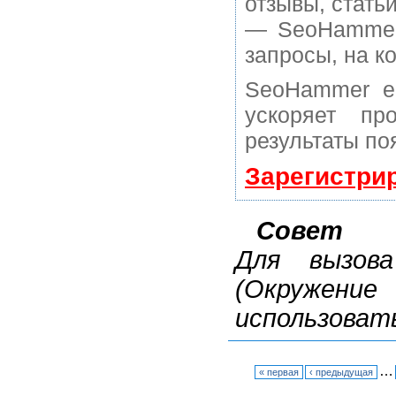
отзывы, статьи
— SeoHammer 
запросы, на к
SeoHammer е
ускоряет пр
результаты по
Зарегистри
Совет
Для вызо
(Окружен
использоват
…
« первая
‹ предыдущая