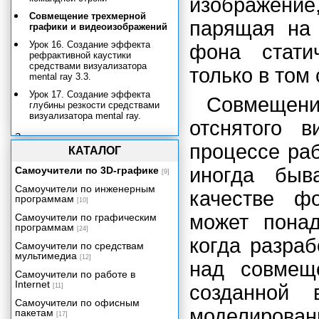
изображени
Совмещение трехмерной
парящая на 
графики и видеоизображений
Урок 16. Создание эффекта
фона стати
рефрактивной каустики
средствами визуализатора
только в том
mental ray 3.3.
Урок 17. Создание эффекта
Совмещен
глубины резкости средствами
визуализатора mental ray.
отснятого 
Заключение
процессе ра
КАТАЛОГ
Приложение
иногда быв
Самоучители по 3D-графике
[9]
Самоучители по инженерным
качестве ф
программам
[10]
может понад
Самоучители по графическим
программам
[24]
когда разра
Самоучители по средствам
мультимедиа
[12]
над совмещ
Самоучители по работе в
Internet
созданной
[11]
Самоучители по офисным
моделирова
пакетам
[17]