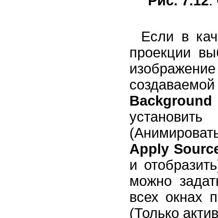
Рис. 7.12
.
Если в кач
проекции вы
изображение
создавае
Background
установи
(Анимирова
Apply Source
и отобразит
можно задат
всех окнах 
(Только актив