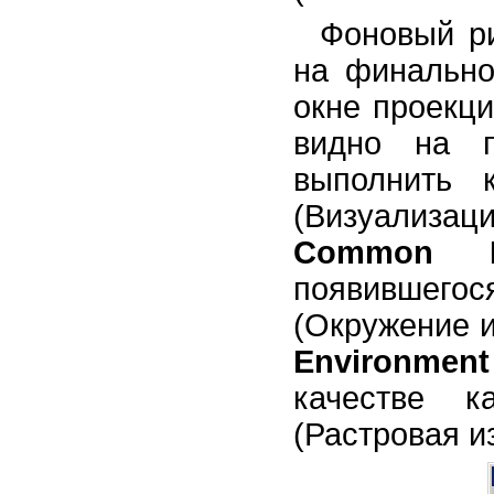
Фоновый ри
на финально
окне проекц
видно на п
выполнить
(Визуализац
Common Pa
появившег
(Окружение и
Environment
качестве 
(Растровая и