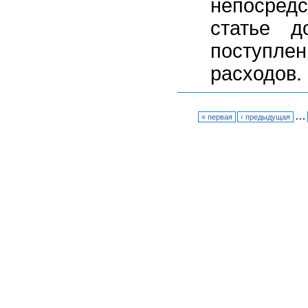
непосред
статье д
поступле
расходов.
…
« первая
‹ предыдущая