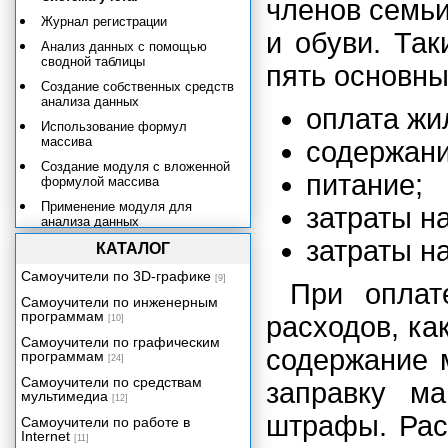
членов семьи
Журнал регистрации
и обуви. Та
Анализ данных с помощью
сводной таблицы
пять основны
Создание собственных средств
анализа данных
оплата жи
Использование формул
массива
содержан
Создание модуля с вложенной
питание;
формулой массива
Применение модуля для
затраты на
анализа данных
затраты н
Анализ доходов семьи в разные
КАТАЛОГ
периоды времени.
Самоучители по 3D-графике
Предварительная таблица
[9]
При оплат
анализа доходов.
Самоучители по инженерным
программам
Доход члена семьи за
расходов, как
[10]
конкретный период времени
Самоучители по графическим
содержание 
программам
Учет при мелкотоварном
[24]
производстве. От журнала
Самоучители по средствам
заправку м
регистрации к журналу
мультимедиа
[12]
операций.
штрафы. Рас
Самоучители по работе в
Таблица 1: покупка и расход
Internet
[11]
материалов