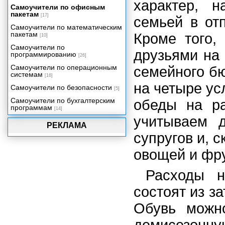
характер, 
Самоучители по офисным
Таблица 2: расход материалов
пакетам
[17]
на изделия
семьей в от
Самоучители по математическим
Таблица 3: распределение
пакетам
Кроме того,
[10]
выручки по изделиям
Самоучители по
Таблица 4: распределение
друзьями на 
программированию
[26]
прибыли по изделиям
Самоучители по операционным
семейного б
Функции рабочего листа
системам
[16]
на четыре ус
Самоучители по безопасности
[5]
Самоучители по бухгалтерским
обеды на ра
программам
[14]
учитываем д
РЕКЛАМА
супругов и, 
овощей и фру
Расходы н
состоят из з
Обувь можн