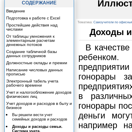
Иллюст
СОДЕРЖАНИЕ
Введение
Подготовка к работе с Excel
Тематика:
Самоучители по офисны
Простейшие действия над
числами
Доходы и
От таблицы умножения к
элементарным расчетам
денежных потоков
В качестве
Создание табличной базы
ребенком.
данных сотрудников
Должностные оклады и премии
предприяти
Написание числовых данных
прописью
гонорары з
Электронный табель учета
предприятиях
рабочего времени
Учет и налогообложение доходов
в различны
физических лиц
Учет доходов и расходов в быту и
гонорары по
бизнесе
деньги мог
Вы решили вести учет
семейных доходов и расходов
например на
Доходы и расходы семьи.
Система учета.