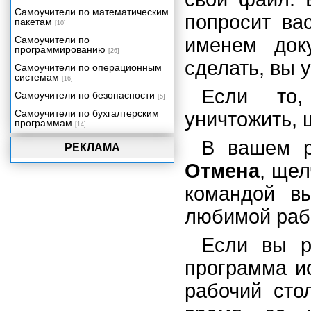
Оглавление и указатели
Самоучители по математическим
попросит ва
пакетам
[10]
Рисунки и картинки
Самоучители по
именем док
Вставка объектов
программированию
[26]
У меня есть план!
сделать, вы у
Самоучители по операционным
Работа над документом
системам
[16]
совместно с другими
Если то,
Самоучители по безопасности
пользователями
[5]
Управление документами
Самоучители по бухгалтерским
уничтожить, 
программам
[14]
Настройка Word
В вашем р
Проблемы в Word
РЕКЛАМА
Что еще может Word
Отмена
, щел
Великолепные десятки
командой в
любимой раб
Если вы р
программа ис
рабочий сто