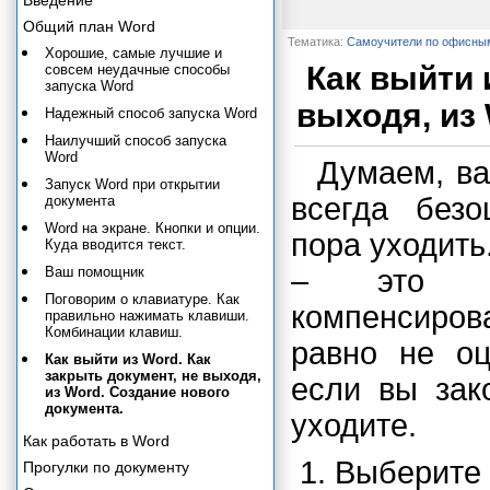
Введение
Общий план Word
Тематика:
Самоучители по офисны
Хорошие, самые лучшие и
Как выйти 
совсем неудачные способы
запуска Word
выходя, из 
Надежный способ запуска Word
Наилучший способ запуска
Word
Думаем, ва
Запуск Word при открытии
всегда безо
документа
Word на экране. Кнопки и опции.
пора уходить
Куда вводится текст.
Ваш помощник
– это во
Поговорим о клавиатуре. Как
компенсиро
правильно нажимать клавиши.
Комбинации клавиш.
равно не оц
Как выйти из Word. Как
закрыть документ, не выходя,
если вы зако
из Word. Создание нового
документа.
уходите.
Как работать в Word
Выберите
Прогулки по документу