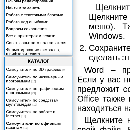
Основы редактирования
Щелкнит
Найти и заменить
Щелкните
Работа с текстовыми блоками
Работа над ошибками
меню). Т
Вопросы сохранения
Windows.
Все о принтерах и печати
Советы опытного пользователя
Сохранит
Форматирование символов,
шрифтов и текста
сделать эт
Форматирование абзацев
КАТАЛОГ
Установка позиций табуляции
Word – пр
Самоучители по 3D-графике
[9]
Форматирование страниц
Самоучители по инженерным
Если у вас н
программам
Форматирование документов
[10]
предложит с
Работа со стилями
Самоучители по графическим
программам
[24]
Шаблоны документов
Office также
Самоучители по средствам
Маленькие хитрости
мультимедиа
[12]
находиться на
форматирования
Самоучители по работе в
Рамки, границы и затенение
Internet
[11]
Щелкните 
Работа с таблицами
Самоучители по офисным
В колонки стройся!
пакетам
свой файл. 
[17]