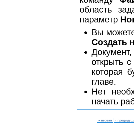
область за
параметр
Но
Вы можете
Создать
н
Документ,
открыть 
которая б
главе.
Нет необ
начать ра
« первая
‹ предыдущ