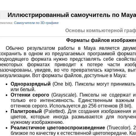
Иллюстрированный самоучитель по Maya
ематика:
Самоучители по 3D-графике
Основы компьютерной граф
Форматы файлов изображе
Обычно результатом работы в Maya является двум
сохранить в одном из предлагаемых программой формато
подходящего формата нужно представлять себе свойства
некоторых форматах приводит к потере части изо
разочарованы, увидев, во что превратилась картинка, вы
визуализации. Вот форматы файлов, доступные в Maya:
Одноразрядный
(One bit). Пикселы могут принимать
или белый.
Оттенки серого
(Grayscale). Пикселы не содержат 
только его интенсивность. Единственным важным
оттенков серого. Используется до 256 оттенков (8 bit).
Палитровый
(Paletted). Для создания изображения 
цветов, которые иногда размываются для получе
нужному изображению.
Реалистичное цветовоспроизведение
(Truecolor).
близкое по качеству к естественной цветопередаче. К