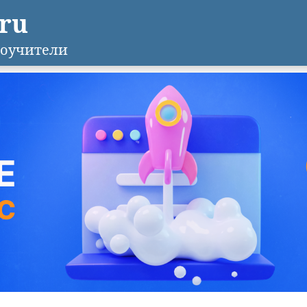
.ru
оучители