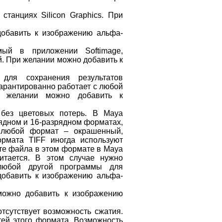
станциях Silicon Graphics. При
добавить к изображению альфа-
мый в приложении Softimage,
. При желании можно добавить к
 для сохранения результатов
гарантированно работает с любой
и желании можно добавить к
 без цветовых потерь. В Maya
рядном и 16-разрядном форматах,
и любой формат – окрашенный,
рмата TIFF иногда используют
те файла в этом формате в Maya
читается. В этом случае нужно
любой другой программы для
добавить к изображению альфа-
можно добавить к изображению
отсутствует возможность сжатия.
стей этого формата. Возможность