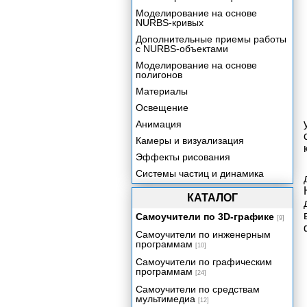
Моделирование на основе
NURBS-кривых
Дополнительные приемы работы
с NURBS-объектами
Моделирование на основе
полигонов
Материалы
Освещение
Анимация
Камеры и визуализация
Эффекты рисования
Системы частиц и динамика
Эффективность и артистичность
КАТАЛОГ
Приложение А. Работа с Maya
для пользователей МАХ.
Самоучители по 3D-графике
[9]
Приложение Б. Работа с Maya
Самоучители по инженерным
для пользователей LightWave.
программам
[10]
Приложение В. Операционные
Самоучители по графическим
системы.
программам
[24]
Приложение Г. Основные
Самоучители по средствам
клавиатурные комбинации в
мультимедиа
[12]
Maya.