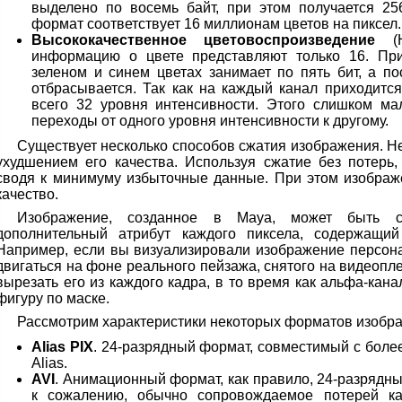
выделено по восемь байт, при этом получается 256
формат соответствует 16 миллионам цветов на пиксел.
Высококачественное цветовоспроизведение
(H
информацию о цвете представляют только 16. Пр
зеленом и синем цветах занимает по пять бит, а п
отбрасывается. Так как на каждый канал приходится
всего 32 уровня интенсивности. Этого слишком ма
переходы от одного уровня интенсивности к другому.
Существует несколько способов сжатия изображения. Н
ухудшением его качества. Используя сжатие без потерь
сводя к минимуму избыточные данные. При этом изображ
качество.
Изображение, созданное в Maya, может быть с
дополнительный атрибут каждого пиксела, содержащи
Например, если вы визуализировали изображение персона
двигаться на фоне реального пейзажа, снятого на видеопле
вырезать его из каждого кадра, в то время как альфа-кан
фигуру по маске.
Рассмотрим характеристики некоторых форматов изобра
Alias PIX
. 24-разрядный формат, совместимый с бол
Alias.
AVI
. Анимационный формат, как правило, 24-разрядн
к сожалению, обычно сопровождаемое потерей ка