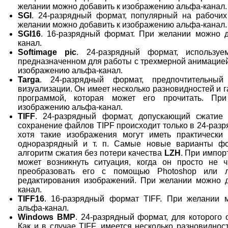
желании можно добавить к изображению альфа-канал.
SGI
. 24-разрядный формат, популярный на рабочих 
желании можно добавить к изображению альфа-канал.
SGI16
. 16-разрядный формат. При желании можно 
канал.
Softimage pic
. 24-разрядный формат, используе
предназначенном для работы с трехмерной анимацией
изображению альфа-канал.
Targa
. 24-разрядный формат, предпочтительный
визуализации. Он имеет несколько разновидностей и 
программой, которая может его прочитать. Пр
изображению альфа-канал.
TIFF
. 24-разрядный формат, допускающий сжатие
сохранение файлов TIPF происходит только в 24-раз
хотя такие изображения могут иметь практическ
одноразрядный и т. п. Самые новые варианты фо
алгоритм сжатия без потери качества
LZH
. При импор
может возникнуть ситуация, когда он просто не 
преобразовать его с помощью Photoshop или 
редактирования изображений. При желании можно 
канал.
TIFF16
. 16-разрядный формат TIFF. При желании 
альфа-канал.
Windows BMP
. 24-разрядный формат, для которого 
Как и в случае TIFF, имеется несколько разновидно