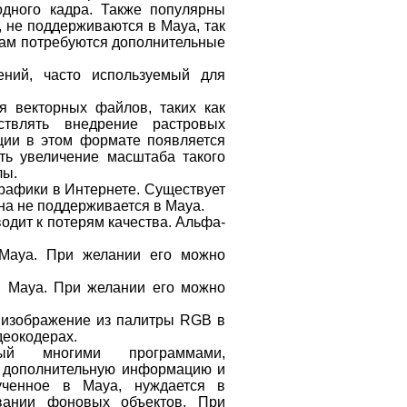
одного кадра. Также популярны
ю, не поддерживаются в Maya, так
 вам потребуются дополнительные
ений, часто используемый для
я векторных файлов, таких как
ствлять внедрение растровых
ции в этом формате появляется
сть увеличение масштаба такого
лы.
графики в Интернете. Существует
на не поддерживается в Maya.
одит к потерям качества. Альфа-
 Maya. При желании его можно
в Maya. При желании его можно
 изображение из палитры RGB в
деокодерах.
ый многими программами,
ь дополнительную информацию и
лученное в Maya, нуждается в
вании фоновых объектов. При