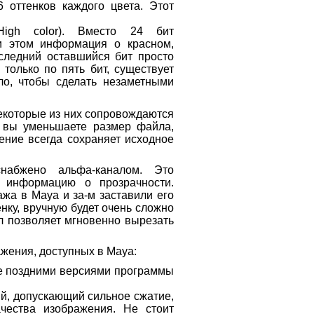
 оттенков каждого цвета. Этот
igh color). Вместо 24 бит
и этом информация о красном,
оследний оставшийся бит просто
 только по пять бит, существует
ло, чтобы сделать незаметными
екоторые из них сопровождаются
, вы уменьшаете размер файла,
ение всегда сохраняет исходное
набжено альфа-каналом. Это
й информацию о прозрачности.
жа в Maya и за-м заставили его
нку, вручную будет очень сложно
ал позволяет мгновенно вырезать
жения, доступных в Maya:
ее поздними версиями программы
ый, допускающий сильное сжатие,
чества изображения. Не стоит