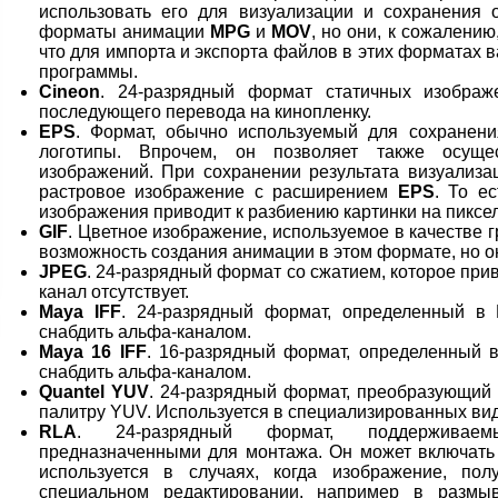
использовать его для визуализации и сохранения 
форматы анимации
MPG
и
MOV
, но они, к сожалени
что для импорта и экспорта файлов в этих форматах
программы.
Cineon
. 24-разрядный формат статичных изображ
последующего перевода на кинопленку.
EPS
. Формат, обычно используемый для сохранени
логотипы. Впрочем, он позволяет также осуще
изображений. При сохранении результата визуализа
растровое изображение с расширением
EPS
. То е
изображения приводит к разбиению картинки на пиксе
GIF
. Цветное изображение, используемое в качестве 
возможность создания анимации в этом формате, но о
JPEG
. 24-разрядный формат со сжатием, которое прив
канал отсутствует.
Maya IFF
. 24-разрядный формат, определенный в
снабдить альфа-каналом.
Maya 16 IFF
. 16-разрядный формат, определенный 
снабдить альфа-каналом.
Quantel YUV
. 24-разрядный формат, преобразующий
палитру YUV. Используется в специализированных ви
RLA
. 24-разрядный формат, поддерживаем
предназначенными для монтажа. Он может включат
используется в случаях, когда изображение, по
специальном редактировании, например в размы