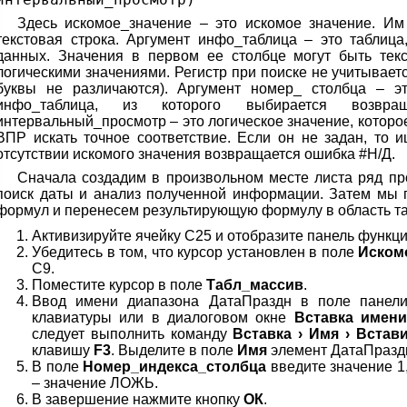
Здесь искомое_значение – это искомое значение. Им
текстовая строка. Аргумент инфо_таблица – это таблица
данных. Значения в первом ее столбце могут быть тек
логическими значениями. Регистр при поиске не учитываетс
буквы не различаются). Аргумент номер_ столбца – э
инфо_таблица, из которого выбирается возвра
интервальный_просмотр – это логическое значение, которо
ВПР искать точное соответствие. Если он не задан, то и
отсутствии искомого значения возвращается ошибка #H/Д.
Сначала создадим в произвольном месте листа ряд п
поиск даты и анализ полученной информации. Затем мы
формул и перенесем результирующую формулу в область та
Активизируйте ячейку С25 и отобразите панель функции
Убедитесь в том, что курсор установлен в поле
Иском
С9.
Поместите курсор в поле
Табл_массив
.
Ввод имени диапазона ДатаПраздн в поле панел
клавиатуры или в диалоговом окне
Вставка имени
следует выполнить команду
Вставка › Имя › Встав
клавишу
F3
. Выделите в поле
Имя
элемент ДатаПразд
В поле
Номер_индекса_столбца
введите значение 1
– значение ЛОЖЬ.
В завершение нажмите кнопку
ОК
.