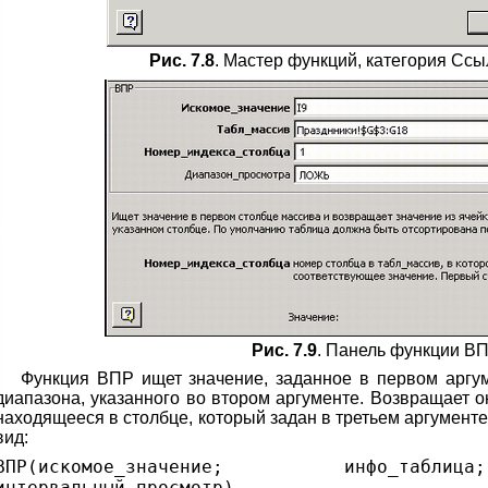
Рис. 7.8
. Macтер функций, категория Сс
Рис. 7.9
. Панель функции В
Функция ВПР ищет значение, заданное в первом аргум
диапазона, указанного во втором аргументе. Возвращает он
находящееся в столбце, который задан в третьем аргументе
вид:
ВПР(искомое_значение; инфо_табли
интервальный_просмотр)