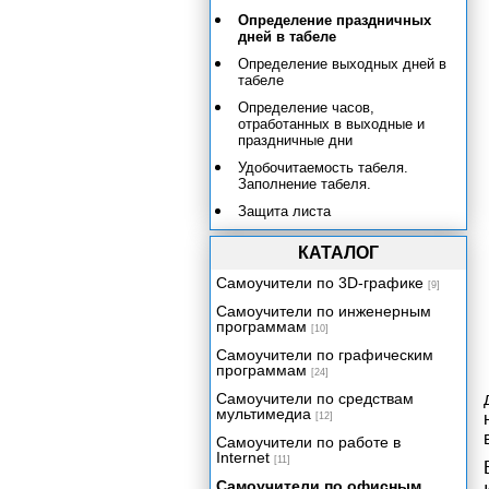
Определение праздничных
дней в табеле
Определение выходных дней в
табеле
Определение часов,
отработанных в выходные и
праздничные дни
Удобочитаемость табеля.
Заполнение табеля.
Защита листа
Однострочный табель
КАТАЛОГ
Определение нормативного
Самоучители по 3D-графике
количества рабочих часов
[9]
Заполнение области ввода
Самоучители по инженерным
программам
[10]
Расчетная область
Самоучители по графическим
Учет и налогообложение доходов
программам
[24]
физических лиц
Самоучители по средствам
Учет доходов и расходов в быту и
мультимедиа
[12]
бизнесе
Самоучители по работе в
Функции рабочего листа
Internet
[11]
Самоучители по офисным