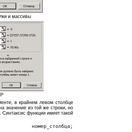
ылки и массивы
ПР
енте, в крайнем левом столбце
а значение из той же строки, но
. Синтаксис функции имеет такой
ца; номер_столбца;