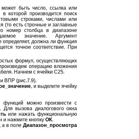
 может быть число, ссылка или
, в которой производится поиск
стовыми строками, числами или
я (то есть строчные и заглавные
то номер столбца в диапазоне
щаемое значение. Аргумент
е определяет, должна ли функция
щется точное соответствие. При
ростых формул, осуществляющих
 произведем операцию вложения
беля. Начнем с ячейки С25.
 ВПР (рис.7.9).
ое_значение
, и выделите ячейку
и функций можно произвести с
. Для вызова диалогового окна
ить
или нажать функциональную
н и нажмите кнопку
ОК
.
, а в поле
Диапазон_просмотра