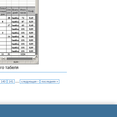
го табеля
…
140
141
следующая ›
последняя »