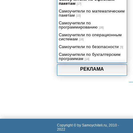
пакетам
[17]
Самоучители по математическим
пакетам
[10]
Самоучители по
программированию
[26]
Самоучители по операционным
системам
[16]
Самоучители по безопасности
[5]
Самоучители по бухгалтерским
программам
[14]
РЕКЛАМА
Copyright © by Samoychiteli.ru, 2010 -
2022