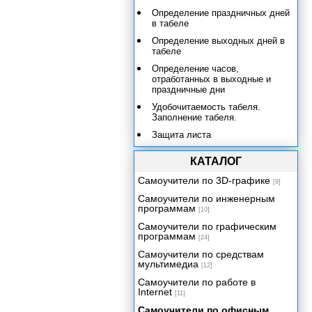
Определение праздничных дней
в табеле
Определение выходных дней в
табеле
Определение часов,
отработанных в выходные и
праздничные дни
Удобочитаемость табеля.
Заполнение табеля.
Защита листа
Однострочный табель
КАТАЛОГ
Определение нормативного
Самоучители по 3D-графике
количества рабочих часов
[9]
Заполнение области ввода
Самоучители по инженерным
программам
[10]
Расчетная область
Самоучители по графическим
Учет и налогообложение доходов
программам
[24]
физических лиц
Самоучители по средствам
Учет доходов и расходов в быту и
мультимедиа
[12]
бизнесе
Самоучители по работе в
Функции рабочего листа
Internet
[11]
Самоучители по офисным