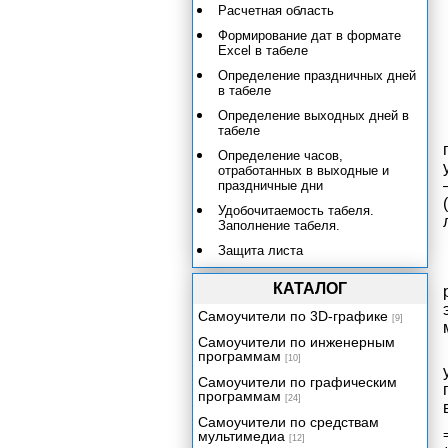
Расчетная область
Формирование дат в формате
Excel в табеле
Определение праздничных дней
в табеле
Определение выходных дней в
табеле
Определение часов,
отработанных в выходные и
праздничные дни
Удобочитаемость табеля.
Заполнение табеля.
Защита листа
Однострочный табель
КАТАЛОГ
Определение нормативного
Самоучители по 3D-графике
количества рабочих часов
[9]
Заполнение области ввода
Самоучители по инженерным
программам
[10]
Расчетная область
Самоучители по графическим
Учет и налогообложение доходов
программам
[24]
физических лиц
Самоучители по средствам
Учет доходов и расходов в быту и
мультимедиа
[12]
бизнесе