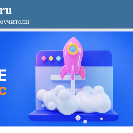
.ru
оучители