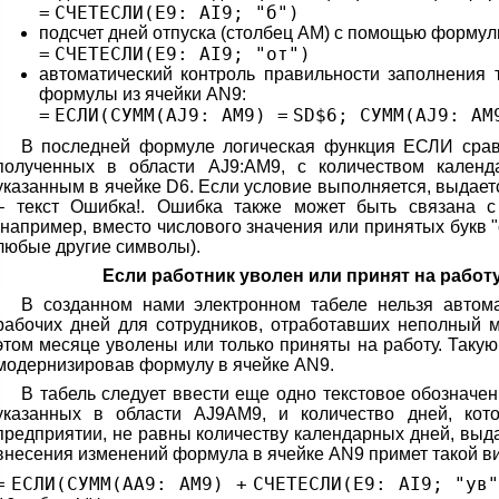
=
СЧЕТЕСЛИ(E9: AI9;
"б"
)
подсчет дней отпуска (столбец AM) с помощью формул
=
СЧЕТЕСЛИ(E9: AI9;
"от"
)
автоматический контроль правильности заполнения 
формулы из ячейки AN9:
=
ЕСЛИ(СУММ(AJ9: AM9)
=
SD$
6
; СУММ(AJ9: A
В последней формуле логическая функция ЕСЛИ срав
полученных в области AJ9:AM9, с количеством кален
указанным в ячейке D6. Если условие выполняется, выдает
– текст Ошибка!. Ошибка также может быть связана 
(например, вместо числового значения или принятых букв "о
любые другие символы).
Если работник уволен или принят на работ
В созданном нами электронном табеле нельзя автома
рабочих дней для сотрудников, отработавших неполный м
этом месяце уволены или только приняты на работу. Таку
модернизировав формулу в ячейке AN9.
В табель следует ввести еще одно текстовое обозначени
указанных в области AJ9AM9, и количество дней, кот
предприятии, не равны количеству календарных дней, выд
внесения изменений формула в ячейке AN9 примет такой ви
=
ЕСЛИ(СУММ(AA9: AM9)
+
СЧЕТЕСЛИ(E9: AI9;
"ув