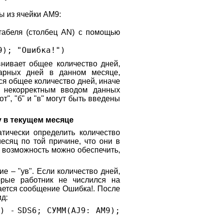
ы из ячейки АМ9:
табеля (столбец AN) с помощью
M9);
"Ошибка!"
)
нивает общее количество дней,
дарных дней в данном месяце,
ся общее количество дней, иначе
с некорректным вводом данных
т", "б" и "в" могут быть введены
у в текущем месяце
тически определить количество
есяц по той причине, что они в
ю возможность можно обеспечить,
е – "ув". Если количество дней,
орые работник не числился на
ается сообщение Ошибка!. После
д:
"
)
-
SDS6; СУММ(AJ9: AM9);