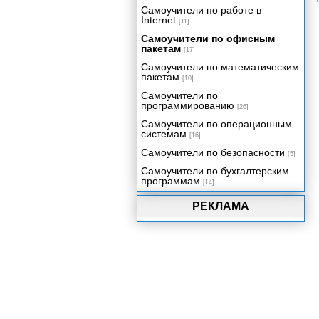
Самоучители по работе в
Функции рабочего листа
Internet
[11]
Самоучители по офисным
пакетам
[17]
Самоучители по математическим
пакетам
[10]
Самоучители по
программированию
[26]
Самоучители по операционным
системам
[16]
Самоучители по безопасности
[5]
Самоучители по бухгалтерским
программам
[14]
РЕКЛАМА