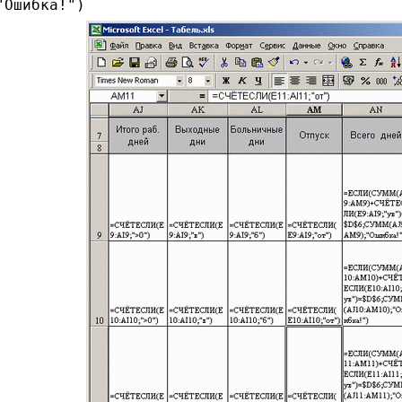
"Ошибка!"
)