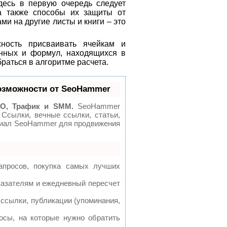
десь в первую очередь следует
 а также способы их защиты от
и на другие листы и книги – это
жность присваивать ячейкам и
нных и формул, находящихся в
браться в алгоритме расчета.
озможности от SeoHammer
O, Трафик и SMM.
SeoHammer
 Ссылки, вечные ссылки, статьи,
нциал SeoHammer для продвижения
апросов, покупка самых лучших
казателям и ежедневный пересчет
ссылки, публикации (упоминания,
осы, на которые нужно обратить