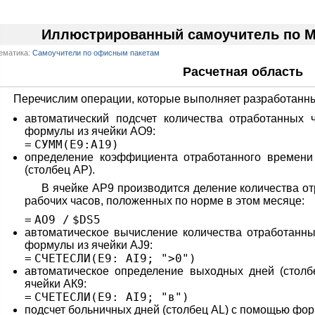
Иллюстрированный самоучитель по Mic
ематика:
Самоучители по офисным пакетам
Расчетная область
Перечислим операции, которые выполняет разработанны
автоматический подсчет количества отработанных
формулы из ячейки АО9:
=
СУММ(E9:A19)
определение коэффициента отработанного времени
(столбец АР).
В ячейке АР9 производится деление количества от
рабочих часов, положенных по норме в этом месяце:
=
AO9
/
$DS5
автоматическое вычисление количества отработанны
формулы из ячейки AJ9:
=
СЧЕТЕСЛИ(E9: AI9;
">0"
)
автоматическое определение выходных дней (стол
ячейки АК9:
=
СЧЕТЕСЛИ(E9: AI9;
"в"
)
подсчет больничных дней (столбец AL) с помощью фор