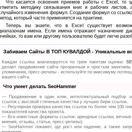
Что касается освоения приемов работы с Excel, то з
отметить методику связывания книг и рабочих листов,
случайного изменения формул. Создание формул со ссылкам
метод, который часто применяется на практике.
Теперь вы знаете, что в Excel существует возмо
диапазонам имена. Если имена отражают назначение да
ячейках, то вам или другому пользователю будет легче разо
Забиваем Сайты В ТОП КУВАЛДОЙ - Уникальные в
Каждая ссылка анализируется по трем пакетам оценки:
SE
делает продвижение сайта прозрачным и простым занятием.
упоминания, пресс-релизы - используйте по максимуму поте
вашего сайта.
Что умеет делать SeoHammer
— Продвижение в один клик, интеллектуальный подбор з
ссылок с высокой степенью качества у лучших бирж ссылок.
— Регулярная проверка качества ссылок по более чем 100 по
показателей качества проекта.
— Все известные форматы ссылок: арендные ссылки, вечные 
мнения, отзывы, статьи, пресс-релизы).
— SeoHammer покажет, где рост или падение, а также запр
внимание.