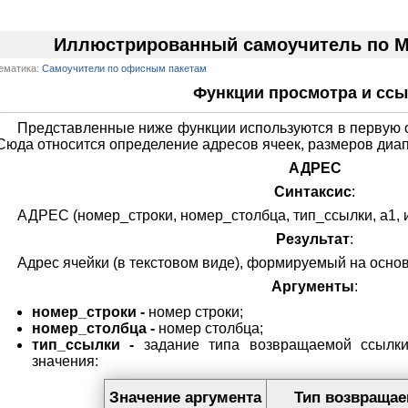
Иллюстрированный самоучитель по Mic
ематика:
Самоучители по офисным пакетам
Функции просмотра и сс
Представленные ниже функции используются в первую о
Сюда относится определение адресов ячеек, размеров диапаз
АДРЕС
Синтаксис
:
АДРЕС (номер_строки, номер_столбца, тип_ссылки, a1, 
Результат
:
Адрес ячейки (в текстовом виде), формируемый на основ
Аргументы
:
номер_строки -
номер строки;
номер_столбца -
номер столбца;
тип_ссылки -
задание типа возвращаемой ссылки
значения:
Значение аргумента
Тип возвраща