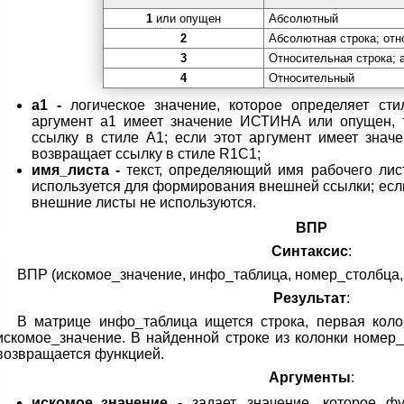
1
или опущен
Абсолютный
2
Абсолютная строка; отн
3
Относительная строка;
4
Относительный
a1 -
логическое значение, которое определяет ст
аргумент a1 имеет значение ИСТИНА или опущен,
ссылку в стиле А1; если этот аргумент имеет зн
возвращает ссылку в стиле R1C1;
имя_листа -
текст, определяющий имя рабочего лис
используется для формирования внешней ссылки; есл
внешние листы не используются.
ВПР
Синтаксис
:
ВПР (искомое_значение, инфо_таблица, номер_столбца
Результат
:
В матрице инфо_таблица ищется строка, первая коло
искомое_значение. В найденной строке из колонки номер_
возвращается функцией.
Аргументы
:
искомое_значение -
задает значение, которое ф