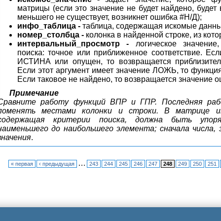
матрицы (если это значение не будет найдено, буде
меньшего не существует, возникнет ошибка #Н/Д);
инфо_таблица -
таблица, содержащая искомые данны
номер_столбца -
колонка в найденной строке, из кото
интервальный_просмотр -
логическое значение,
поиска: точное или приближенное соответствие. Есл
ИСТИНА или опущен, то возвращается приблизител
Если этот аргумент имеет значение ЛОЖЬ, то функци
Если таковое не найдено, то возвращается значение о
Примечание
Сравните работу функций ВПР и ГПР. Последняя раб
поменять местами колонки и строки. В матрице ин
содержащая критерии поиска, должна быть упор
наименьшего до наибольшего элемента; сначала числа, 
значения
.
…
« первая
‹ предыдущая
243
244
245
246
247
248
249
250
251