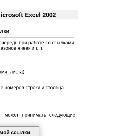
rosoft Excel 2002
ылки
чередь при работе со ссылками.
онов ячеек и т. п.
имя_листа)
е номеров строки и столбца.
; может принимать следующие
емой ссылки