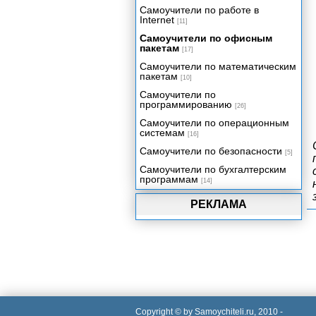
Самоучители по работе в
Internet
[11]
Самоучители по офисным
пакетам
[17]
Самоучители по математическим
пакетам
[10]
Самоучители по
программированию
[26]
Самоучители по операционным
системам
[16]
Самоучители по безопасности
[5]
Самоучители по бухгалтерским
программам
[14]
РЕКЛАМА
Copyright © by Samoychiteli.ru, 2010 -