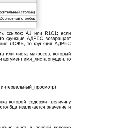
осительный столбец
 абсолютный столбец
иль ссылок: А1 или R1C1; если
 то функция АДРЕС возвращает
ачение ЛОЖЬ, то функция АДРЕС
та или листа макросов, который
и аргумент имя_листа опущен, то
, интервальный_просмотр)
нка которой содержит величину
столбца извлекается значение и
ункция ищет в первой колонке