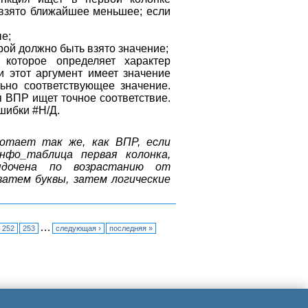
т взято ближайшее меньшее; если
е;
рой должно быть взято значение;
 которое определяет характер
и этот аргумент имеет значение
ьно соответствующее значение.
я ВПР ищет точное соответствие.
шибки #Н/Д.
отает так же, как ВПР, если
фо_таблица первая колонка,
ядочена по возрастанию от
затем буквы, затем логические
…
252
253
следующая ›
последняя »