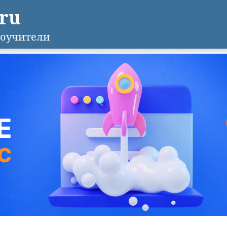
.ru
оучители