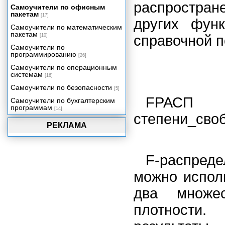
распростр
Самоучители по офисным
пакетам
[17]
других фун
Самоучители по математическим
пакетам
[10]
справочной п
Самоучители по
программированию
[26]
Самоучители по операционным
системам
[16]
Самоучители по безопасности
[5]
FРАСП 
Самоучители по бухгалтерским
программам
[14]
степени_сво
РЕКЛАМА
F-распред
можно испол
два множе
плотности