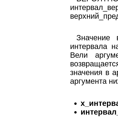
интервал_
верхний_пре
Значение 
интервала н
Вели аргум
возвращаетс
значения в 
аргумента н
х_интерва
интерва