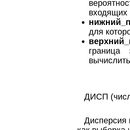
вероятн
входящих 
нижний_п
для котор
верхний_
граница 
вычислить
ДИСП (числ
Дисперсия 