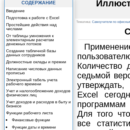
Иллюст
СОДЕРЖАНИЕ
Введение
Подготовка к работе с Excel
Тематика:
Самоучители по офисны
Простейшие действия над
числами
С
От таблицы умножения к
элементарным расчетам
денежных потоков
Применение
Создание табличной базы
пользовате
данных сотрудников
Должностные оклады и премии
Количество 
Написание числовых данных
прописью
седьмой вер
Электронный табель учета
утверждать,
рабочего времени
Учет и налогообложение доходов
Excel сегод
физических лиц
Учет доходов и расходов в быту и
программам 
бизнесе
Для того чт
Функции рабочего листа
Финансовые функции
все статист
Функции даты и времени