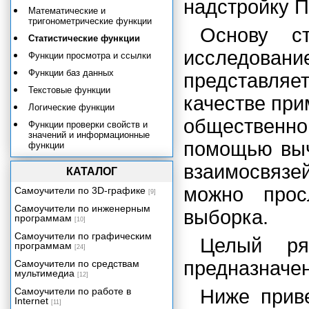
надстройку П
Математические и
тригонометрические функции
Основу ст
Статистические функции
исследовани
Функции просмотра и ссылки
Функции баз данных
представляет
Текстовые функции
качестве пр
Логические функции
общественн
Функции проверки свойств и
значений и информационные
помощью выч
функции
взаимосвяз
КАТАЛОГ
можно просл
Самоучители по 3D-графике
[9]
Самоучители по инженерным
выборка.
программам
[10]
Самоучители по графическим
Целый ря
программам
[24]
предназначен
Самоучители по средствам
мультимедиа
[12]
Самоучители по работе в
Ниже прив
Internet
[11]