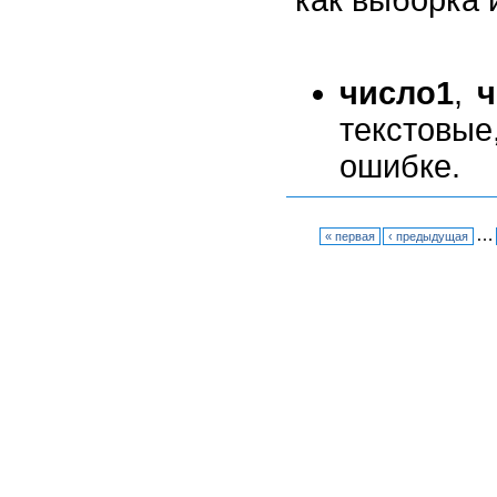
как выборка 
число1
,
ч
текстовые
ошибке.
…
« первая
‹ предыдущая