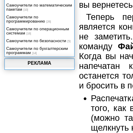
вы вернетесь
Самоучители по математическим
Великолепные десятки
пакетам
[10]
Теперь пе
Самоучители по
программированию
[26]
является кон
Самоучители по операционным
системам
не заметить
[16]
Самоучители по безопасности
[5]
команду
Фа
Самоучители по бухгалтерским
программам
Когда вы нач
[14]
РЕКЛАМА
напечатан 
останется то
и бросить в 
Распечатк
того, как
(можно т
щелкнуть 