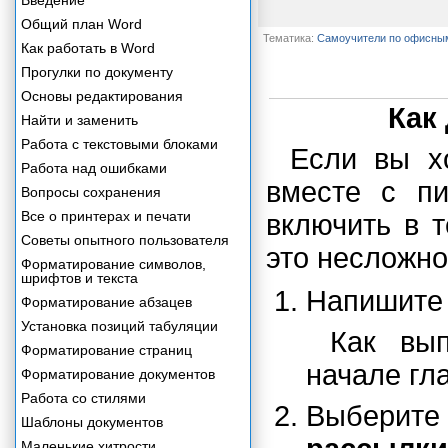
Введение
Общий план Word
Тематика:
Самоучители по офисны
Как работать в Word
Прогулки по документу
Основы редактирования
Как
Найти и заменить
Работа с текстовыми блоками
Если вы хо
Работа над ошибками
вместе с пи
Вопросы сохранения
Все о принтерах и печати
включить в 
Советы опытного пользователя
это несложно
Форматирование символов,
шрифтов и текста
Напишите 
Форматирование абзацев
Установка позиций табуляции
Как вып
Форматирование страниц
начале гл
Форматирование документов
Работа со стилями
Выберит
Шаблоны документов
Маленькие хитрости