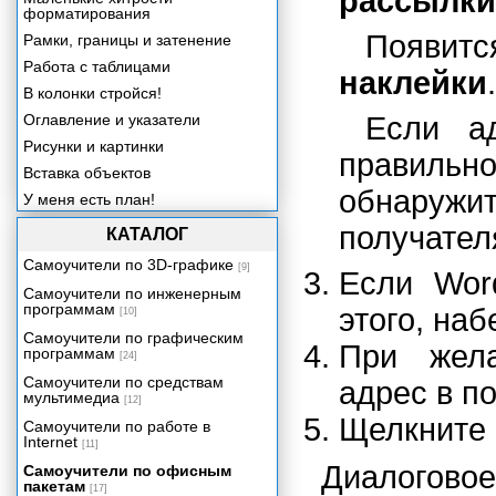
рассылки
форматирования
Появит
Рамки, границы и затенение
Работа с таблицами
наклейки
.
В колонки стройся!
Оглавление и указатели
Если а
Рисунки и картинки
правиль
Вставка объектов
обнаруж
У меня есть план!
Работа над документом
получателя
КАТАЛОГ
совместно с другими
пользователями
Самоучители по 3D-графике
[9]
Если Wor
Управление документами
Самоучители по инженерным
программам
Настройка Word
этого, на
[10]
Проблемы в Word
Самоучители по графическим
При жела
программам
[24]
Что еще может Word
Самоучители по средствам
адрес в п
Печать письма
мультимедиа
[12]
Печать конверта
Щелкните 
Самоучители по работе в
Internet
Брошюры и поздравительные
[11]
открытки
Диалоговое
Самоучители по офисным
пакетам
Изготовление наклеек
[17]