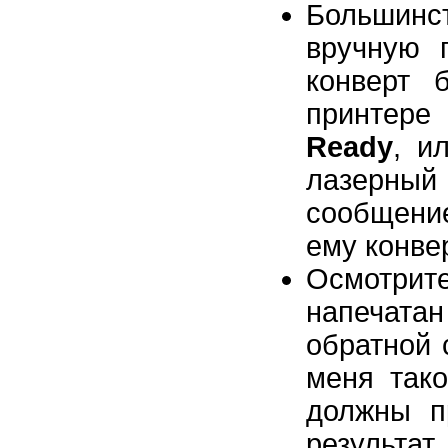
Большин
вручную п
конверт 
принтер
Ready
, и
лазерный
сообщение
ему конвер
Осмотрит
напечат
обратной 
меня тако
должны пр
результ