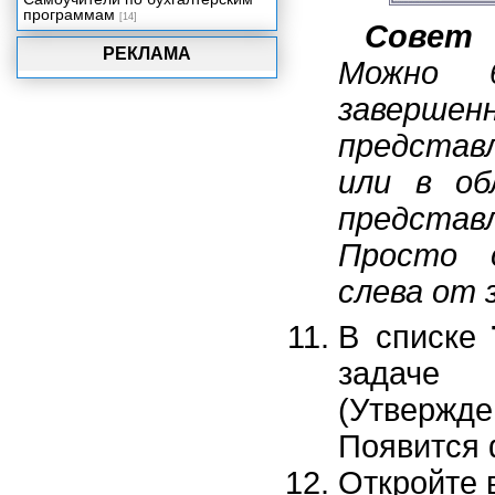
программам
[14]
Совет
РЕКЛАМА
Можно 
заверше
представ
или в о
предста
Просто 
слева от 
В списке
задач
(Утвержд
Появится
Откройте 