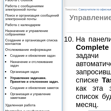
Работа с Outlook
Работа с сообщениями
электронной почты
Тематика:
Самоучители по офисны
Поиск и организация сообщений
Управление
электронной почты
Работа с календарем
Назначение и управление
собраниями
На панел
Создание и организация списка
контактов
Complete
Отслеживание информации
задачи 
Создание и обновление задач
автомати
Назначение и отслеживание
задач
запросив
Организация задач
Управление задачами.
списке
Ta
Принятие и отклонение задач.
как эта 
Создание и обновление заметок
Организация и управление
список бу
заметками
месяц.
Удаленная работа