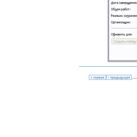
…
« первая
‹ предыдущая