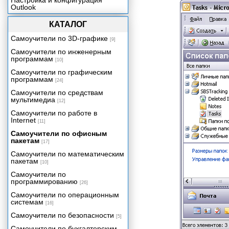
Настройка и конфигурация
Outlook
КАТАЛОГ
Самоучители по 3D-графике
[9]
Самоучители по инженерным
программам
[10]
Самоучители по графическим
программам
[24]
Самоучители по средствам
мультимедиа
[12]
Самоучители по работе в
Internet
[11]
Самоучители по офисным
пакетам
[17]
Самоучители по математическим
пакетам
[10]
Самоучители по
программированию
[26]
Самоучители по операционным
системам
[16]
Самоучители по безопасности
[5]
Самоучители по бухгалтерским