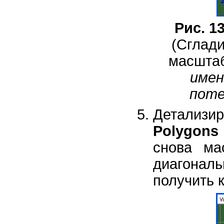
Рис. 13
(Сглади
масшта
имен
поте
Детализи
Polygons
снова ма
диагона
получить к