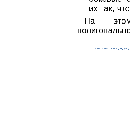
их так, чт
На этом
полигонально
« первая
‹ предыдущ