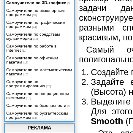
Самоучители по 3D-графике
[9]
задачи да
Самоучители по инженерным
программам
сконструи
[10]
Самоучители по графическим
разными сп
программам
[24]
Самоучители по средствам
красивым, но
мультимедиа
[12]
Самоучители по работе в
Самый оч
Internet
[11]
полигонально
Самоучители по офисным
пакетам
[17]
Самоучители по математическим
Создайте 
пакетам
[10]
Задайте
Самоучители по
программированию
[26]
(Высота) 
Самоучители по операционным
системам
[16]
Выделите 
Самоучители по безопасности
[5]
Для этог
Самоучители по бухгалтерским
программам
[14]
Smooth
(П
РЕКЛАМА