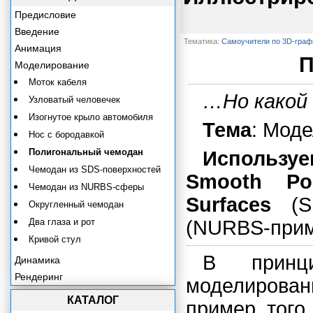
Предисловие
Введение
Тематика:
Самоучители по 3D-граф
Анимация
П
Моделирование
Моток кабеля
…Но какой 
Узловатый человечек
Изогнутое крыло автомобиля
Тема
: Мод
Нос с бородавкой
Полигональный чемодан
Использу
Чемодан из SDS-поверхностей
Smooth Po
Чемодан из NURBS-сферы
Surfaces
(SD
Округленный чемодан
Два глаза и рот
(NURBS-прим
Кривой стул
В принц
Динамика
Рендеринг
моделирован
КАТАЛОГ
пример того