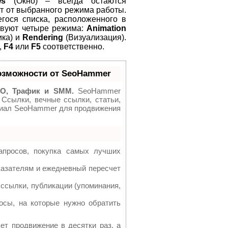
ws
(Окно) – всегда остаются
ит от выбранного режима работы.
ося списка, расположенного в
ствуют четыре режима:
Animation
ка) и
Rendering
(Визуализация).
,
F4
или
F5
соответственно.
озможности от SeoHammer
O, Трафик и SMM.
SeoHammer
 Ссылки, вечные ссылки, статьи,
нциал SeoHammer для продвижения
апросов, покупка самых лучших
казателям и ежедневный пересчет
ссылки, публикации (упоминания,
осы, на которые нужно обратить
яет продвижение в десятки раз, а