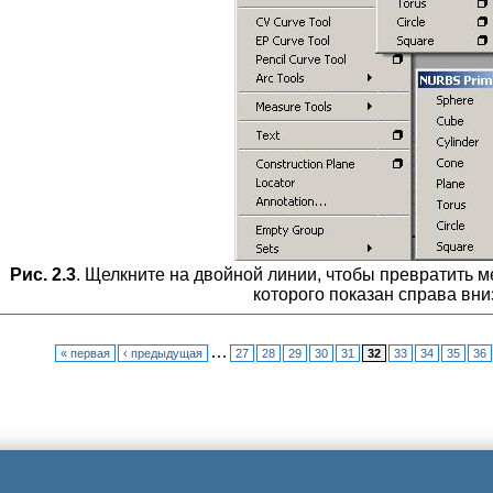
Рис. 2.3
. Щелкните на двойной линии, чтобы превратить 
которого показан справа вни
…
« первая
‹ предыдущая
27
28
29
30
31
32
33
34
35
36