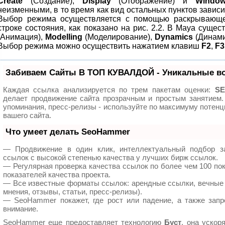
Create
(Создание),
Display
(Отображение) и
Windo
неизменными, в то время как вид остальных пунктов завис
Выбор режима осуществляется с помощью раскрывающег
строке состояния, как показано на рис. 2.2. В Maya суще
(Анимация),
Modelling
(Моделирование),
Dynamics
(Динами
Выбор режима можно осуществить нажатием клавиш
F2
,
F3
Забиваем Сайты В ТОП КУВАЛДОЙ - Уникальные в
Каждая ссылка анализируется по трем пакетам оценки:
SE
делает продвижение сайта прозрачным и простым занятием.
упоминания, пресс-релизы - используйте по максимуму поте
вашего сайта.
Что умеет делать SeoHammer
— Продвижение в один клик, интеллектуальный подбор з
ссылок с высокой степенью качества у лучших бирж ссылок.
— Регулярная проверка качества ссылок по более чем 100 по
показателей качества проекта.
— Все известные форматы ссылок: арендные ссылки, вечные 
мнения, отзывы, статьи, пресс-релизы).
— SeoHammer покажет, где рост или падение, а также запр
внимание.
SeoHammer еще предоставляет технологию
Буст
, она ускор