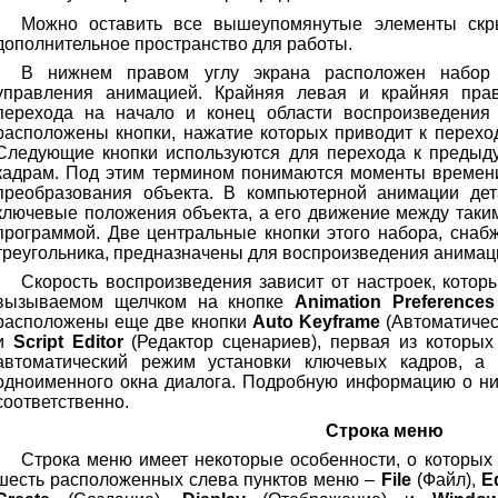
Можно оставить все вышеупомянутые элементы скр
дополнительное пространство для работы.
В нижнем правом углу экрана расположен набор 
управления анимацией. Крайняя левая и крайняя пра
перехода на начало и конец области воспроизведения 
расположены кнопки, нажатие которых приводит к переход
Следующие кнопки используются для перехода к преды
кадрам. Под этим термином понимаются моменты времен
преобразования объекта. В компьютерной анимации дет
ключевые положения объекта, а его движение между так
программой. Две центральные кнопки этого набора, снаб
треугольника, предназначены для воспроизведения анимаци
Скорость воспроизведения зависит от настроек, котор
вызываемом щелчком на кнопке
Animation Preferences
расположены еще две кнопки
Auto Keyframe
(Автоматичес
и
Script Editor
(Редактор сценариев), первая из которых
автоматический режим установки ключевых кадров, а
одноименного окна диалога. Подробную информацию о ни
соответственно.
Строка меню
Строка меню имеет некоторые особенности, о которых 
шесть расположенных слева пунктов меню –
File
(Файл),
Ed