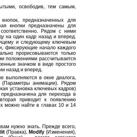
ытыми, освободив, тем самым,
кнопок, предназначенных для
вая кнопки предназначены для
соответственно. Рядом с ними
у на один кадр назад и вперед.
дущему и следующему ключевым
и, фиксирующие начало каждого
ально прорисовываются только
ими положениями рассчитывается
женные значком в виде простого
и назад и вперед.
ые выполняются в окне диалога,
(Параметры анимации). Рядом
кая установка ключевых кадров)
 предназначена для перехода в
 вторая приводит к появлению
х можно найти в главах 10 и 14
вам нужно знать. Прежде всего,
it
(Правка),
Modify
(Изменения),