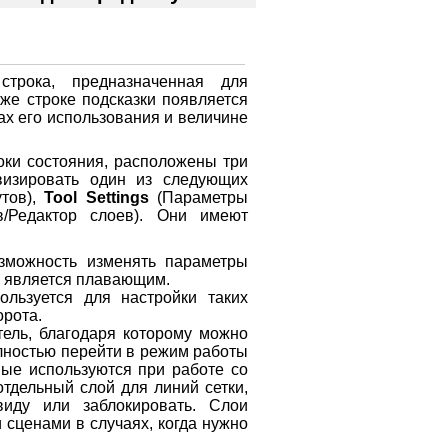
строка, предназначенная для
же строке подсказки появляется
х его использования и величине
оки состояния, расположены три
визировать один из следующих
утов),
Tool Settings
(Параметры
/Редактор слоев). Они имеют
озможность изменять параметры
о является плавающим.
льзуется для настройки таких
орота.
тель, благодаря которому можно
олностью перейти в режим работы
вые используются при работе со
отдельный слой для линий сетки,
виду или заблокировать. Слои
 сценами в случаях, когда нужно