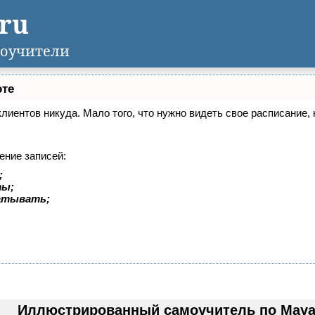
.ru
оучители
оте
 клиентов никуда. Мало того, что нужно видеть свое расписание
ение записей:
;
ты;
батывать;
Иллюстрированный самоучитель по Maya