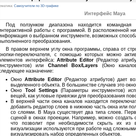
ематика:
Самоучители по 3D-графике
Интерфейс Maya
Под ползунком диапазона находится командная 
интерактивной работы с программой. В расположенной ни
информация о выбранном инструменте, возможных способа
выполненного преобразования.
В правом верхнем углу окна программы, справа от стр
кнопки-переключателя, с помощью которых можно акти
элементов интерфейса:
Attribute Editor
(Редактор атриб
инструментов) или
Channel Box/Layers
(Окно каналов
следующее назначение:
Окно
Attribute Editor
(Редактор атрибутов) дает в
выделенного объекта. В большинстве случаев это окн
Окно
Tool Settings
(Параметры инструментов) испо
вещей, как угловые привязки для преобразования пов
В верхней части окна каналов находится переключа
добавить редактор слоев в нижнюю часть окна или п
со слоями. В Maya существует два типа слоев. Пер
сценой в окнах проекции. Например, можно создать 
что позволит при необходимости скрыть их из 
визуализации используются при работе над сложными
визуализировать набор определенных объектов.