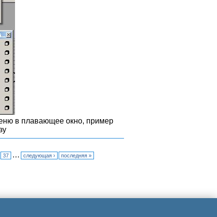
меню в плавающее окно, пример
зу
…
37
следующая ›
последняя »