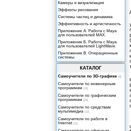
Камеры и визуализация
Эффекты рисования
Системы частиц и динамика
Эффективность и артистичность
Приложение А. Работа с Maya
для пользователей МАХ.
Приложение Б. Работа с Maya
для пользователей LightWave.
Приложение В. Операционные
системы.
Приложение Г. Основные
КАТАЛОГ
клавиатурные комбинации в
Maya.
Самоучители по 3D-графике
[9]
Самоучители по инженерным
программам
[10]
Самоучители по графическим
программам
[24]
Самоучители по средствам
мультимедиа
[12]
Самоучители по работе в
Internet
[11]
Самоучители по офисным