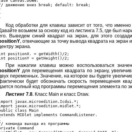
case Canvas.DOWN:

// движение вниз break; default: break;





Код обработки для клавиш зависит от того, что именно
Давайте возьмем за основу код из листинга 7.5, где был на
его. Выведем синий квадрат на экран, для этого созд
positionY
, отвечающие за точку вывода квадрата на экран 
центру экрана.
int positionX. = getWidth()/2;

При нажатии клавиш можно воспользоваться знач
positionY
для перемещения квадрата по экрану, увеличив
двух переменных. Значение, на которое вы будете увелич
фактически будет обозначать скорость перемещения квад
дается полный код программы перемещения элемента по э
Листинг 7.8
. Класс Main и класс Draw.
import javax.microedition.Icdui.*;

import javax.microedition.midlet.*;

public class Main

extends MIDlet implements CommandListener.



// команда выхода из программы

private Command
