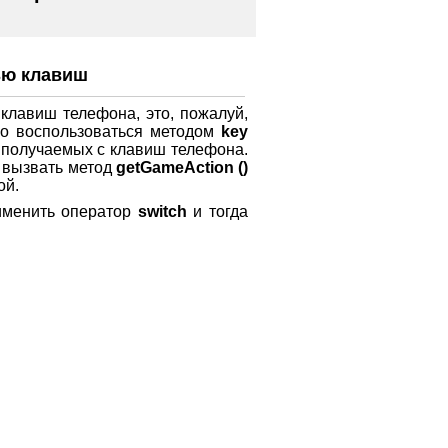
ью клавиш
лавиш телефона, это, пожалуй,
но воспользоваться методом
key
 получаемых с клавиш телефона.
о вызвать метод
getGameAction ()
ой.
менить оператор
switch
и тогда