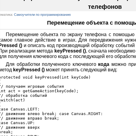
телефонов
ематика:
Самоучители по программированию
Перемещение объекта с помощ
Перемещение объекта по экрану телефона с помощью к
самое главное действие в играх. Для передвижения нуж
Pressed ()
и описать код производящий обработку событий
При реализации метода
keyPressed ()
, сначала необходим
для получения ключевого кода с последующей его обработк
Для обработки полученного ключевого
кода
можно при
метод
keyPressed ()
может принять следующий вид:
protected void keyPressed(int keyCode)



// получаем игровые события

int act = getGameAction{keyCode);

// обработка событий

switch(act)



case Canvas.LEFT:

// движение влево break; case Canvas.RIGHT:

// движение вправо break;

case Canvas.UP:

// движение вверх

break;
