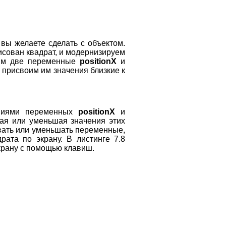
 вы желаете сделать с объектом.
рисован квадрат, и модернизируем
адим две переменные
positionX
и
и присвоим им значения близкие к
ениями переменных
positionX
и
ая или уменьшая значения этих
ивать или уменьшать переменные,
рата по экрану. В листинге 7.8
крану с помощью клавиш.