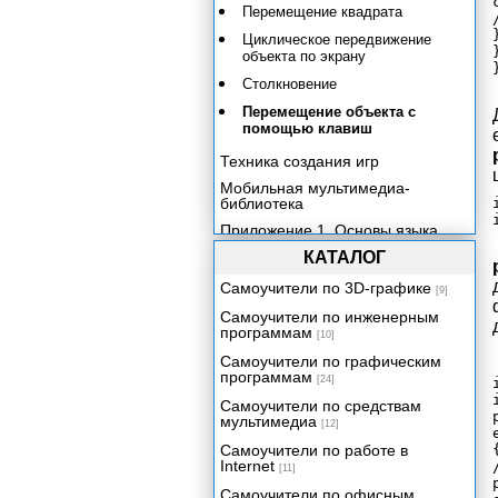
Перемещение квадрата
}
Циклическое передвижение
}
объекта по экрану
Столкновение
Перемещение объекта с
помощью клавиш
Техника создания игр
Мобильная мультимедиа-
библиотека
Приложение 1. Основы языка
Java.
КАТАЛОГ
Приложение 2. Справочник по
Java 2 Micro Edition.
Самоучители по 3D-графике
[9]
Самоучители по инженерным
программам
[10]
Самоучители по графическим
программам
[24]
Самоучители по средствам
мультимедиа
[12]
Самоучители по работе в
{
Internet
[11]
Самоучители по офисным