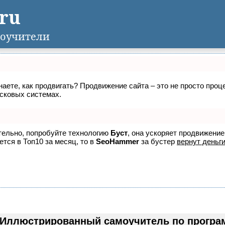
.ru
оучители
знаете, как продвигать? Продвижение сайта – это не просто про
исковых системах.
ятельно, попробуйте технологию
Буст
, она ускоряет продвижение
ется в Топ10 за месяц, то в
SeoHammer
за бустер
вернут деньги
Иллюстрированный самоучитель по прогр