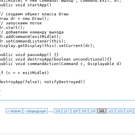
exitMidlet = new Command("Выход", Command.EXIT, 0);

public void startApp()



// создаем объект класса Draw

Draw dr = new Draw();

// запускаем поток

dr.start();

// добавляем команду выхода

dr.addCommand(exitMidlet);

dr.setCommandListener(this);

Display.getDisplay(this).setCurrent(dr);



public void pauseApp() {}

public void destroyApp(boolean unconditional){}

public void сommandAction(Command c, Displayable d)



if (c = = exitMidlet)



destroyApp(false); notifyDestroyed()





…
« первая
‹ предыдущая
116
117
118
119
120
121
122
123
124