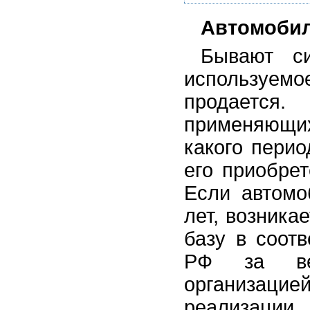
Автомобил
Бывают си
используем
продаетс
применяющих
какого пери
его приобре
Если автомо
лет, возника
базу в соот
РФ за вес
организацие
реализаци