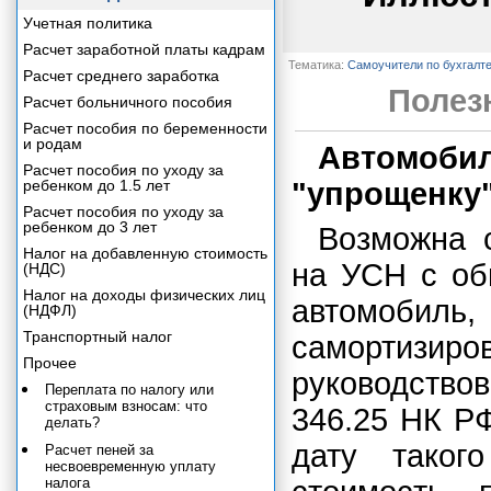
Учетная политика
Расчет заработной платы кадрам
Тематика:
Самоучители по бухгалт
Расчет среднего заработка
Полез
Расчет больничного пособия
Расчет пособия по беременности
и родам
Автомоби
Расчет пособия по уходу за
ребенком до 1.5 лет
"упрощенку
Расчет пособия по уходу за
ребенком до 3 лет
Возможна с
Налог на добавленную стоимость
на УСН с об
(НДС)
Налог на доходы физических лиц
автомобиль
(НДФЛ)
Транспортный налог
самортизир
Прочее
руководствов
Переплата по налогу или
страховым взносам: что
346.25 НК РФ
делать?
дату таког
Расчет пеней за
несвоевременную уплату
налога