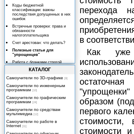
стоимость 
Коды бюджетной
перехода н
классификации: важны
последствия допущенных в них
определяе
ошибок
Встречные проверки: права и
приобретени
обязанности
налогоплательщика
в соответств
Счет арестован: что делать?
Как уже 
Полезные статьи для
"упрощенцев"
использов
Работа с бланками строгой
отчетности
КАТАЛОГ
законодательс
Основные КБК для
Самоучители по 3D-графике
перечисления в бюджет
[9]
остаточная
налогов, сборов и других
Самоучители по инженерным
обязательных платежей
"упрощенки
программам
[10]
Размеры госпошлины за
Самоучители по графическим
образом (под
госрегистрацию и совершение
программам
[24]
прочих юридически значимых
действий, перечисленных в
первого кал
Самоучители по средствам
статьях 333.32.1 и 333.33
мультимедиа
[12]
Налогового кодекса РФ
стоимости,
Самоучители по работе в
Состав бухгалтерской
Internet
[11]
стоимости и
отчетности коммерческих и
Самоучители по офисным
некоммерческих организаций