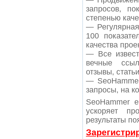
запросов, п
степенью каче
— Регулярная
100 показате
качества прое
— Все извест
вечные ссыл
отзывы, статьи
— SeoHammer 
запросы, на к
SeoHammer е
ускоряет пр
результаты по
Зарегистри