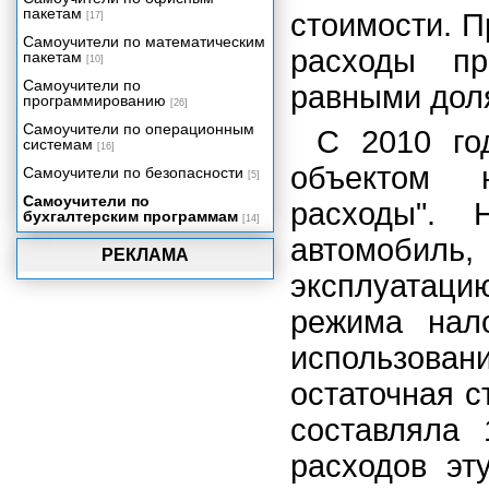
пакетам
(не являющихся
стоимости. П
[17]
государственными
Самоучители по математическим
(муниципальными)
расходы пр
пакетам
[10]
учреждениями)
Самоучители по
равными дол
Состав налоговой отчетности за
программированию
[26]
налоговые (отчетные) периоды
Самоучители по операционным
С 2010 го
Общие сведения о
системам
[16]
деятельности организации.
Состав статистической
объектом 
Самоучители по безопасности
[5]
отчетности за отчетные
Самоучители по
периоды.
расходы". 
бухгалтерским программам
[14]
автомобиль
РЕКЛАМА
эксплуатац
режима нало
использован
остаточная с
составляла 
расходов эт