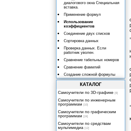
диалогового окна Специальная
вставка.
Применение формул
Использование
коэффициентов
Соединение двух списков
Сортировка данных
Проверка данных. Если
работник уволен.
Сравнение табельных номеров
Сравнение фамилий
Создание сложной формулы
методом вложения
КАТАЛОГ
Расчет премии за выслугу лет.
Ввод условий для начисления
Самоучители по 3D-графике
[9]
премии.
Самоучители по инженерным
Определение полного
программам
[10]
количества лет работы на
предприятии
Самоучители по графическим
программам
[24]
Расчет суммы премии. Скрытие
столбцов.
Самоучители по средствам
мультимедиа
[12]
Формирование приказа о премии