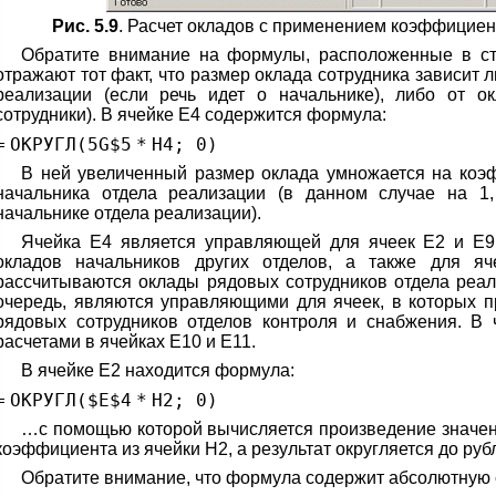
Рис. 5.9
. Расчет окладов с применением коэффициен
Обратите внимание на формулы, расположенные в сто
отражают тот факт, что размер оклада сотрудника зависит 
реализации (если речь идет о начальнике), либо от о
сотрудники). В ячейке Е4 содержится формула:
=
ОКРУГЛ(
5G
$
5
*
H4;
0
)
В ней увеличенный размер оклада умножается на коэф
начальника отдела реализации (в данном случае на 1,
начальнике отдела реализации).
Ячейка Е4 является управляющей для ячеек Е2 и Е9,
окладов начальников других отделов, а также для яч
рассчитываются оклады рядовых сотрудников отдела реал
очередь, являются управляющими для ячеек, в которых п
рядовых сотрудников отделов контроля и снабжения. В 
расчетами в ячейках Е10 и Е11.
В ячейке Е2 находится формула:
=
ОКРУГЛ($E$
4
*
H2;
0
)
…с помощью которой вычисляется произведение значени
коэффициента из ячейки Н2, а результат округляется до руб
Обратите внимание, что формула содержит абсолютную с