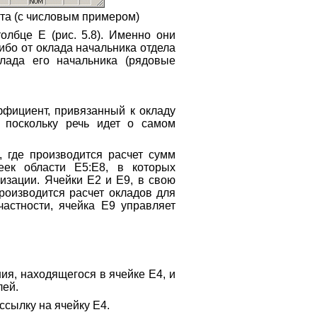
та (с числовым примером)
лбце Е (рис. 5.8). Именно они
либо от оклада начальника отдела
клада его начальника (рядовые
фициент, привязанный к окладу
 поскольку речь идет о самом
 где производится расчет сумм
еек области Е5:Е8, в которых
изации. Ячейки Е2 и Е9, в свою
роизводится расчет окладов для
частности, ячейка Е9 управляет
я, находящегося в ячейке Е4, и
лей.
сылку на ячейку Е4.