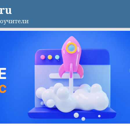
.ru
оучители