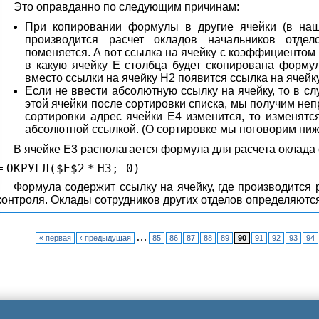
Это оправданно по следующим причинам:
При копировании формулы в другие ячейки (в наш
производится расчет окладов начальников отде
поменяется. А вот ссылка на ячейку с коэффициентом 
в какую ячейку Е столбца будет скопирована формул
вместо ссылки на ячейку Н2 появится ссылка на ячейку
Если не ввести абсолютную ссылку на ячейку, то в 
этой ячейки после сортировки списка, мы получим неп
сортировки адрес ячейки Е4 изменится, то изменятс
абсолютной ссылкой. (О сортировке мы поговорим ниж
В ячейке Е3 располагается формула для расчета оклада 
=
ОКРУГЛ($E$
2
*
H3;
0
)
Формула содержит ссылку на ячейку, где производится 
контроля. Оклады сотрудников других отделов определяютс
…
« первая
‹ предыдущая
85
86
87
88
89
90
91
92
93
94