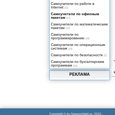
за выслугу лет
Самоучители по работе в
Internet
[11]
Составление перечней
Самоучители по офисным
Написание числовых данных
пакетам
[17]
прописью
Самоучители по математическим
Электронный табель учета
пакетам
[10]
рабочего времени
Самоучители по
Учет и налогообложение доходов
программированию
[26]
физических лиц
Самоучители по операционным
Учет доходов и расходов в быту и
системам
[16]
бизнесе
Самоучители по безопасности
Функции рабочего листа
[5]
Самоучители по бухгалтерским
программам
[14]
РЕКЛАМА
Copyright © by Samoychiteli.ru, 2010 -