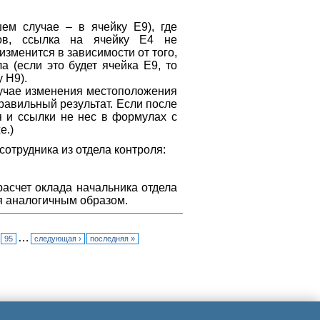
ем случае – в ячейку Е9), где
лов, ссылка на ячейку Е4 не
изменится в зависимости от того,
а (если это будет ячейка Е9, то
 Н9).
случае изменения местоположения
равильный результат. Если после
я и ссылки не нес в формулах с
е.)
сотрудника из отдела контроля:
расчет оклада начальника отдела
я аналогичным образом.
…
95
следующая ›
последняя »