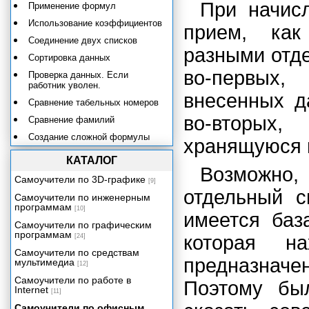
При начис
Применение формул
Использование коэффициентов
прием, как
Соединение двух списков
разными отде
Сортировка данных
во-первых,
Проверка данных. Если
работник уволен.
внесенных д
Сравнение табельных номеров
во-вторых
Сравнение фамилий
Создание сложной формулы
хранящуюся в
методом вложения
КАТАЛОГ
Расчет премии за выслугу лет.
Возможно, 
Ввод условий для начисления
Самоучители по 3D-графике
[9]
премии.
отдельный с
Самоучители по инженерным
Определение полного
программам
[10]
количества лет работы на
имеется баз
предприятии
Самоучители по графическим
программам
которая н
[24]
Расчет суммы премии. Скрытие
столбцов.
Самоучители по средствам
предназначен
мультимедиа
[12]
Формирование приказа о премии
за выслугу лет
Самоучители по работе в
Поэтому бы
Internet
[11]
Составление перечней
Самоучители по офисным