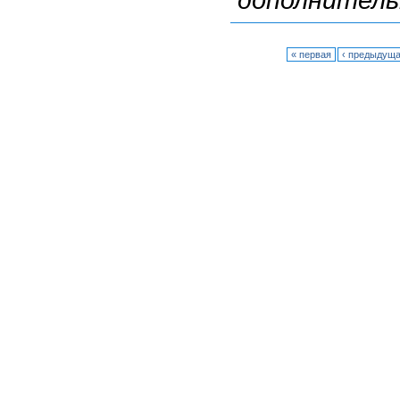
дополнитель
« первая
‹ предыдущ