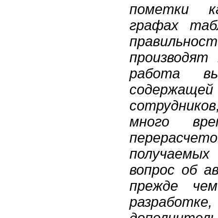
пометки к
графах таб
правильно
производят 
работа вы
содержащей
сотрудников
много вр
перерасче
получаемых
вопрос об а
прежде че
разработ