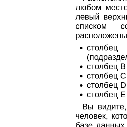
любом месте
левый верхни
списком с
расположены
столбе
(подразде
столбец В
столбец С
столбец D
столбец Е
Вы видите,
человек, ко
базе данных