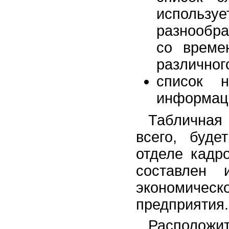
использ
разнообра
со време
различног
список 
информаци
Табличная
всего, буде
отделе кадр
составлен 
экономическ
предприятия.
Расположи