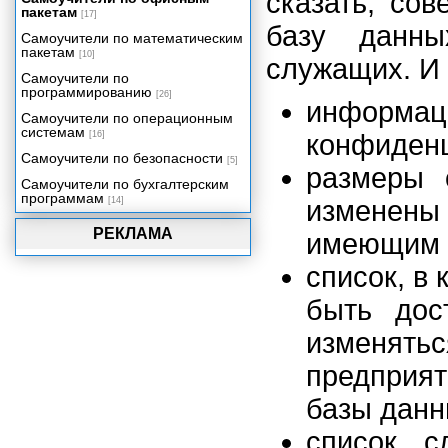
сказать, со
Написание числовых данных
пакетам
[17]
прописью
базу данны
Самоучители по математическим
Электронный табель учета
пакетам
[10]
служащих. И 
рабочего времени
Самоучители по
Учет и налогообложение доходов
программированию
[26]
физических лиц
информац
Самоучители по операционным
Учет доходов и расходов в быту и
системам
[16]
конфиден
бизнесе
Самоучители по безопасности
Функции рабочего листа
[5]
размеры 
Самоучители по бухгалтерским
программам
[14]
изменен
РЕКЛАМА
имеющим 
список, в
быть дос
изменять
предприят
базы данн
список с