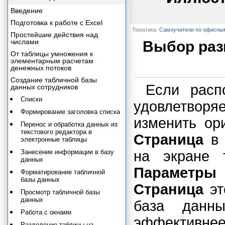
Введение
Подготовка к работе с Excel
Тематика:
Самоучители по офисны
Простейшие действия над
числами
Выбор раз
От таблицы умножения к
элементарным расчетам
денежных потоков
Создание табличной базы
Если расп
данных сотрудников
Списки
удовлетворя
Формирование заголовка списка
изменить ор
Перенос и обработка данных из
текстового редактора в
Страница
в 
электронные таблицы
Занесение информации в базу
на экране 
данных
Параметры
Форматирование табличной
базы данных
Страница
эт
Просмотр табличной базы
данных
база данны
Работа с окнами
эффективнее
Разделение таблицы на