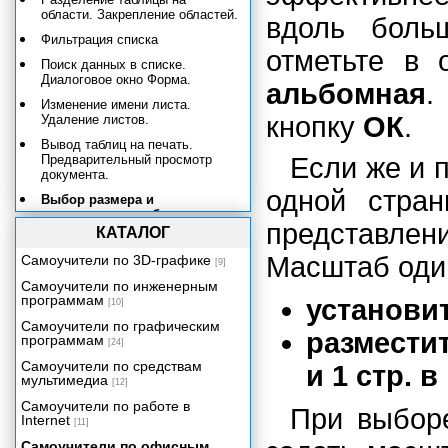
области. Закрепление областей.
вдоль боль
Фильтрация списка
отметьте в
Поиск данных в списке.
Диалоговое окно Форма.
альбомная
.
Изменение имени листа.
кнопку
ОК
.
Удаление листов.
Вывод таблиц на печать.
Предварительный просмотр
Если же и 
документа.
одной стран
Выбор размера и
расположения таблицы на
представле
странице
КАТАЛОГ
Создание колонтитулов
Масштаб оди
Самоучители по 3D-графике
[9]
Определение параметров
Самоучители по инженерным
вывода листа на печать
программам
установи
[10]
Задание области печати. Запуск
Самоучители по графическим
процесса печати.
разместит
программам
[24]
Должностные оклады и премии
Самоучители по средствам
и 1 стр. 
мультимедиа
[12]
Написание числовых данных
прописью
Самоучители по работе в
При выбор
Internet
[11]
Электронный табель учета
рабочего времени
Самоучители по офисным