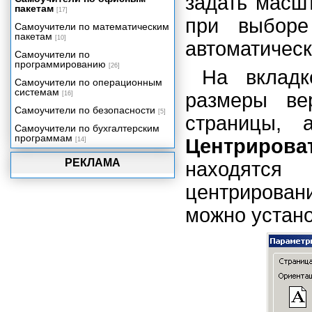
задать масш
пакетам
Учет и налогообложение доходов
[17]
при выборе
физических лиц
Самоучители по математическим
пакетам
Учет доходов и расходов в быту и
[10]
автоматическ
бизнесе
Самоучители по
Функции рабочего листа
программированию
[26]
На вклад
Самоучители по операционным
системам
размеры ве
[16]
Самоучители по безопасности
[5]
страницы, 
Самоучители по бухгалтерским
программам
Центрирова
[14]
РЕКЛАМА
находятся
центрирова
можно устан