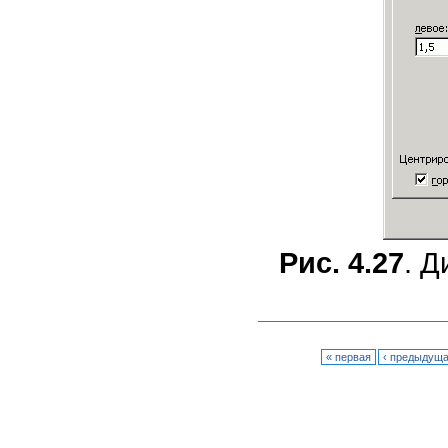
Рис. 4.27
. 
« первая
‹ предыдущ