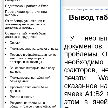
Введение
Подготовка к работе с Excel
Тематика:
Самоучители по офисны
Простейшие действия над
числами
Вывод таб
От таблицы умножения к
элементарным расчетам
денежных потоков
Создание табличной базы
У неопыт
данных сотрудников
Списки
документов,
Формирование заголовка списка
проблемы. Об
Перенос и обработка данных из
текстового редактора в
необходимо
электронные таблицы
Занесение информации в базу
факторов, н
данных
печати Wor
Форматирование табличной
базы данных
сказанное на
Просмотр табличной базы
данных
ячеек А1:В2
Работа с окнами
этом в ячей
Разделение таблицы на
области. Закрепление областей.