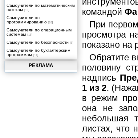
инструмент
Самоучители по математическим
Учет доходов и расходов в быту и
командой
Фа
пакетам
бизнесе
[10]
Функции рабочего листа
Самоучители по
программированию
При первом
[26]
Самоучители по операционным
просмотра на
системам
[16]
Самоучители по безопасности
показано на р
[5]
Самоучители по бухгалтерским
программам
Обратите в
[14]
половину ст
РЕКЛАМА
надпись
Пре
1 из 2
. (Нажа
в режим про
она не запо
небольшая т
листах, что 