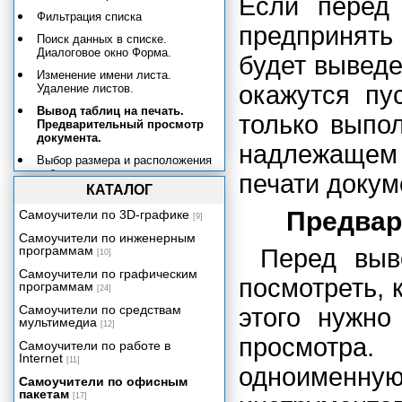
Если перед 
Фильтрация списка
предпринять 
Поиск данных в списке.
Диалоговое окно Форма.
будет выведе
Изменение имени листа.
окажутся пу
Удаление листов.
Вывод таблиц на печать.
только выпол
Предварительный просмотр
документа.
надлежащем
Выбор размера и расположения
таблицы на странице
печати докум
КАТАЛОГ
Создание колонтитулов
Предвар
Самоучители по 3D-графике
Определение параметров
[9]
вывода листа на печать
Самоучители по инженерным
программам
Перед выв
Задание области печати. Запуск
[10]
процесса печати.
Самоучители по графическим
посмотреть, 
программам
[24]
Должностные оклады и премии
Самоучители по средствам
этого нужно
Написание числовых данных
мультимедиа
[12]
прописью
просмотра.
Самоучители по работе в
Электронный табель учета
Internet
рабочего времени
[11]
одноименну
Самоучители по офисным
Учет и налогообложение доходов
пакетам
физических лиц
[17]