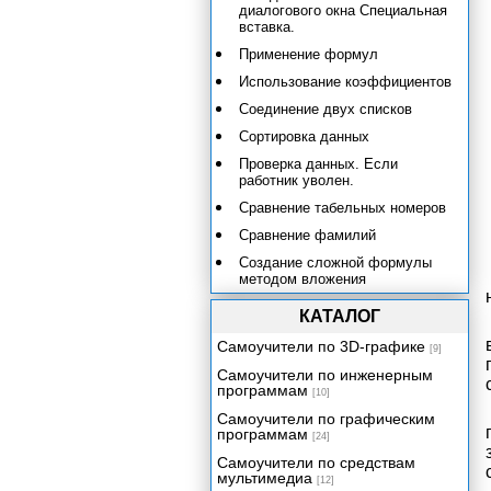
диалогового окна Специальная
вставка.
Применение формул
Использование коэффициентов
Соединение двух списков
Сортировка данных
Проверка данных. Если
работник уволен.
Сравнение табельных номеров
Сравнение фамилий
Создание сложной формулы
методом вложения
Расчет премии за выслугу лет.
КАТАЛОГ
Ввод условий для начисления
премии.
Самоучители по 3D-графике
[9]
Определение полного
Самоучители по инженерным
количества лет работы на
программам
[10]
предприятии
Самоучители по графическим
Расчет суммы премии. Скрытие
программам
[24]
столбцов.
Самоучители по средствам
Формирование приказа о премии
мультимедиа
[12]
за выслугу лет