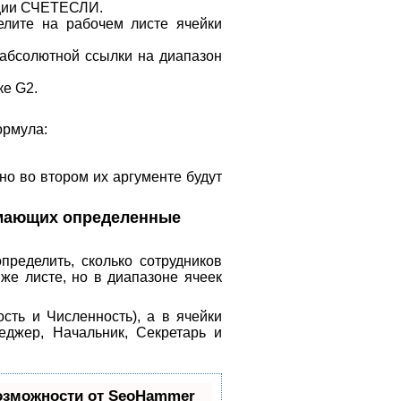
кции СЧЕТЕСЛИ.
ите на рабочем листе ячейки
абсолютной ссылки на диапазон
ке G2.
ормула:
но во втором их аргументе будут
имающих определенные
ределить, сколько сотрудников
же листе, но в диапазоне ячеек
сть и Численность), а в ячейки
еджер, Начальник, Секретарь и
озможности от SeoHammer