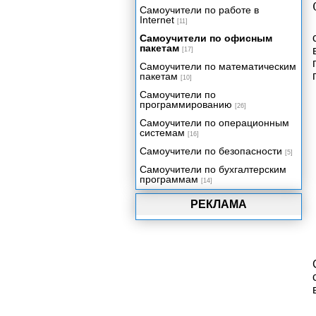
Самоучители по работе в
Составление перечней
Internet
[11]
Написание числовых данных
Самоучители по офисным
прописью
пакетам
[17]
Электронный табель учета
Самоучители по математическим
рабочего времени
пакетам
[10]
Учет и налогообложение доходов
Самоучители по
физических лиц
программированию
[26]
Учет доходов и расходов в быту и
Самоучители по операционным
бизнесе
системам
[16]
Функции рабочего листа
Самоучители по безопасности
[5]
Самоучители по бухгалтерским
программам
[14]
РЕКЛАМА