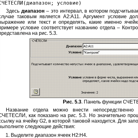
СЧЕТЕСЛИ(диапазон; условие)
Здесь
диапазон
– это интервал, в котором подсчитыва
случае таковым является А2:А11. Аргумент условие дол
выражение или текст и определять, какие именно ячей
примере условие соответствует названию отдела – Конт
представлена на рис. 5.3.
Рис. 5.3
. Панель функции СЧЕ
Название отдела можно внести непосредственно
СЧЕТЕСЛИ, как показано на рис. 5.3. Но значительно про
ссылку на ячейку G2, в которой таковой находится. Для за
выполните следующие действия:
Выделите диапазон ячеек Н2:Н4.