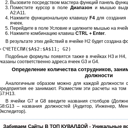
Вызовите посредством мастера функций панель фун
Поместите курсор в поле
Диапазон
и мышью выдел
А2:А11.
Нажмите функциональную клавишу
F4
для создания 
ячеек.
Перейдите в поле Условие и щелкните мышью на ячей
Нажмите комбинацию клавиш
CTRL + Enter
.
В результате этих действий в ячейке Н2 будет создана ф
=
СЧЕТЕСЛИ($A$
2
:$A$
11
; G2)
Подобные формулы появятся также в ячейках Н3 и Н4, 
указаны соответственно адреса ячеек G3 и G4.
Определение количества сотрудников, зан
должности
Аналогичным образом можно для каждой должности оп
предприятия ее занимают. Разместим эти расчеты на том 
G7:H13.
В ячейки G7 и G8 введите названия столбцов (Должно
G8:G13 – названия должностей (Аудитор, Инженер, Мен
Экспедитор).
Забиваем Сайты В ТОП КУВАЛДОЙ - Уникальные в