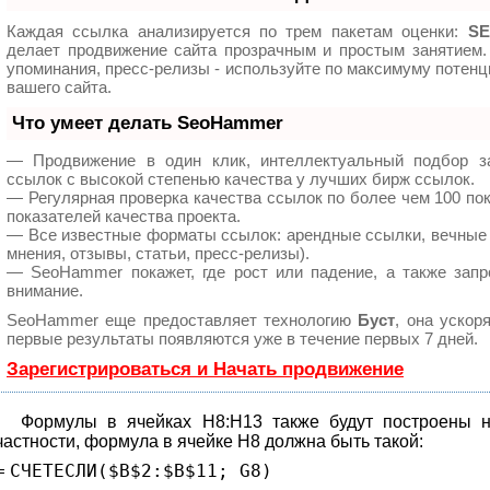
Каждая ссылка анализируется по трем пакетам оценки:
SE
делает продвижение сайта прозрачным и простым занятием.
упоминания, пресс-релизы - используйте по максимуму поте
вашего сайта.
Что умеет делать SeoHammer
— Продвижение в один клик, интеллектуальный подбор з
ссылок с высокой степенью качества у лучших бирж ссылок.
— Регулярная проверка качества ссылок по более чем 100 по
показателей качества проекта.
— Все известные форматы ссылок: арендные ссылки, вечные 
мнения, отзывы, статьи, пресс-релизы).
— SeoHammer покажет, где рост или падение, а также запр
внимание.
SeoHammer еще предоставляет технологию
Буст
, она ускор
первые результаты появляются уже в течение первых 7 дней.
Зарегистрироваться и Начать продвижение
Формулы в ячейках Н8:Н13 также будут построены
частности, формула в ячейке Н8 должна быть такой:
=
СЧЕТЕСЛИ($B$
2
:$B$
11
; G8)