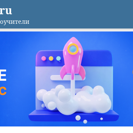
.ru
оучители