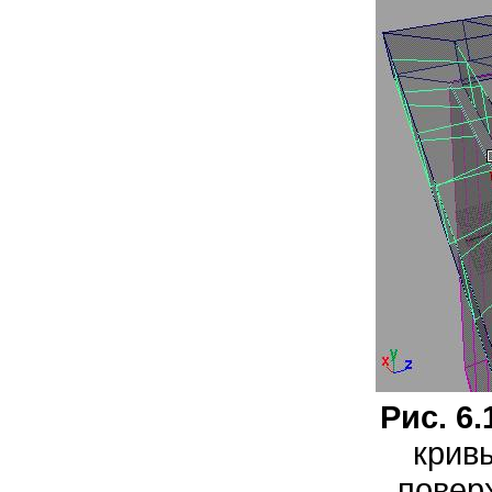
Рис. 6.
крив
повер