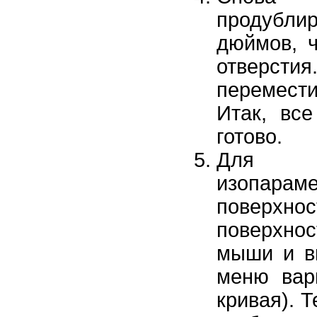
продубли
дюймов, 
отверст
перемест
Итак, вс
готово.
Для н
изопара
поверхн
поверхнос
мыши и в
меню ва
кривая). 