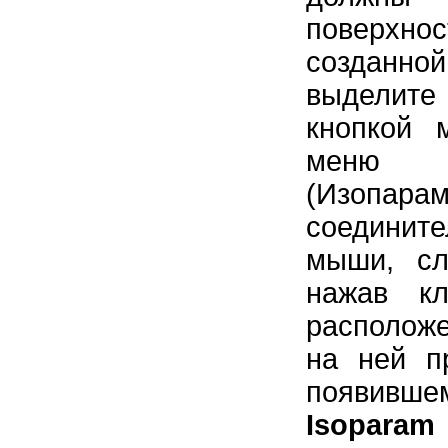
поверхно
созданно
выделите 
кнопкой 
меню 
(Изопара
соедините
мыши, сл
нажав к
располож
на ней п
появивш
Isoparam