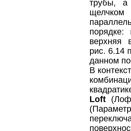
трубы, а
щелчком
паралле
порядке:
верхняя 
рис. 6.14
данном по
В контекс
комбина
квадратик
Loft
(Лофт
(Параме
переклю
поверхно