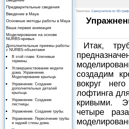
Введение
Предварительные сведения
Тематика:
Самоучители по 3D-граф
Введение в Maya
Упражнен
Основные методы работы в Maya
Ваша первая анимация
Моделирование на основе
NURBS-кривых
Итак, тр
Дополнительные приемы работы
с NURBS-объектами
предназначе
В этой главе. Ключевые
термины.
моделирован
Усовершенствование модели
создадим кр
дома. Упражнение.
Моделирование крыльца.
вокруг нег
Упражнение. Создание
дополнительных деталей
лофтинга дл
крыльца.
Упражнение. Создание
кривыми. Э
лестницы.
четыре раз
Упражнение. Создание трубы.
Упражнение. Пересечение трубы
моделирован
и задней стены дома.