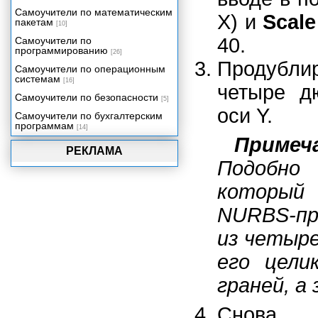
для пользователей LightWave.
Самоучители по математическим
X) и
Scale
Приложение В. Операционные
пакетам
[10]
системы.
40.
Самоучители по
Приложение Г. Основные
программированию
[26]
клавиатурные комбинации в
Продублир
Maya.
Самоучители по операционным
системам
[16]
четыре д
Самоучители по безопасности
[5]
оси Y.
Самоучители по бухгалтерским
программам
[14]
Примеч
РЕКЛАМА
Подобн
который
NURBS-п
из четыре
его цели
граней, а
Снова 