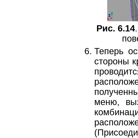
Рис. 6.14
пов
Теперь ос
стороны к
проводи
располо
полученны
меню, вы
комбинац
располо
(Присое