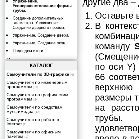
другие два –
Упражнение.
Усовершенствование формы
трубы.
Оставьте 
Создание дополнительных
элементов. Упражнение.
В контек
Создание дверного проема.
комбина
Упражнение. Создание двери.
Упражнение. Создание окон.
команду
Подведем итоги
(Смещени
Моделирование на основе
полигонов
по оси Y)
КАТАЛОГ
Материалы
Самоучители по 3D-графике
66 соотве
[9]
Освещение
Самоучители по инженерным
верхнюю
Анимация
программам
[10]
Камеры и визуализация
Самоучители по графическим
размеры т
программам
[24]
Эффекты рисования
на расст
Самоучители по средствам
Системы частиц и динамика
мультимедиа
[12]
трубы.
Эффективность и артистичность
Самоучители по работе в
Приложение А. Работа с Maya
Internet
[11]
удовлетво
для пользователей МАХ.
Самоучители по офисным
Приложение Б. Работа с Maya
вводе в п
пакетам
[17]