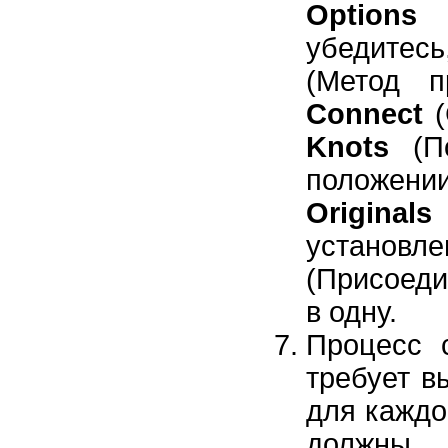
Options
(
убедитес
(Метод п
Connect
(
Knots
(По
положен
Originals
устано
(Присоеди
в одну.
Процесс 
требует в
для каждо
должны 