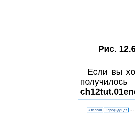
Рис. 12.
Если вы хо
получило
ch12tut.01e
…
« первая
‹ предыдущая