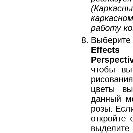
(Каркас
каркасн
работу к
Выберит
Effects
(Э
Perspect
чтобы вы
рисования
цветы вы
данный м
розы. Есл
откройте 
выделит