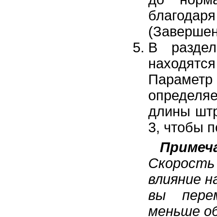
благодар
(Завершен
В разд
находятс
Парамет
определяе
длины штр
3, чтобы п
Примеч
Скорость
влияние н
вы пере
меньше об