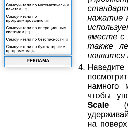
Самоучители по математическим
стандар
пакетам
[10]
нажатие 
Самоучители по
программированию
[26]
использу
Самоучители по операционным
системам
[16]
вместе с
Самоучители по безопасности
[5]
также л
Самоучители по бухгалтерским
программам
[14]
появится
РЕКЛАМА
Наведит
посмотрит
намного 
чтобы ув
Scale
(О
удержива
на поверх