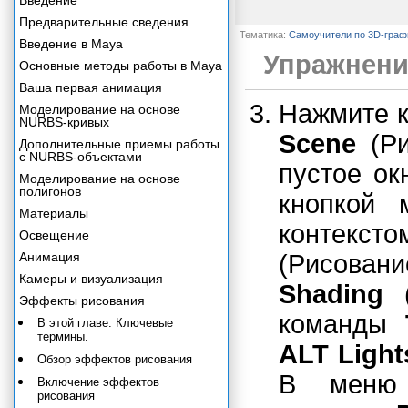
Введение
Предварительные сведения
Тематика:
Самоучители по 3D-граф
Введение в Maya
Упражнени
Основные методы работы в Maya
Ваша первая анимация
Нажмите 
Моделирование на основе
NURBS-кривых
Scene
(Ри
Дополнительные приемы работы
с NURBS-объектами
пустое ок
Моделирование на основе
полигонов
кнопкой
Материалы
контекст
Освещение
Анимация
(Рисован
Камеры и визуализация
Shading
(
Эффекты рисования
команды
В этой главе. Ключевые
термины.
ALT Light
Обзор эффектов рисования
В меню 
Включение эффектов
рисования