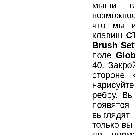
мыши вп
возможно
что мы и
клавиш
C
Brush Set
поле
Glob
40. Закро
стороне 
нарисуйт
ребру. Вы
появятся 
выглядят
только вы
до норма