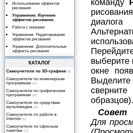
команду
Использование эффектов
рисования
рисовани
Упражнение. Изучение
диало
эффектов рисования.
Работа с мазками
Альтернат
Упражнение. Редактирование
использо
эффектов рисования.
Упражнение. Дополнительные
Перейди
эффекты рисования.
Упражнение. Туман и дымка.
выберите 
КАТАЛОГ
Подведем итоги
окне появ
Самоучители по 3D-графике
[9]
Системы частиц и динамика
Выделит
Самоучители по инженерным
Эффективность и артистичность
программам
[10]
свернит
Приложение А. Работа с Maya
Самоучители по графическим
для пользователей МАХ.
программам
[24]
образцов)
Приложение Б. Работа с Maya
Самоучители по средствам
для пользователей LightWave.
мультимедиа
[12]
Совет
Приложение В. Операционные
Самоучители по работе в
системы.
Internet
Для прос
[11]
Приложение Г. Основные
Самоучители по офисным
клавиатурные комбинации в
(Просм
пакетам
Maya.
[17]