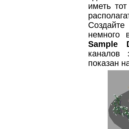
иметь тот
располаг
Создайте
немного 
Sample D
каналов 
показан на