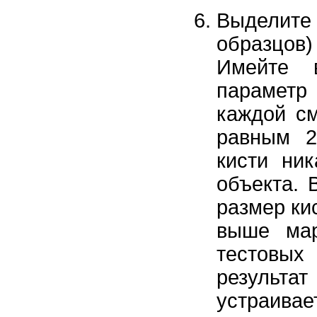
Выделит
образцов
Имейте 
парамет
каждой см
равным 2
кисти ник
объекта. 
размер ки
выше мар
тестовых
результ
устраив