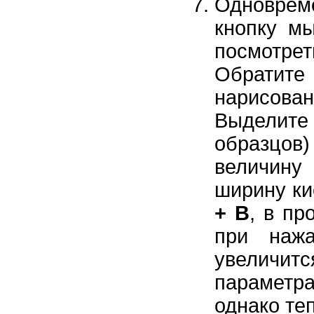
Одноврем
кнопку мы
посмотр
Обратите 
нарисован
Выделит
образцов
величину
ширину ки
+ B
, в п
при нажа
увеличи
парамет
однако те