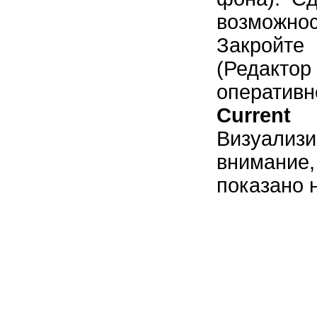
возможно
Закройт
(Редакто
оперативн
Curren
Визуализ
внимание
показано н