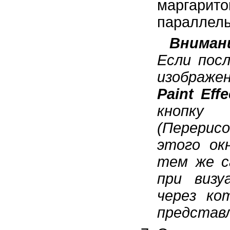
маргари
параллель
Вниман
Если посл
изображен
Paint Effe
кнопк
(Перерисо
этого ок
тем же с
при визу
через ко
представл