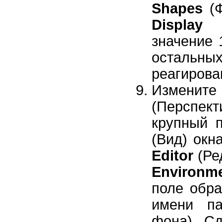
Shapes
(Ф
Display 
значение 
остальных
реагирова
Изменит
(Перспект
крупный 
(Вид) окн
Editor
(Ре
Environm
поле обра
имени п
фона). С