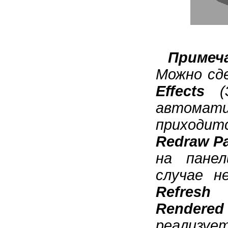
Примеч
Можно сд
Effects
(Э
автомат
приходит
Redraw Pa
на пане
случае 
Refresh
(
Rendered
реализуе