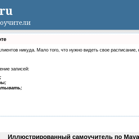
.ru
оучители
оте
 клиентов никуда. Мало того, что нужно видеть свое расписание
ение записей:
;
ты;
батывать;
Иллюстрированный самоучитель по Maya