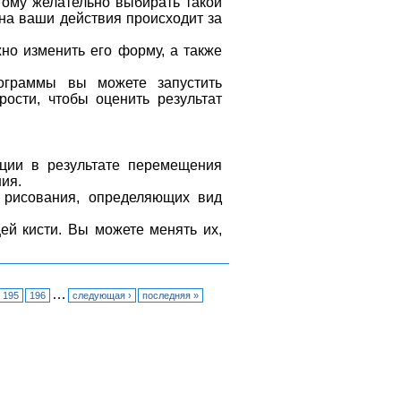
тому желательно выбирать такой
 на ваши действия происходит за
но изменить его форму, а также
ограммы вы можете запустить
ости, чтобы оценить результат
кции в результате перемещения
ия.
 рисования, определяющих вид
щей кисти. Вы можете менять их,
…
195
196
следующая ›
последняя »