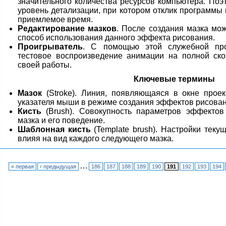
значительного количества ресурсов компьютера. Поэ
уровень детализации, при котором отклик программы
приемлемое время.
Редактирование мазков
. После создания мазка мож
способ использования данного эффекта рисования.
Проигрыватель
. С помощью этой служебной пр
тестовое воспроизведение анимации на полной скор
своей работы.
Ключевые термины
Мазок
(Stroke). Линия, появляющаяся в окне прое
указателя мыши в режиме создания эффектов рисован
Кисть
(Brush). Совокупность параметров эффектов
мазка и его поведение.
Шаблонная кисть
(Template brush). Настройки теку
влияя на вид каждого следующего мазка.
…
« первая
‹ предыдущая
186
187
188
189
190
191
192
193
194