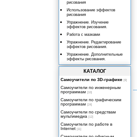
рисования
Использование эффектов
рисования
Упражнение. Изучение
эффектов рисования.
Работа с мазками
Упражнение. Редактирование
эффектов рисования.
Упражнение. Дополнительные
эффекты рисования.
Упражнение. Туман и дымка.
КАТАЛОГ
Подведем итоги
Самоучители по 3D-графике
[9]
Системы частиц и динамика
Самоучители по инженерным
Эффективность и артистичность
программам
[10]
Приложение А. Работа с Maya
Самоучители по графическим
для пользователей МАХ.
программам
[24]
Приложение Б. Работа с Maya
Самоучители по средствам
для пользователей LightWave.
мультимедиа
[12]
Приложение В. Операционные
Самоучители по работе в
системы.
Internet
[11]
Приложение Г. Основные
Самоучители по офисным