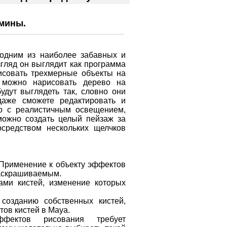
рмины.
одним из наиболее забавных и
гляд он выглядит как программа
рисовать трехмерные объекты на
, можно нарисовать дерево на
удут выглядеть так, словно они
даже сможете редактировать и
во с реалистичным освещением,
ожно создать целый пейзаж за
осредством нескольких щелчков
 Применение к объекту эффектов
раскрашиваемым.
ами кистей, изменение которых
 созданию собственных кистей,
ов кистей в Maya.
ффектов рисования требует