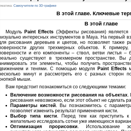
ематика:
Самоучители по 3D-графике
В этой главе. Ключевые те
В этой главе
Модуль
Paint Effects
(Эффекты рисования) является 
визуально интересных инструментов в Maya. На первый вз
для рисования деревьев и цветов, но позволяет также 
поверхности других трехмерных объектов. К примеру
поверхности и его компоненты – ствол, ветви листья – б
реально существуют в трехмерном пространстве. Вы 
анимировать эти элементы, чтобы получить пространст
движением и тенями. С помощью модуля
Paint Effects
м
несколько минут и рассмотреть его с разных сторон п
кнопкой мыши.
Вам предстоит познакомиться со следующими темами:
Включение возможности рисования на объектах
.
рисования невозможно, если этот объект не сделать 
Параметры кистей
. Вы познакомитесь с параметр
позволяет изменить результат применения кисти.
Выбор типа кисти
. Перед тем как приступить к
желательно исследовать сотни уже имеющихся вариант
Оптимизация прорисовки
. Использование э