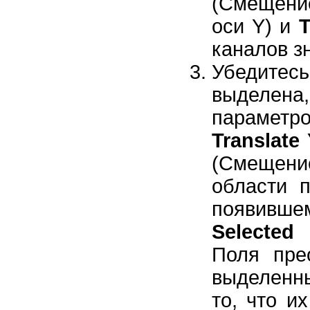
(Смещение
оси Y) и
T
каналов з
Убедитес
выделена
параметр
Translate
(Смещение
области 
появивше
Selected
(
Поля пре
выделенн
то, что и