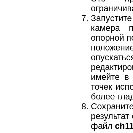
ограничив
Запустит
камера 
опорной п
положени
опускать
редакти
имейте в
точек исп
более гла
Сохраните
результат 
файл
ch1