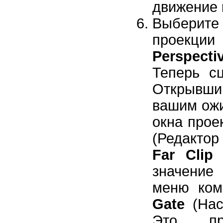
движение 
Выбери
проекци
Perspecti
Теперь с
Открывши
вашим ож
окна прое
(Редактор
Far Clip
значение
меню ко
Gate
(Нас
Это пр