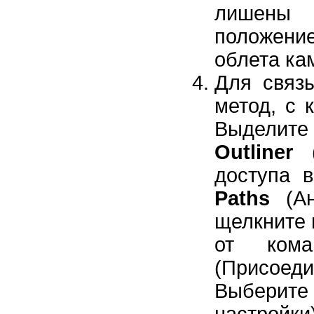
лишены 
положени
облета ка
Для связ
метод, с 
Выделите 
Outliner
(
доступа 
Paths
(Ан
щелкните 
от ко
(Присое
Выберит