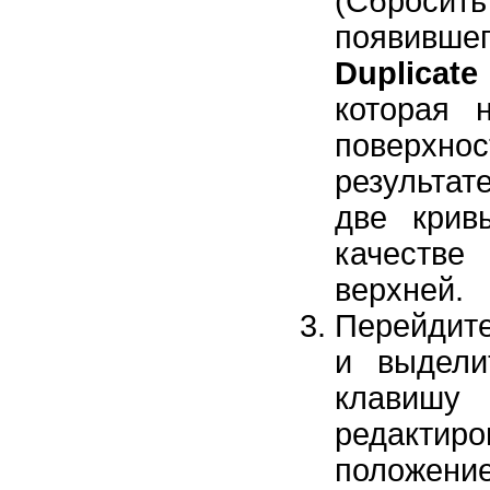
(Сбросит
появившег
Duplicate
которая 
поверхн
результат
две крив
качеств
верхней.
Перейдите
и выдели
клавиш
редакти
положение