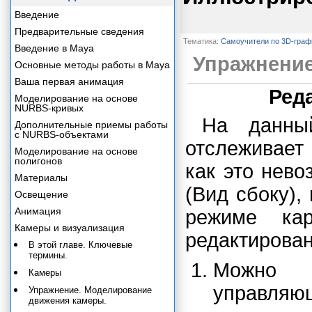
Введение
Предварительные сведения
Тематика:
Самоучители по 3D-граф
Введение в Maya
Упражнение
Основные методы работы в Maya
Ваша первая анимация
Ред
Моделирование на основе
NURBS-кривых
На данны
Дополнительные приемы работы
с NURBS-объектами
отслеживает
Моделирование на основе
полигонов
как это нев
Материалы
(Вид сбоку),
Освещение
Анимация
режиме кар
Камеры и визуализация
редактирован
В этой главе. Ключевые
термины.
Можно 
Камеры
управляющ
Упражнение. Моделирование
движения камеры.