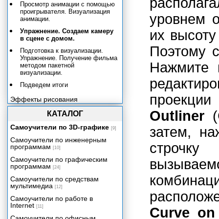
располага
Просмотр анимации с помощью
проигрывателя. Визуализация
уровнем о
анимации.
Упражнение. Создаем камеру
их высоту
в сцене с домом.
Поэтому с
Подготовка к визуализации.
Упражнение. Получение фильма
Нажмите
методом пакетной
визуализации.
редактиро
Подведем итоги
проекци
Эффекты рисования
Системы частиц и динамика
Outliner
(
КАТАЛОГ
Эффективность и артистичность
Самоучители по 3D-графике
затем, н
[9]
Приложение А. Работа с Maya
Самоучители по инженерным
для пользователей МАХ.
строчк
программам
[10]
Приложение Б. Работа с Maya
Самоучители по графическим
для пользователей LightWave.
вызывае
программам
[24]
Приложение В. Операционные
комбинац
системы.
Самоучители по средствам
мультимедиа
[12]
Приложение Г. Основные
располо
клавиатурные комбинации в
Самоучители по работе в
Maya.
Internet
[11]
Curve on
Самоучители по офисным