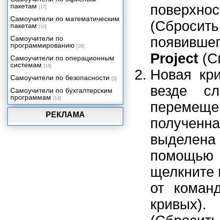
пакетам
поверхнос
[17]
Самоучители по математическим
(Сбросит
пакетам
[10]
Самоучители по
появившег
программированию
[26]
Project
(С
Самоучители по операционным
системам
[16]
Новая кри
Самоучители по безопасности
[5]
везде с
Самоучители по бухгалтерским
программам
[14]
перемещ
РЕКЛАМА
полученн
выделена 
помощью 
щелкните 
от кома
кривых).