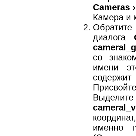
Cameras 
Камера и 
Обратит
диалога
cameral_
со знако
имени эт
содержит 
Присво
Выделите 
cameral_v
координа
именно 