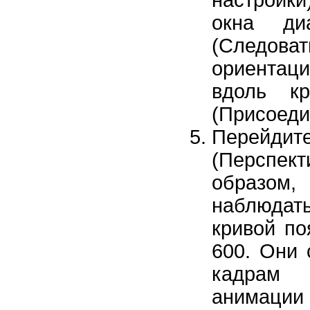
настройк
окна ди
(Следова
ориентаци
вдоль к
(Присоеди
Перейди
(Перспек
образом
наблюдать
кривой по
600. Они 
кадрам 
анимации 