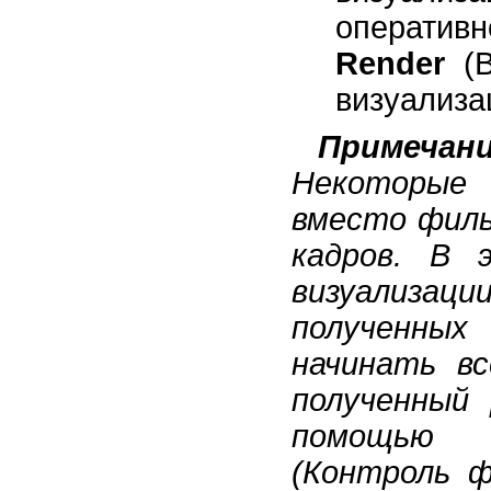
оператив
Render
(В
визуализа
Примечан
Некоторые
вместо фил
кадров. В 
визуализа
полученны
начинать в
полученный
помощью 
(Контроль ф