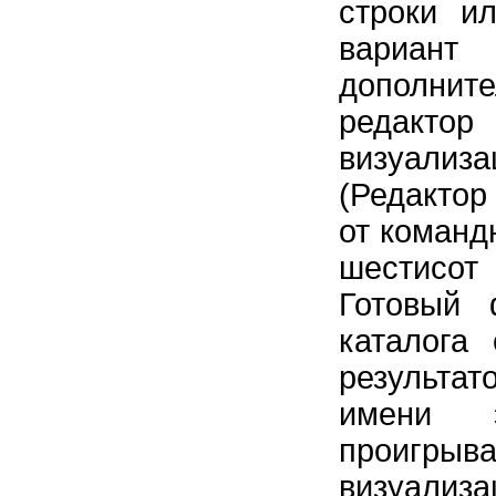
строки и
вариант
дополни
редактор
визуализ
(Редактор
от команд
шестисот
Готовый
каталога
результат
имени 
проигры
визуализ