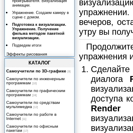
визуализаци
проигрывателя. Визуализация
анимации.
упражнении.
Упражнение. Создаем камеру в
сцене с домом.
вечеров, ост
Подготовка к визуализации.
Упражнение. Получение
утру вы полу
фильма методом пакетной
визуализации.
Продолж
Подведем итоги
Эффекты рисования
упражнения 
Системы частиц и динамика
КАТАЛОГ
Сделайте 
Эффективность и артистичность
Самоучители по 3D-графике
[9]
Приложение А. Работа с Maya
диалога
Самоучители по инженерным
для пользователей МАХ.
программам
[10]
визуализ
Приложение Б. Работа с Maya
Самоучители по графическим
для пользователей LightWave.
программам
[24]
доступа 
Приложение В. Операционные
системы.
Самоучители по средствам
Render 
мультимедиа
[12]
Приложение Г. Основные
клавиатурные комбинации в
Самоучители по работе в
визуал
Maya.
Internet
[11]
визуализа
Самоучители по офисным
пакетам
[17]