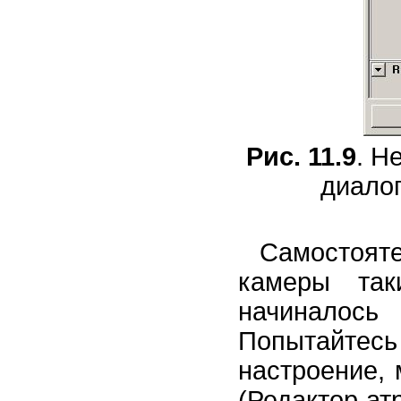
Рис. 11.9
. Н
диалог
Самостоя
камеры так
начиналос
Попытайте
настроение, 
(Редактор ат