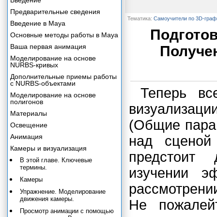
Введение
Предварительные сведения
Тематика:
Самоучители по 3D-граф
Введение в Maya
Подготов
Основные методы работы в Maya
Ваша первая анимация
Получе
Моделирование на основе
NURBS-кривых
Дополнительные приемы работы
с NURBS-объектами
Теперь вс
Моделирование на основе
полигонов
визуализац
Материалы
(Общие пара
Освещение
Анимация
над сценой
Камеры и визуализация
предстоит 
В этой главе. Ключевые
термины.
изучении э
Камеры
рассмотрени
Упражнение. Моделирование
движения камеры.
Не пожалей
Просмотр анимации с помощью