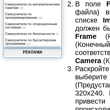
В поле
Самоучители по математическим
пакетам
[10]
файла) 
Самоучители по
программированию
списке
I
[26]
Самоучители по операционным
должен б
системам
[16]
Самоучители по безопасности
Frame
(Н
[5]
Самоучители по бухгалтерским
(Конечны
программам
[14]
соответс
РЕКЛАМА
Camera
(К
Раскройт
выберите
(Предус
320x240.
привести
происходи