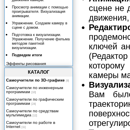
сцене не 
Просмотр анимации с помощью
проигрывателя. Визуализация
движения,
анимации.
Упражнение. Создаем камеру в
Редакти
сцене с домом.
продемон
Подготовка к визуализации.
Упражнение. Получение фильма
методом пакетной
ключей а
визуализации.
(Редакто
Подведем итоги
которому
Эффекты рисования
Системы частиц и динамика
КАТАЛОГ
камеры м
Эффективность и артистичность
Самоучители по 3D-графике
[9]
Визуализ
Приложение А. Работа с Maya
Самоучители по инженерным
для пользователей МАХ.
программам
Вам было
[10]
Приложение Б. Работа с Maya
Самоучители по графическим
для пользователей LightWave.
траект
программам
[24]
Приложение В. Операционные
системы.
Самоучители по средствам
поверхно
мультимедиа
[12]
Приложение Г. Основные
отрегулиро
клавиатурные комбинации в
Самоучители по работе в
Maya.
Internet
[11]