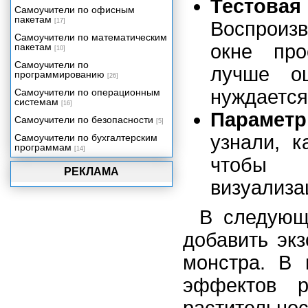
Тестов
Самоучители по офисным
пакетам
[17]
Воспроиз
Самоучители по математическим
окне пр
пакетам
[10]
Самоучители по
лучше о
программированию
[26]
нуждается
Самоучители по операционным
системам
[16]
Параметр
Самоучители по безопасности
[5]
узнали, к
Самоучители по бухгалтерским
программам
[14]
чтобы 
РЕКЛАМА
визуализа
В следующ
добавить эк
монстра. В 
эффектов р