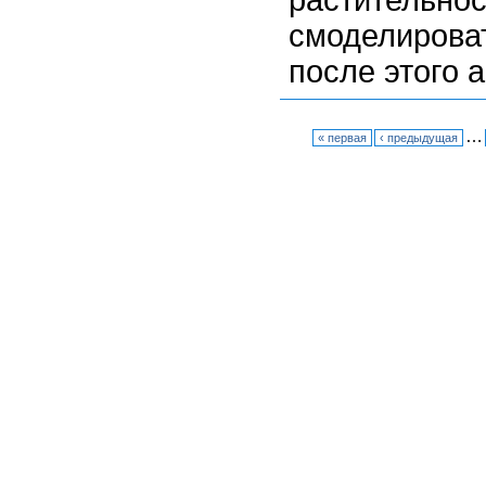
растительно
смоделиров
после этого 
…
« первая
‹ предыдущая