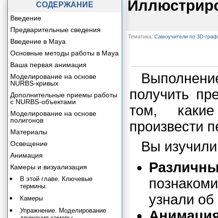
Иллюстриро
СОДЕРЖАНИЕ
Введение
Предварительные сведения
Тематика:
Самоучители по 3D-граф
Введение в Maya
Основные методы работы в Maya
Ваша первая анимация
Выполнение
Моделирование на основе
NURBS-кривых
получить пр
Дополнительные приемы работы
с NURBS-объектами
том, каки
Моделирование на основе
полигонов
произвести п
Материалы
Вы изучили
Освещение
Анимация
Различны
Камеры и визуализация
В этой главе. Ключевые
познакоми
термины.
узнали об
Камеры
Упражнение. Моделирование
Анимация
движения камеры.