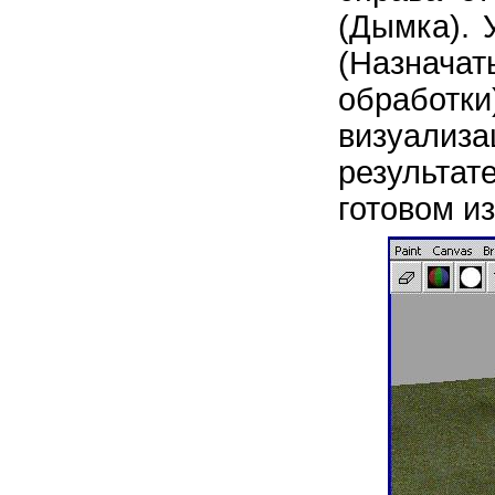
(Дымка).
(Назнача
обработк
визуали
результат
готовом и