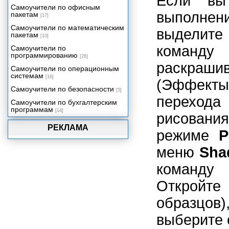
Если вы
Приложение Г. Основные
Самоучители по офисным
клавиатурные комбинации в
выполне
пакетам
Maya.
[17]
Самоучители по математическим
выделит
пакетам
[10]
коман
Самоучители по
программированию
[26]
раскра
Самоучители по операционным
системам
[16]
(Эффекты
Самоучители по безопасности
[5]
переход
Самоучители по бухгалтерским
программам
[14]
рисования
РЕКЛАМА
режиме
P
меню
Sha
коман
Откройт
образцов)
выберите