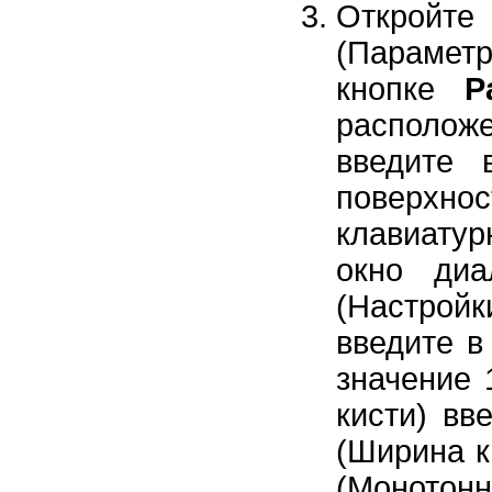
Открой
(Параметр
кнопке
P
расположе
введите
поверхн
клавиату
окно ди
(Настройк
введите 
значение 
кисти) вв
(Ширина к
(Монотонн