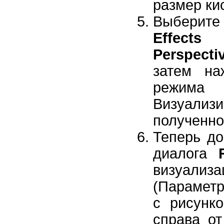
размер ки
Выберит
Effects
(Э
Perspecti
затем н
режима 
Визуали
полученно
Теперь до
диалога
визуализ
(Параметр
с рисунк
справа о