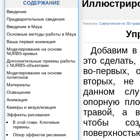
Иллюстриро
СОДЕРЖАНИЕ
Введение
Предварительные сведения
Тематика:
Самоучители по 3D-граф
Введение в Maya
Уп
Основные методы работы в Maya
Ваша первая анимация
Добавим в 
Моделирование на основе
NURBS-кривых
это сделать,
Дополнительные приемы работы
с NURBS-объектами
во-первых, 
Моделирование на основе
полигонов
вторых, не
Материалы
данном сл
Освещение
опорную пло
Анимация
Камеры и визуализация
травой, а 
Эффекты рисования
чтобы соз
В этой главе. Ключевые
термины.
поверхност
Обзор эффектов рисования