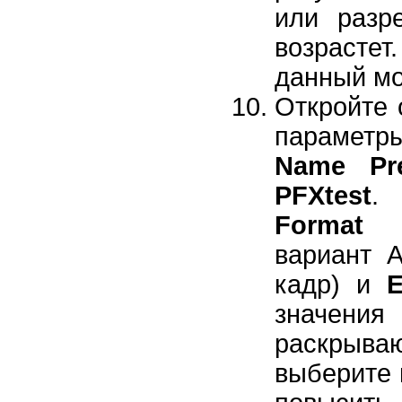
или разр
возрастет
данный мо
Откройте 
параметры
Name Pre
PFXtest
.
Format
(Ф
вариант 
кадр) и
значени
раскрыв
выберите