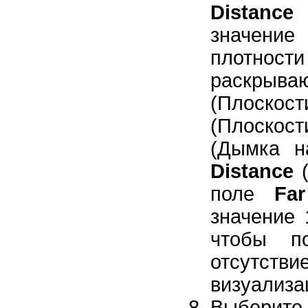
Distance
(
значение
плотност
раскрыва
(Плоскос
(Плоскос
(Дымка н
Distance
(
поле
Far
значение 
чтобы п
отсутст
визуализа
Выберит