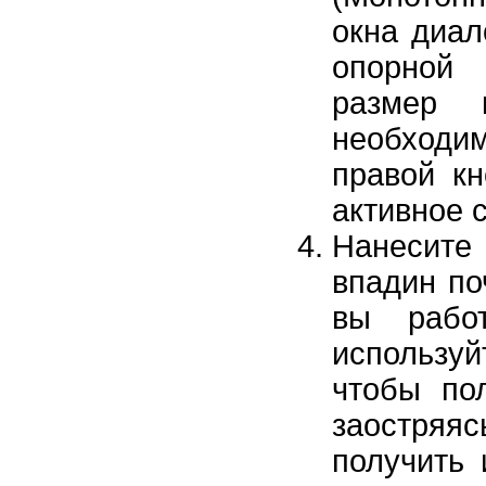
окна диал
опорной 
размер 
необходим
правой кн
активное 
Нанесите 
впадин по
вы рабо
использу
чтобы по
заостряя
получить