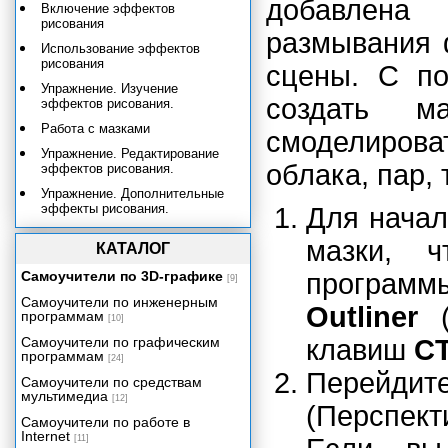
добавлена
Включение эффектов
рисования
размывания 
Использование эффектов
рисования
сцены. С п
Упражнение. Изучение
создать м
эффектов рисования.
Работа с мазками
смоделиров
Упражнение. Редактирование
облака, пар, 
эффектов рисования.
Упражнение. Дополнительные
эффекты рисования.
Для начал
Упражнение. Туман и дымка.
мазки, 
КАТАЛОГ
Подведем итоги
Самоучители по 3D-графике
програм
[9]
Системы частиц и динамика
Самоучители по инженерным
Outliner
(
Эффективность и артистичность
программам
[10]
Приложение А. Работа с Maya
Самоучители по графическим
клавиш
CT
для пользователей МАХ.
программам
[24]
Приложение Б. Работа с Maya
Перейди
Самоучители по средствам
для пользователей LightWave.
мультимедиа
[12]
(Перспект
Приложение В. Операционные
Самоучители по работе в
системы.
Internet
[11]