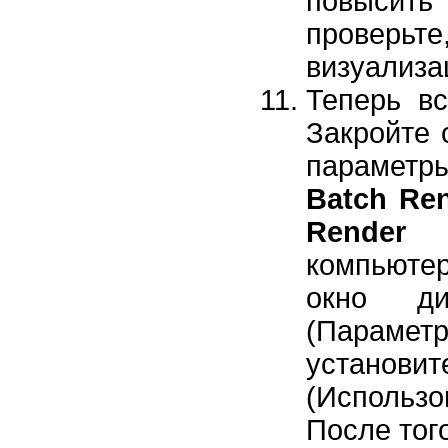
повысить
проверьт
визуализа
Теперь вс
Закройте 
параметры
Batch Re
Render
(В
компьютер
окно д
(Параме
установи
(Использ
После тог