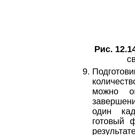
Рис. 12.1
с
Подготови
количест
можно о
завершен
один кад
готовый 
результа