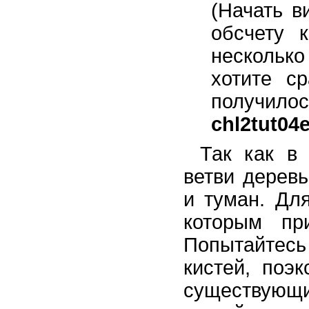
(Начать в
обсчету 
нескольк
хотите ср
получи
chl2tut04
Так как в
ветви деревь
и туман. Дл
которым пр
Попытайтесь 
кистей, поэ
существующ