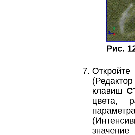
Рис. 1
Откройт
(Редакто
клавиш
C
цвета, 
параметр
(Интенси
значение