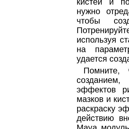
кистей и по
нужно отред
чтобы созд
Потренируйт
используя с
на парамет
удается созд
Помните, 
созданием
эффектов р
мазков и кис
раскраску эф
действию вн
Maya модуль