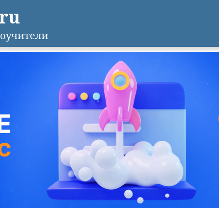
.ru
оучители