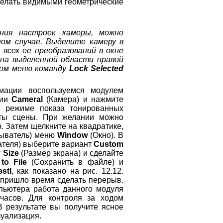
делать видимыми геометрические
ния настроек камеры, можно
ном случае. Выделите камеру в
всех ее преобразований в окне
 на выделенной области правой
ном меню команду
Lock Selected
имации воспользуемся модулем
ции
Cameral
(Камера) и нажмите
в режиме показа тонированных
кты сцены. При желании можно
. Затем щелкните на квадратике,
ыватель) меню
Window
(Окно). В
теля) выберите вариант
Custom
 Size
(Размер экрана) и сделайте
to File
(Сохранить в файле) и
stl
, как показано на рис. 12.12.
 пришло время сделать перерыв.
пьютера работа данного модуля
 часов. Для контроля за ходом
В результате вы получите ясное
зуализация.