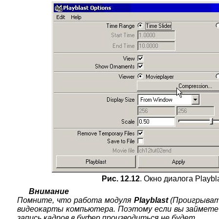
Рис. 12.12
. Окно диалога Playbl
Внимание
Помните, что работа модуля
Playblast
(Проигрывате
видеокарты компьютера. Поэтому если вы займете 
запись кадров в буфер производиться не будет
.