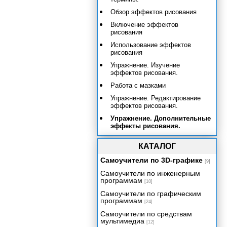
Обзор эффектов рисования
Включение эффектов
рисования
Использование эффектов
рисования
Упражнение. Изучение
эффектов рисования.
Работа с мазками
Упражнение. Редактирование
эффектов рисования.
Упражнение. Дополнительные
эффекты рисования.
Упражнение. Туман и дымка.
КАТАЛОГ
Подведем итоги
Самоучители по 3D-графике
[9]
Системы частиц и динамика
Самоучители по инженерным
Эффективность и артистичность
программам
[10]
Приложение А. Работа с Maya
Самоучители по графическим
для пользователей МАХ.
программам
[24]
Приложение Б. Работа с Maya
Самоучители по средствам
для пользователей LightWave.
мультимедиа
[12]