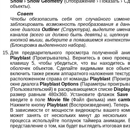
Show › Show Geometry
(Отображение › Показать › С
объекты).
Совет
Чтобы обезопасить себя от случайного измене
заблокировать возможность преобразования в дан
окне диалога
Outliner
(Структура), выделите имена 
каналов (всего их должно быть девять) и, щелкнув
кнопкой мыши, выберите в появившемся контекст
(Блокировка выделенного набора)
.
Для предварительного просмотра полученной ан
Playblast
(Проигрыватель). Вернитесь в окно проек
клавишу 5, чтобы убедиться, что вы находитесь 
оболочек объектов. Сделайте видимыми все объе
включить также режим аппаратного наложения текстур
расположенном справа от команды
Playblast
(Проигр
окне диалога
Playblast Options
(Параметры проигрыва
(Пользовательский) в раскрывающемся списке
Display
размер равным 480x360. Установите флажок
Save 
введите в поле
Movie file
(Файл фильма) имя
camte
Нажмите кнопку
Playbtast
(Воспроизведение). Теперь
В зависимости от мощности видеокарты вашего ком
может занять от нескольких минут до нескольких
процесса используйте ползунок таймера анимации. 
представление о том, как будет выглядеть итоговая ви