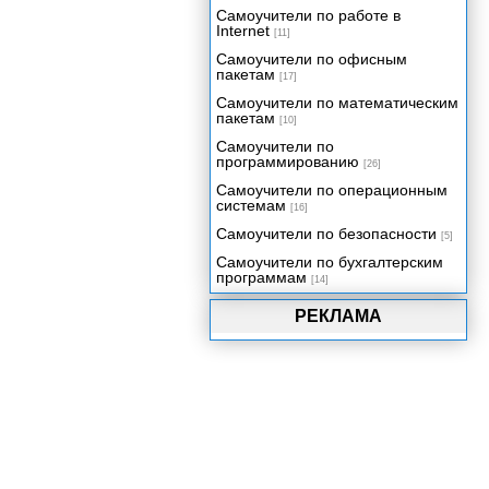
Приложение В. Операционные
Самоучители по работе в
системы.
Internet
[11]
Приложение Г. Основные
Самоучители по офисным
клавиатурные комбинации в
пакетам
Maya.
[17]
Самоучители по математическим
пакетам
[10]
Самоучители по
программированию
[26]
Самоучители по операционным
системам
[16]
Самоучители по безопасности
[5]
Самоучители по бухгалтерским
программам
[14]
РЕКЛАМА