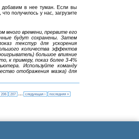
, добавим в нее туман. Если вы
 что получилось у нас, загрузите
ом много времени, прервите его
нные будут сохранены. Затем
оказ текстур для ускорения
 большого количества эффектов
оигрыватель) большое влияние
о, к примеру, показ более 3-4%
ьютера. Используйте команду
ество отображения мазка) для
…
206
207
следующая ›
последняя »