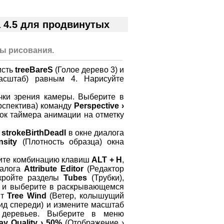
 4.5 для продвинутых
ы рисования.
исть
treeBareS
(Голое дерево 3) и
сштаб) равным 4. Нарисуйте
чки зрения камеры. Выберите в
спектива) команду
Perspective ›
ок таймера анимации на отметку
у
strokeBirthDeadl
в окне диалога
sity
(Плотность образца) окна
мите комбинацию клавиш
ALT + H
,
иалога
Attribute Editor
(Редактор
скройте разделы
Tubes
(Трубки),
) и выберите в раскрывающемся
нт
Tree Wind
(Ветер, колышущий
ид спереди) и измените масштаб
о деревьев. Выберите в меню
ay Quality › 50%
(Отображение ›