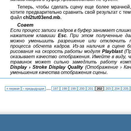
Теперь, чтобы сделать сцену еще более мрачной
хотите предварительно сравнить свой результат с тем,
файл
chl2tut03end.mb
.
Совет
Если процесс записи кадров в буфер занимает слишк
нажатием клавиши
Esc
. При этом полученные да
можно уменьшить разрешение или отключить п
процесса обсчета кадров. Из-за наличия в сцене
рисования на скорость работы модуля
Playblast
(Пр
оказывает качество отображения. Имейте в виду, чт
травинок может сильно замедлить работу комп
Display › Stroke Display Quality
(Отображение › Кач
уменьшения качества отображения сцены
.
…
« первая
‹ предыдущая
197
198
199
200
201
202
203
204
205