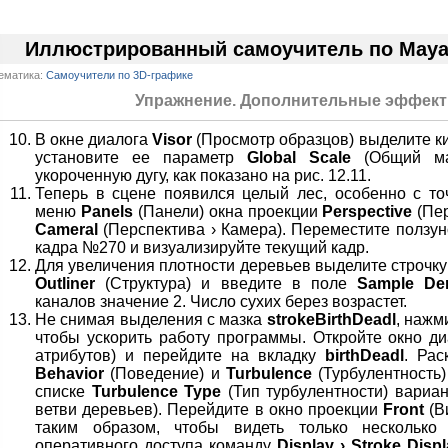
Иллюстрированный самоучитель по Maya
ематика:
Самоучители по 3D-графике
Упражнение. Дополнительные эффект
В окне диалога
Visor
(Просмотр образцов) выделите к
установите ее параметр
Global Scale
(Общий ма
укороченную дугу, как показано на рис. 12.11.
Теперь в сцене появился целый лес, особенно с то
меню
Panels
(Панели) окна проекции
Perspective
(Пер
Cameral
(Перспектива › Камера). Переместите ползун
кадра №270 и визуализируйте текущий кадр.
Для увеличения плотности деревьев выделите строчк
Outliner
(Структура) и введите в поле
Sample Den
каналов значение 2. Число сухих берез возрастет.
Не снимая выделения с мазка
strokeBirthDeadl
, наж
чтобы ускорить работу программы. Откройте окно д
атрибутов) и перейдите на вкладку
birthDeadl
. Ра
Behavior
(Поведение) и
Turbulence
(Турбулентность
списке
Turbulence Type
(Тип турбулентности) вариа
ветви деревьев). Перейдите в окно проекции
Front
(В
таким образом, чтобы видеть только нескольк
оперативного доступа команду
Display › Stroke Displ