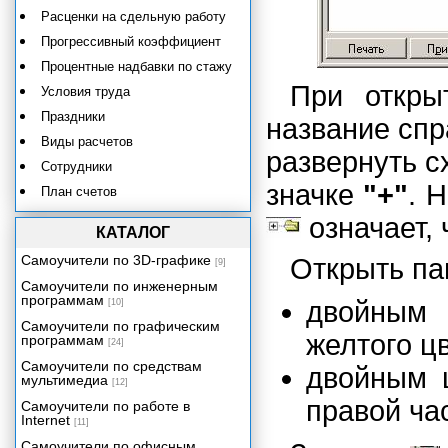
Расценки на сдельную работу
Прогрессивный коэффициент
Процентные надбавки по стажу
При откры
Условия труда
Праздники
название спр
Виды расчетов
развернуть 
Сотрудники
значке
"+"
. 
План счетов
Шаблоны проводок
означает, 
КАТАЛОГ
Виды субконто
Самоучители по 3D-графике
Открыть па
[9]
Значения субконто
Самоучители по инженерным
Дополнительные проводки
программам
двойным 
[10]
Контрагенты
Самоучители по графическим
желтого цв
программам
Календари
[24]
Самоучители по средствам
двойным 
Настройка
мультимедиа
[12]
Особенности ведения журналов
правой ча
Самоучители по работе в
и документов
Internet
[11]
Налоги
Самоучители по офисным