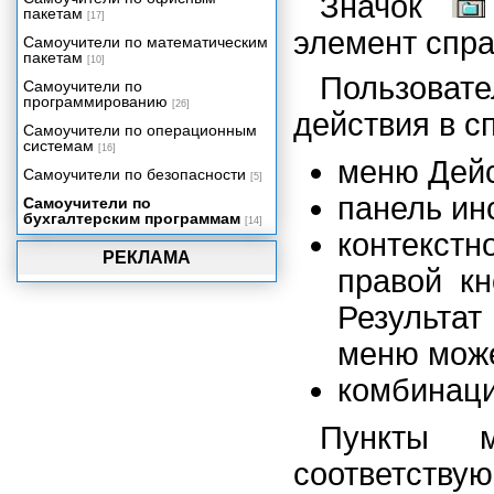
Значок
Выплата заработной платы
пакетам
[17]
элемент справ
Кадровые приказы
Самоучители по математическим
пакетам
Регламенты
[10]
Пользова
Самоучители по
Отчеты
программированию
[26]
Затруднительные ситуации
действия в с
Самоучители по операционным
системам
[16]
меню Дейс
Самоучители по безопасности
[5]
панель ин
Самоучители по
бухгалтерским программам
[14]
контекст
РЕКЛАМА
правой кн
Результат
меню може
комбинаци
Пункты
соответству