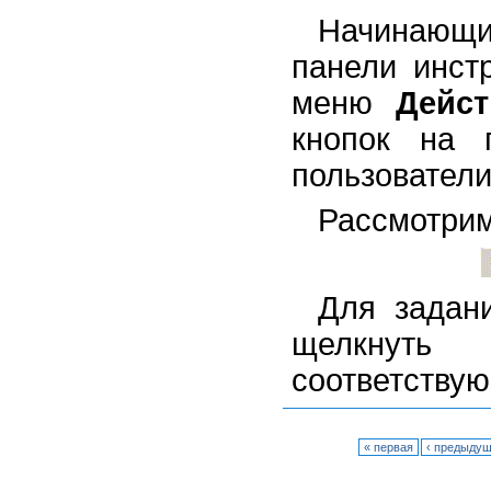
Начинающи
панели инст
меню
Дейст
кнопок на 
пользовател
Рассмотрим
Для задани
щелкнут
соответствую
« первая
‹ предыду